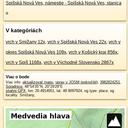
Spišská Nová Ves, námestie - Spišská Nová Ves, stanica
¤
V kategóriách
vrch v Smižany 12x
,
vrch v Spišská Nová Ves 22x
,
vrch v
okres Spišská Nová Ves 109x
,
vrch v Košický kraj 856x
,
vrch v Spiš 1168x
,
vrch v Východné Slovensko 2867x
Viac o bode
Viac info:
aktualizovať mapu
,
uprav v JOSM (pokročilé)
,
3982824251
,
Súradnice:
48°54'35"N
,
20°29'29"E
stiahni GPX
, lon: 20.4914051, lat: 48.9097824, og type: place, og
locality: Smižany,