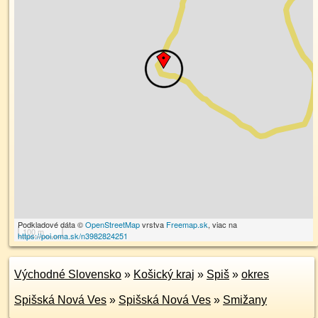
Podkladové dáta ©
OpenStreetMap
vrstva
Freemap.sk
, viac na
100 m
https://poi.oma.sk/n3982824251
Východné Slovensko
»
Košický kraj
»
Spiš
»
okres
Spišská Nová Ves
»
Spišská Nová Ves
»
Smižany