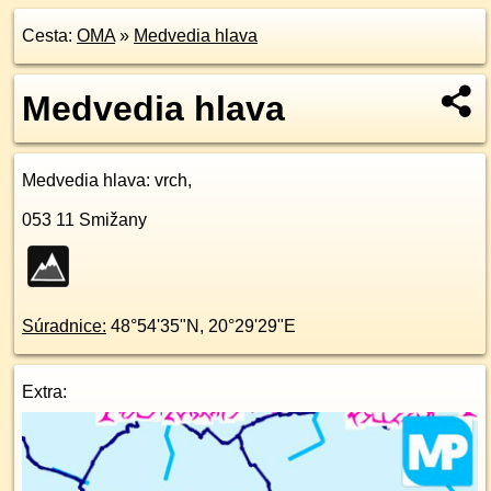
Cesta:
OMA
»
Medvedia hlava
Medvedia hlava
Medvedia hlava
: vrch,
053 11
Smižany
Súradnice:
48°54'35"N
,
20°29'29"E
Extra: