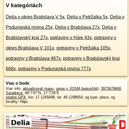
V kategóriách
Delia v okres Bratislava V 5x
,
Delia v Petržalka 5x
,
Delia v
Podunajská rovina 25x
,
Delia v Bratislava 27x
,
Delia v
Bratislavský kraj 27x
,
potraviny v Háje 43x
,
potraviny v
okres Bratislava V 101x
,
potraviny v Petržalka 105x
,
potraviny v Bratislava 467x
,
potraviny v Bratislavský kraj
668x
,
potraviny v Podunajská rovina 777x
Viac o bode
Viac info:
aktualizovať mapu
,
uprav v JOSM (pokročilé)
,
3973679668
,
Súradnice:
48°7'47"N
,
17°7'28"E
stiahni GPX
, lon: 17.1245698, lat: 48.1298654, og type: place, og
locality: Háje,