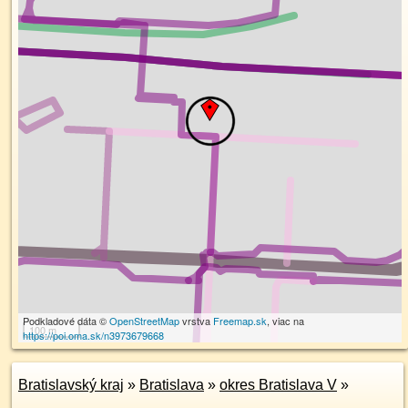
Podkladové dáta ©
OpenStreetMap
vrstva
Freemap.sk
, viac na
100 m
https://poi.oma.sk/n3973679668
Bratislavský kraj
»
Bratislava
»
okres Bratislava V
»