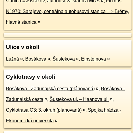
stanica = > Krakov, autobusová stanica MDA
¤
,
Flixbus
N1970: Sarajevo, centrálna autobusová stanica = > Brémy,
hlavná stanica
¤
Ulice v okolí
Lužná
¤
,
Bosákova
¤
,
Šustekova
¤
,
Einsteinova
¤
Cyklotrasy v okolí
Bosákova - Zadunajská cesta (plánovaná)
¤
,
Bosákova -
Zadunajská cesta
¤
,
Šustekova ul. – Haanova ul.
¤
,
Cyklotrasa O3: 3. okruh (plánovaná)
¤
,
Spojka hrádza -
Ekonomická univerzita
¤