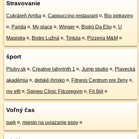
Stravovanie
Cukráreň Arriba
¤
,
Cappuccino restaurant
¤
,
Bio potraviny
¤
,
Panda
¤
,
My place
¤
,
Winger
¤
,
Bistro Da Elio
¤
,
U
Magistra
¤
,
Bistro Lužná
¤
,
Tintula
¤
,
Pizzeria M&M
¤
šport
Plutvy.sk
¤
,
Creative labyrinth 1
¤
,
Jump studio
¤
,
Plavecká
akadémia
¤
,
detské ihrisko
¤
,
Fitness Centrum pre ženy
¤
,
my efit
¤
,
Spineo Clinic Fitcoregym
¤
,
Fit štýl
¤
Voľný čas
park
¤
,
miesto na uviazanie psov
¤