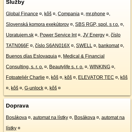
Služby
Global Finance
¤
,
kôš
¤
,
Compania
¤
,
mr.phone
¤
,
Slovenská komora exekútorov
¤
,
SBS RGP, spol. s r.o.
¤
,
Upratujem.sk
¤
,
Power Service Int
¤
,
JV Energy
¤
,
číslo
TATN066F
¤
,
číslo S6AN016X
¤
,
SWELL
¤
,
bankomat
¤
,
Buenos días Eslovaquia
¤
,
Medical & Financial
Consulting, s. r. o.
¤
,
Beautylife s. r. o.
¤
,
WINKING
¤
,
Fotoateliér Charlie
¤
,
kôš
¤
,
kôš
¤
,
ELEVATOR TEC
¤
,
kôš
¤
,
kôš
¤
,
G-unlock
¤
,
kôš
¤
Doprava
Bosákova
¤
,
automat na lístky
¤
,
Bosákova
¤
,
automat na
lístky
¤