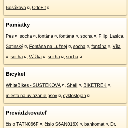
Bosákova
¤
,
OrtoFit
¤
Pamiatky
Pes
¤
,
socha
¤
,
fontána
¤
,
fontána
¤
,
socha
¤
,
Filip, Lasica,
Satinský
¤
,
Fontána na Lužnej
¤
,
socha
¤
,
fontána
¤
,
Víla
¤
,
socha
¤
,
Vážka
¤
,
socha
¤
,
socha
¤
Bicykel
WhiteBikes - SUSTEKOVA
¤
,
Shell
¤
,
BIKETREK
¤
,
miesto na uviazanie psov
¤
,
cyklostojan
¤
Prevádzkovateľ
číslo TATN066F
¤
,
číslo S6AN016X
¤
,
bankomat
¤
,
Dr.