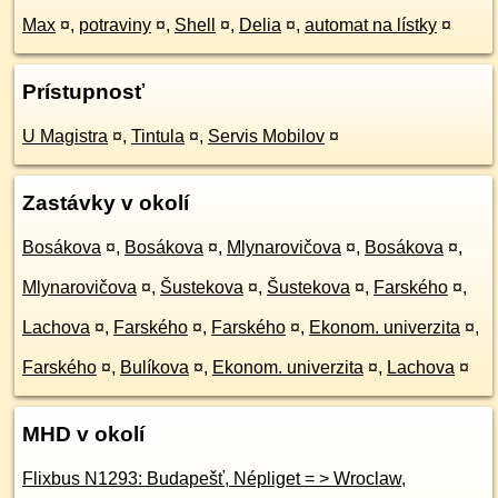
Max
¤
,
potraviny
¤
,
Shell
¤
,
Delia
¤
,
automat na lístky
¤
Prístupnosť
U Magistra
¤
,
Tintula
¤
,
Servis Mobilov
¤
Zastávky v okolí
Bosákova
¤
,
Bosákova
¤
,
Mlynarovičova
¤
,
Bosákova
¤
,
Mlynarovičova
¤
,
Šustekova
¤
,
Šustekova
¤
,
Farského
¤
,
Lachova
¤
,
Farského
¤
,
Farského
¤
,
Ekonom. univerzita
¤
,
Farského
¤
,
Bulíkova
¤
,
Ekonom. univerzita
¤
,
Lachova
¤
MHD v okolí
Flixbus N1293: Budapešť, Népliget = > Wroclaw,