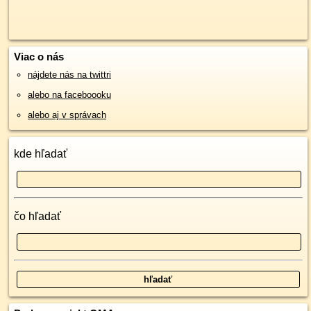
Viac o nás
nájdete nás na twittri
alebo na faceboooku
alebo aj v správach
kde hľadať
čo hľadať