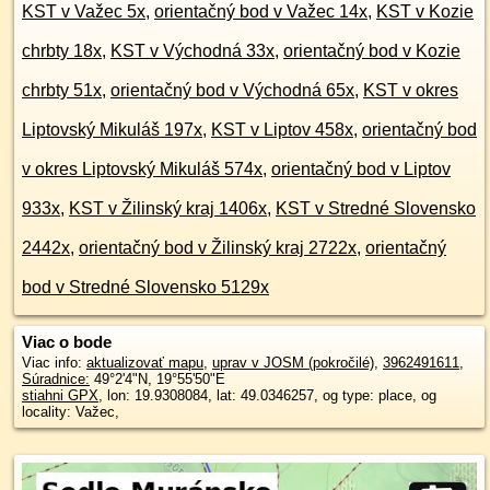
KST v Važec 5x
,
orientačný bod v Važec 14x
,
KST v Kozie
chrbty 18x
,
KST v Východná 33x
,
orientačný bod v Kozie
chrbty 51x
,
orientačný bod v Východná 65x
,
KST v okres
Liptovský Mikuláš 197x
,
KST v Liptov 458x
,
orientačný bod
v okres Liptovský Mikuláš 574x
,
orientačný bod v Liptov
933x
,
KST v Žilinský kraj 1406x
,
KST v Stredné Slovensko
2442x
,
orientačný bod v Žilinský kraj 2722x
,
orientačný
bod v Stredné Slovensko 5129x
Viac o bode
Viac info:
aktualizovať mapu
,
uprav v JOSM (pokročilé)
,
3962491611
,
Súradnice:
49°2'4"N
,
19°55'50"E
stiahni GPX
, lon: 19.9308084, lat: 49.0346257, og type: place, og
locality: Važec,