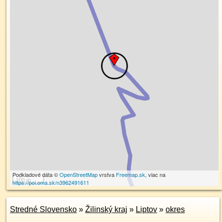
Podkladové dáta ©
OpenStreetMap
vrstva
Freemap.sk
, viac na
100 m
https://poi.oma.sk/n3962491611
Stredné Slovensko
»
Žilinský kraj
»
Liptov
»
okres