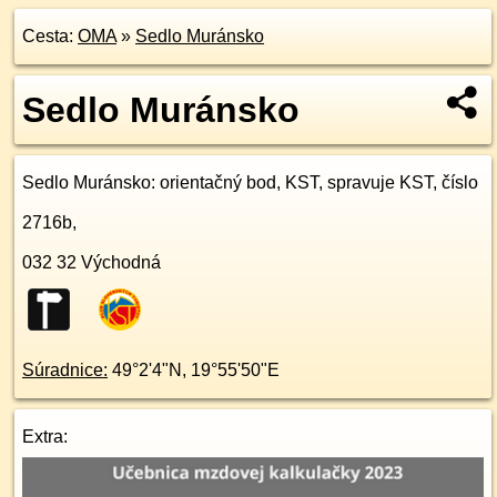
Cesta:
OMA
»
Sedlo Muránsko
Sedlo Muránsko
Sedlo Muránsko
: orientačný bod, KST, spravuje KST, číslo
2716b,
032 32
Východná
Súradnice:
49°2'4"N
,
19°55'50"E
Extra: