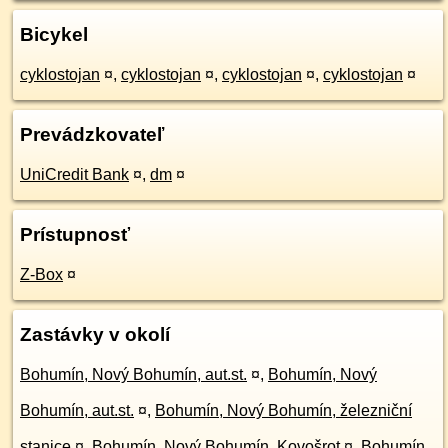
Bicykel
cyklostojan
¤
,
cyklostojan
¤
,
cyklostojan
¤
,
cyklostojan
¤
Prevádzkovateľ
UniCredit Bank
¤
,
dm
¤
Prístupnosť
Z-Box
¤
Zastávky v okolí
Bohumín, Nový Bohumín, aut.st.
¤
,
Bohumín, Nový
Bohumín, aut.st.
¤
,
Bohumín, Nový Bohumín, železniční
stanice
¤
,
Bohumín, Nový Bohumín, Kovošrot
¤
,
Bohumín