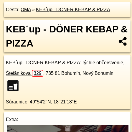
Cesta:
OMA
»
KEB´up - DÖNER KEBAP & PIZZA
KEB´up - DÖNER KEBAP &
PIZZA
KEB´up - DÖNER KEBAP & PIZZA
: rýchle občerstvenie,
Štefánikova
329
,
735 81
Bohumín, Nový Bohumín
Súradnice:
49°54'2"N
,
18°21'18"E
Extra: