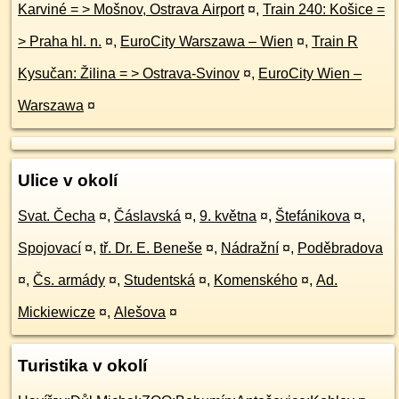
Karviné = > Mošnov, Ostrava Airport
¤
,
Train 240: Košice =
> Praha hl. n.
¤
,
EuroCity Warszawa – Wien
¤
,
Train R
Kysučan: Žilina = > Ostrava-Svinov
¤
,
EuroCity Wien –
Warszawa
¤
Ulice v okolí
Svat. Čecha
¤
,
Čáslavská
¤
,
9. května
¤
,
Štefánikova
¤
,
Spojovací
¤
,
tř. Dr. E. Beneše
¤
,
Nádražní
¤
,
Poděbradova
¤
,
Čs. armády
¤
,
Studentská
¤
,
Komenského
¤
,
Ad.
Mickiewicze
¤
,
Alešova
¤
Turistika v okolí