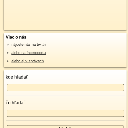
Viac o nás
nájdete nás na twittri
alebo na faceboooku
alebo aj v správach
kde hľadať
čo hľadať