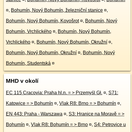
¤
,
Bohumín, Nový Bohumín, železniční stanice
¤
,
Bohumín, Nový Bohumín, Kovošrot
¤
,
Bohumín, Nový
Bohumín, Vrchlického
¤
,
Bohumín, Nový Bohumín,
Vrchlického
¤
,
Bohumín, Nový Bohumín, Okružní
¤
,
Bohumín, Nový Bohumín, Okružní
¤
,
Bohumín, Nový
Bohumín, Studentská
¤
MHD v okolí
EC 115 Cracovia: Praha hl.n. = > Przemyśl Gł.
¤
,
S71:
Katowice = > Bohumín
¤
,
Vlak R8: Brno = > Bohumín
¤
,
EN 443: Praha - Warszawa
¤
,
S3: Hranice na Moravě = >
Bohumín
¤
,
Vlak R8: Bohumín = > Brno
¤
,
S4: Petrovice u