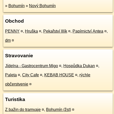
»
Bohumín
»
Nový Bohumín
Obchod
PENNY
¤
,
Hruška
¤
,
Pekařství Illík
¤
,
Papírnictví Antea
¤
,
dm
¤
Stravovanie
Jídelna - Gastrocentrum Migo
¤
,
Hospůdka Dukan
¤
,
Paleta
¤
,
City Cafe
¤
,
KEBAB HOUSE
¤
,
rýchle
občerstvenie
¤
Turistika
Z bažin do tramvaje
¤
,
Bohumín (žst)
¤