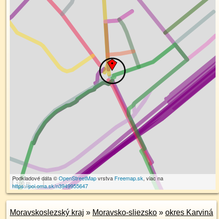
Podkladové dáta ©
OpenStreetMap
vrstva
Freemap.sk
, viac na
100 m
https://poi.oma.sk/n3949955647
Moravskoslezský kraj
»
Moravsko-sliezsko
»
okres Karviná