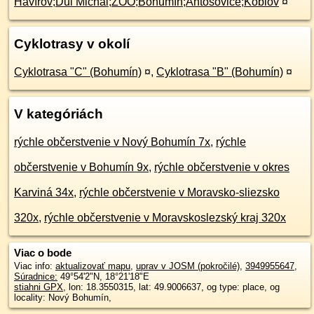
Havířov;Důl Michal;ZOO;Bohumín;Antošovice;Koblov
¤
Cyklotrasy v okolí
Cyklotrasa "C" (Bohumín)
¤
,
Cyklotrasa "B" (Bohumín)
¤
V kategóriách
rýchle občerstvenie v Nový Bohumín 7x
,
rýchle
občerstvenie v Bohumín 9x
,
rýchle občerstvenie v okres
Karviná 34x
,
rýchle občerstvenie v Moravsko-sliezsko
320x
,
rýchle občerstvenie v Moravskoslezský kraj 320x
Viac o bode
Viac info:
aktualizovať mapu
,
uprav v JOSM (pokročilé)
,
3949955647
,
Súradnice:
49°54'2"N
,
18°21'18"E
stiahni GPX
, lon: 18.3550315, lat: 49.9006637, og type: place, og
locality: Nový Bohumín,