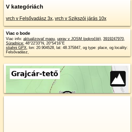
V kategóriách
vrch v Felsővadász 3x
,
vrch v Szikszói járás 10x
Viac o bode
Viac info:
aktualizovať mapu
,
uprav v JOSM (pokročilé)
,
3919247970
,
Súradnice:
48°22'33"N
,
20°54'16"E
stiahni GPX
, lon: 20.904528, lat: 48.375847, og type: place, og locality:
Felsővadász,