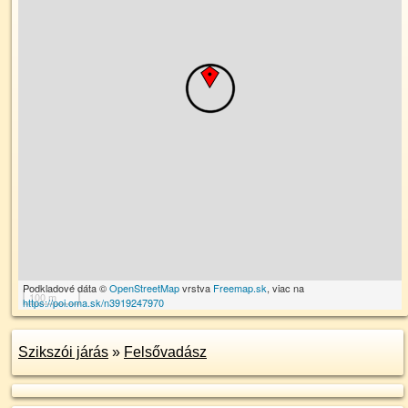
Podkladové dáta ©
OpenStreetMap
vrstva
Freemap.sk
, viac na
100 m
https://poi.oma.sk/n3919247970
Szikszói járás
»
Felsővadász