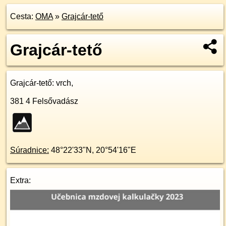
Cesta:
OMA
»
Grajcár-tető
Grajcár-tető
Grajcár-tető
: vrch,
381 4
Felsővadász
Súradnice:
48°22'33"N
,
20°54'16"E
Extra: