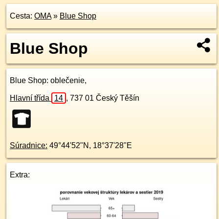
Cesta:
OMA
»
Blue Shop
Blue Shop
Blue Shop
: oblečenie,
Hlavní třída
14
,
737 01
Český Těšín
Súradnice:
49°44'52"N
,
18°37'28"E
Extra: