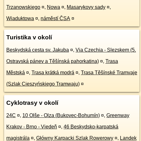
Trzanowskiego
¤
,
Nowa
¤
,
Masarykovy sady
¤
,
Wiaduktowa
¤
,
náměstí ČSA
¤
Turistika v okolí
Beskydská cesta sv. Jakuba
¤
,
Via Czechia - Slezskem (5.
Ostravská pánev a Těšínská pahorkatina)
¤
,
Trasa
Městská
¤
,
Trasa krátká modrá
¤
,
Trasa Těšínské Tramvaje
(Szlak Cieszyńskiego Tramwaju)
¤
Cyklotrasy v okolí
24C
¤
,
10 Olše - Olza (Bukovec-Bohumín)
¤
,
Greenway
Krakov - Brno - Viedeň
¤
,
46 Beskydsko-karpatská
magistrála
¤
,
Główny Karpacki Szlak Rowerowy
¤
,
Landek