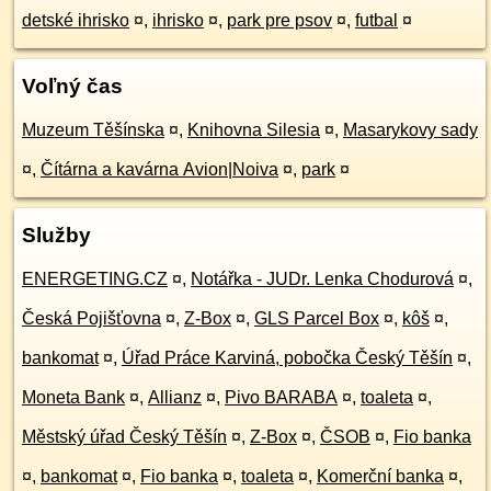
detské ihrisko
¤
,
ihrisko
¤
,
park pre psov
¤
,
futbal
¤
Voľný čas
Muzeum Těšínska
¤
,
Knihovna Silesia
¤
,
Masarykovy sady
¤
,
Čítárna a kavárna Avion|Noiva
¤
,
park
¤
Služby
ENERGETING.CZ
¤
,
Notářka - JUDr. Lenka Chodurová
¤
,
Česká Pojišťovna
¤
,
Z-Box
¤
,
GLS Parcel Box
¤
,
kôš
¤
,
bankomat
¤
,
Úřad Práce Karviná, pobočka Český Těšín
¤
,
Moneta Bank
¤
,
Allianz
¤
,
Pivo BARABA
¤
,
toaleta
¤
,
Městský úřad Český Těšín
¤
,
Z-Box
¤
,
ČSOB
¤
,
Fio banka
¤
,
bankomat
¤
,
Fio banka
¤
,
toaleta
¤
,
Komerční banka
¤
,