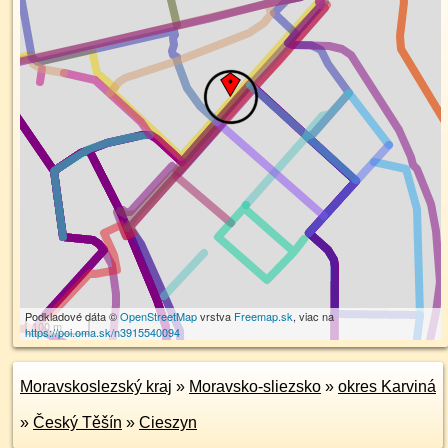
Podkladové dáta ©
OpenStreetMap
vrstva
Freemap.sk
, viac na
100 m
https://poi.oma.sk/n3915540094
Moravskoslezský kraj
»
Moravsko-sliezsko
»
okres Karviná
»
Český Těšín
»
Cieszyn