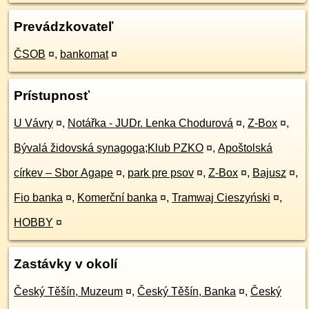
Prevádzkovateľ
ČSOB
¤
,
bankomat
¤
Prístupnosť
U Vávry
¤
,
Notářka - JUDr. Lenka Chodurová
¤
,
Z-Box
¤
,
Bývalá židovská synagoga;Klub PZKO
¤
,
Apoštolská
církev – Sbor Agape
¤
,
park pre psov
¤
,
Z-Box
¤
,
Bajusz
¤
,
Fio banka
¤
,
Komerční banka
¤
,
Tramwaj Cieszyński
¤
,
HOBBY
¤
Zastávky v okolí
Český Těšín, Muzeum
¤
,
Český Těšín, Banka
¤
,
Český