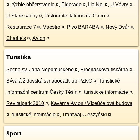
¤
,
rýchle občerstvenie
¤
,
Eldorado
¤
,
Ha Noi
¤
,
U Vávry
¤
,
U Staré sauny
¤
,
Ristorante Italiano da Capo
¤
,
Restaurace 7
¤
,
Maestro
¤
,
Pivo BARABA
¤
,
Nový Dvůr
¤
,
Charlie's
¤
,
Avion
¤
Turistika
Socha sv. Jana Nepomuckého
¤
,
Prochaskova tiskárna
¤
,
Bývalá židovská synagoga;Klub PZKO
¤
,
Turistické
informační centrum Český Těšín
¤
,
turistické informácie
¤
,
Revitalpark 2010
¤
,
Kavárna Avion / Víceúčelová budova
¤
,
turistické informácie
¤
,
Tramwaj Cieszyński
¤
šport