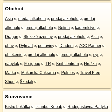
Obchod
Asia
¤
,
predaj alkoholu
¤
,
predaj alkoholu
¤
,
predaj
alkoholu
¤
,
predaj alkoholu
¤
,
Betina
¤
,
kaderníctvo
¤
,
Dragon
¤
,
Slezské uzeníny
¤
,
predaj alkoholu
¤
,
Asia
¤
,
obuv
¤
,
Dylmart
¤
,
potraviny
¤
,
Diadém
¤
,
ZOO Partner
¤
,
oblečenie
¤
,
predaj alkoholu
¤
,
predaj alkoholu
¤
,
syr
¤
,
nábytok
¤
,
E-cigooo
¤
,
TR
¤
,
Knihcentrum
¤
,
Hruška
¤
,
Marko
¤
,
Makarská Cukrárna
¤
,
Polmos
¤
,
Travel Free
Shop
¤
,
Škodak
¤
Stravovanie
Bistro Lokálka
¤
,
Istanbul Kebab
¤
,
Radegastovna Partyka