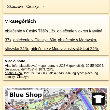
- Skoczów - Cieszyn
¤
V kategóriách
oblečenie v Český Těšín 13x
,
oblečenie v okres Karviná
37x
,
oblečenie v Cieszyn 80x
,
oblečenie v Moravsko-
sliezsko 246x
,
oblečenie v Moravskoslezský kraj 246x
Viac o bode
Viac info:
aktualizovať mapu
,
uprav v JOSM (pokročilé)
,
3915540094
,
Súradnice:
49°44'52"N
,
18°37'28"E
stiahni GPX
, lon: 18.6246503, lat: 49.7480334, og type: place, og
locality: Cieszyn,