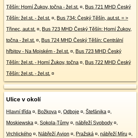
Těšín: Horní Žukov, točna - žel.st.
¤
,
Bus 721 MHD Český
Těšín: žel.st. - žel.st.
¤
,
Bus 734: Český Těšín, aut.st. = >
Třinec, aut.st.
¤
,
Bus 723 MHD Český Těšín: Horní Žukov,
točna - žel.st.
¤
,
Bus 724 MHD Český Těšín: Centrální
hřbitov - Na Mojském - žel.st.
¤
,
Bus 723 MHD Český
Těšín: žel.st. - Horní Žukov, točna
¤
,
Bus 722 MHD Český
Těšín: žel.st. - žel.st.
¤
Ulice v okolí
Hlavní třída
¤
,
Božkova
¤
,
Odboje
¤
,
Štefánika
¤
,
Moskiewska
¤
,
Sokola-Tůmy
¤
,
nábřeží Svobody
¤
,
Vrchlického
¤
,
Nábřeží Avion
¤
,
Pražská
¤
,
nábřeží Míru
¤
,