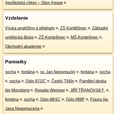
Apoštolská církev – Sbor Agape
¤
Vzdelanie
Výuka angličtiny a překlady
¤
,
ZŠ Kontěšinec
¤
,
Základní
umělecká škola
¤
,
ZŠ Kontešinec
¤
,
MŠ Kontešinec
¤
,
Obchodní akademie
¤
Pamiatky
socha
¤
,
fontána
¤
,
sv. Jan Nepomucký
¤
,
fontána
¤
,
socha
¤
,
socha
¤
,
číslo 87/2C
¤
,
Český Těšín
¤
,
Pamětní deska
Idy Münzberg
¤
,
Rosalie Weisner
¤
,
JIŘÍ TŘANOVSKÝ,
¤
,
fontána
¤
,
socha
¤
,
číslo 88/1C
¤
,
číslo I/88P
¤
,
Figura św.
Jana Nepomucena
¤