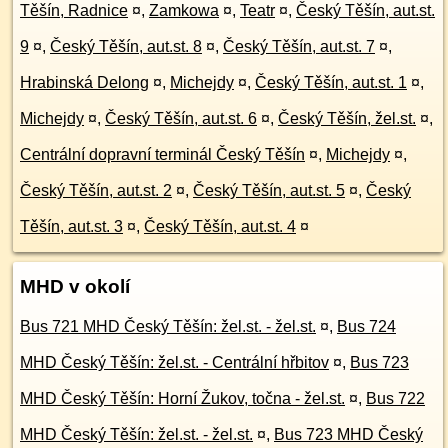
Těšín, Radnice
¤
,
Zamkowa
¤
,
Teatr
¤
,
Český Těšín, aut.st.
9
¤
,
Český Těšín, aut.st. 8
¤
,
Český Těšín, aut.st. 7
¤
,
Hrabinská Delong
¤
,
Michejdy
¤
,
Český Těšín, aut.st. 1
¤
,
Michejdy
¤
,
Český Těšín, aut.st. 6
¤
,
Český Těšín, žel.st.
¤
,
Centrální dopravní terminál Český Těšín
¤
,
Michejdy
¤
,
Český Těšín, aut.st. 2
¤
,
Český Těšín, aut.st. 5
¤
,
Český
Těšín, aut.st. 3
¤
,
Český Těšín, aut.st. 4
¤
MHD v okolí
Bus 721 MHD Český Těšín: žel.st. - žel.st.
¤
,
Bus 724
MHD Český Těšín: žel.st. - Centrální hřbitov
¤
,
Bus 723
MHD Český Těšín: Horní Žukov, točna - žel.st.
¤
,
Bus 722
MHD Český Těšín: žel.st. - žel.st.
¤
,
Bus 723 MHD Český