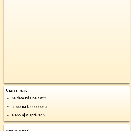
Viac o nás
nájdete nás na twittri
alebo na faceboooku
alebo aj v správach