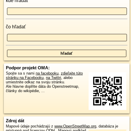
kde hľadať
čo hľadať
Podpor projekt OMA:
Spojte sa s nami
na facebooku
,
zdieľajte túto
stránku na Facebooku
,
na Twittri
, alebo
umiestnite odkaz na svoju stránku.
Ale hlavne doplňte dáta do Openstreetmap,
články do wikipédie, ...
Zdroj dát
Mapové údaje pochádzajú z
www.OpenStreetMap.org
, databáza je
prístupná pod licenciou
ODbL
.
Mapový podklad