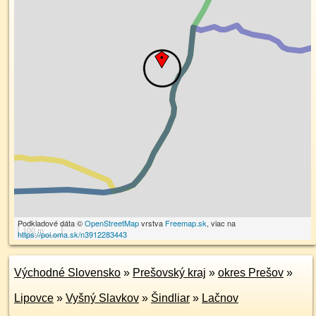
Podkladové dáta ©
OpenStreetMap
vrstva
Freemap.sk
, viac na
100 m
https://poi.oma.sk/n3912283443
Východné Slovensko
»
Prešovský kraj
»
okres Prešov
»
Lipovce
»
Vyšný Slavkov
»
Šindliar
»
Lačnov