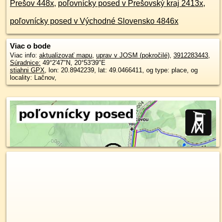
Prešov 448x
,
poľovnícky posed v Prešovský kraj 2413x
,
poľovnícky posed v Východné Slovensko 4846x
Viac o bode
Viac info:
aktualizovať mapu
,
uprav v JOSM (pokročilé)
,
3912283443
,
Súradnice:
49°2'47"N
,
20°53'39"E
stiahni GPX
, lon: 20.8942239, lat: 49.0466411, og type: place, og
locality: Lačnov,