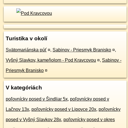
Turistika v okolí
Svätomariánska púť
¤
,
Sabinov - Priesmyk Branisko
¤
,
Vyšný Slavkov, kameňolom - Pod Kravcovou
¤
,
Sabinov -
Priesmyk Branisko
¤
V kategóriách
poľovnícky posed v Šindliar 5x
,
poľovnícky posed v
Lačnov 13x
,
poľovnícky posed v Lipovce 20x
,
poľovnícky
posed v Vyšný Slavkov 28x
,
poľovnícky posed v okres