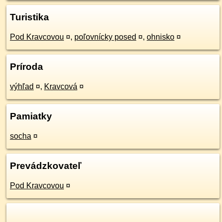
Turistika
Pod Kravcovou
¤
,
poľovnícky posed
¤
,
ohnisko
¤
Príroda
výhľad
¤
,
Kravcová
¤
Pamiatky
socha
¤
Prevádzkovateľ
Pod Kravcovou
¤