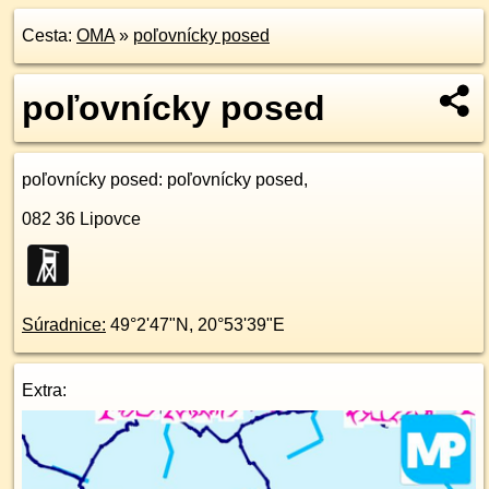
Cesta:
OMA
»
poľovnícky posed
poľovnícky posed
poľovnícky posed
: poľovnícky posed,
082 36
Lipovce
Súradnice:
49°2'47"N
,
20°53'39"E
Extra: