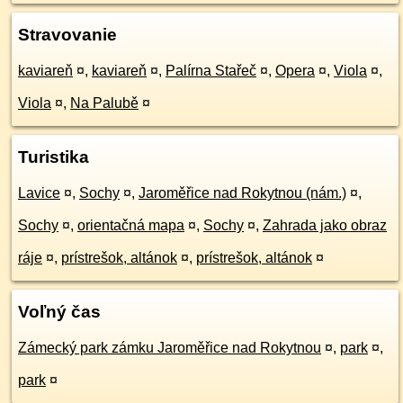
Stravovanie
kaviareň
¤
,
kaviareň
¤
,
Palírna Stařeč
¤
,
Opera
¤
,
Viola
¤
,
Viola
¤
,
Na Palubě
¤
Turistika
Lavice
¤
,
Sochy
¤
,
Jaroměřice nad Rokytnou (nám.)
¤
,
Sochy
¤
,
orientačná mapa
¤
,
Sochy
¤
,
Zahrada jako obraz
ráje
¤
,
prístrešok, altánok
¤
,
prístrešok, altánok
¤
Voľný čas
Zámecký park zámku Jaroměřice nad Rokytnou
¤
,
park
¤
,
park
¤