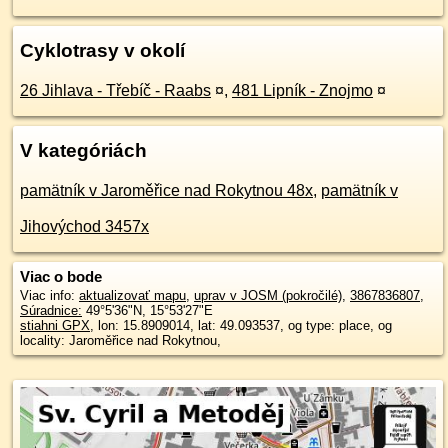
Cyklotrasy v okolí
26 Jihlava - Třebíč - Raabs
¤
,
481 Lipník - Znojmo
¤
V kategóriách
pamätník v Jaroměřice nad Rokytnou 48x
,
pamätník v
Jihovýchod 3457x
Viac o bode
Viac info:
aktualizovať mapu
,
uprav v JOSM (pokročilé)
,
3867836807
,
Súradnice:
49°5'36"N
,
15°53'27"E
stiahni GPX
, lon: 15.8909014, lat: 49.093537, og type: place, og
locality: Jaroměřice nad Rokytnou,