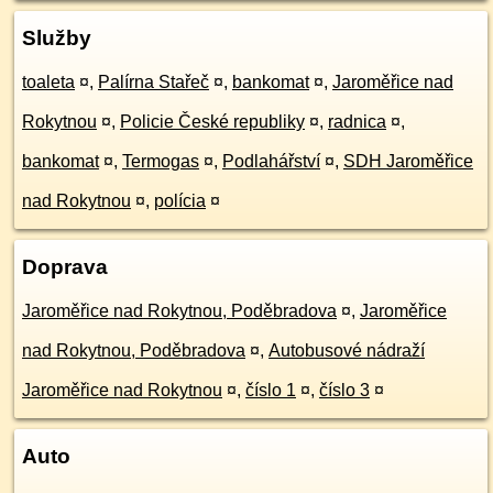
Služby
toaleta
¤
,
Palírna Stařeč
¤
,
bankomat
¤
,
Jaroměřice nad
Rokytnou
¤
,
Policie České republiky
¤
,
radnica
¤
,
bankomat
¤
,
Termogas
¤
,
Podlahářství
¤
,
SDH Jaroměřice
nad Rokytnou
¤
,
polícia
¤
Doprava
Jaroměřice nad Rokytnou, Poděbradova
¤
,
Jaroměřice
nad Rokytnou, Poděbradova
¤
,
Autobusové nádraží
Jaroměřice nad Rokytnou
¤
,
číslo 1
¤
,
číslo 3
¤
Auto