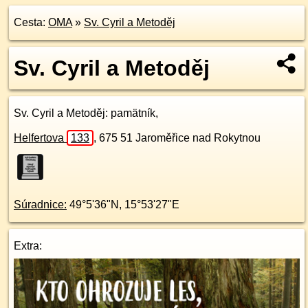
Cesta:
OMA
»
Sv. Cyril a Metoděj
Sv. Cyril a Metoděj
Sv. Cyril a Metoděj
: pamätník,
Helfertova
133
,
675 51
Jaroměřice nad Rokytnou
Súradnice:
49°5'36"N
,
15°53'27"E
Extra: