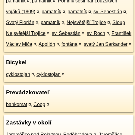
pamätník
¤
,
pamätník
¤
,
Pomník šesti francouzských
vojáků (1809)
¤
,
pamätník
¤
,
pamätník
¤
,
sv. Šebestián
¤
,
Svatý Florián
¤
,
pamätník
¤
,
Nejsvětější Trojice
¤
,
Sloup
Nejsvětější Trojice
¤
,
sv. Šebestián
¤
,
sv. Roch
¤
,
František
Václav Míča
¤
,
Apollón
¤
,
fontána
¤
,
svatý Jan Sarkander
¤
Bicykel
cyklostojan
¤
,
cyklostojan
¤
Prevádzkovateľ
bankomat
¤
,
Coop
¤
Zastávky v okolí
Jaroměřice nad Rokytnou, Poděbradova
¤
,
Jaroměřice