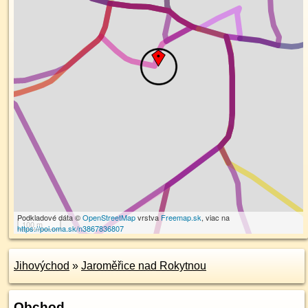
Podkladové dáta ©
OpenStreetMap
vrstva
Freemap.sk
, viac na
100 m
https://poi.oma.sk/n3867836807
Jihovýchod
»
Jaroměřice nad Rokytnou
Obchod