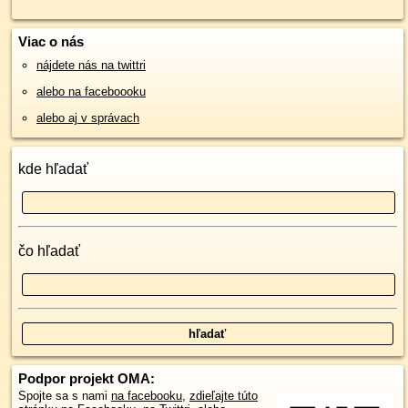
Viac o nás
nájdete nás na twittri
alebo na faceboooku
alebo aj v správach
kde hľadať
čo hľadať
Podpor projekt OMA:
Spojte sa s nami
na facebooku
,
zdieľajte túto