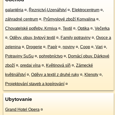
galantéria
¤
,
Řeznictví-Uzenářství
¤
,
Elektrocentrum
¤
,
záhradné centrum
¤
,
Průmyslové zboží Konvalina
¤
,
Chovatelské potřeby. Krmiva
¤
,
Textil
¤
,
Optika
¤
,
Večerka
¤
,
Oděvy, obuv, bytový textil
¤
,
Family potraviny
¤
,
Ovoce a
zelenina
¤
,
Drogerie
¤
,
Papír
¤
,
noviny
¤
,
Coop
¤
,
Vari
¤
,
Potraviny SuSu
¤
,
pohrebníctvo
¤
,
Domácí obuv. Dárkové
zboží
¤
,
predaj vína
¤
,
Květinová síň
¤
,
Zámecké
květinářství
¤
,
Oděvy a textil z druhé ruky
¤
,
Klenoty
¤
,
Projektování staveb a kopírování
¤
Ubytovanie
Grand Hotel Opera
¤