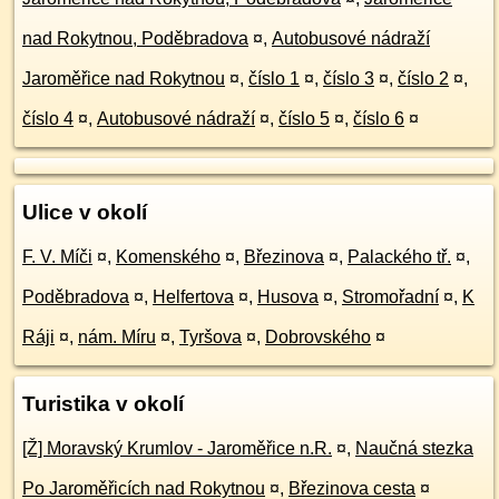
nad Rokytnou, Poděbradova
¤
,
Autobusové nádraží
Jaroměřice nad Rokytnou
¤
,
číslo 1
¤
,
číslo 3
¤
,
číslo 2
¤
,
číslo 4
¤
,
Autobusové nádraží
¤
,
číslo 5
¤
,
číslo 6
¤
Ulice v okolí
F. V. Míči
¤
,
Komenského
¤
,
Březinova
¤
,
Palackého tř.
¤
,
Poděbradova
¤
,
Helfertova
¤
,
Husova
¤
,
Stromořadní
¤
,
K
Ráji
¤
,
nám. Míru
¤
,
Tyršova
¤
,
Dobrovského
¤
Turistika v okolí
[Ž] Moravský Krumlov - Jaroměřice n.R.
¤
,
Naučná stezka
Po Jaroměřicích nad Rokytnou
¤
,
Březinova cesta
¤