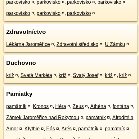
parkovisko
¤
,
parkovisko
¤
,
parkovisko
¤
,
parkovisko
¤
,
parkovisko
¤
,
parkovisko
¤
,
parkovisko
¤
Zdravotníctvo
Lékárna Jaroměřice
¤
,
Zdravotní středisko
¤
,
U Zámku
¤
Duchovno
kríž
¤
,
Svatá Markéta
¤
,
kríž
¤
,
Svatý Josef
¤
,
kríž
¤
,
kríž
¤
Pamiatky
pamätník
¤
,
Kronos
¤
,
Héra
¤
,
Zeus
¤
,
Athéna
¤
,
fontána
¤
,
Zámek Jaroměřice nad Rokytnou
¤
,
pamätník
¤
,
Afrodíté a
Amor
¤
,
Klythie
¤
,
Éós
¤
,
Arés
¤
,
pamätník
¤
,
pamätník
¤
,