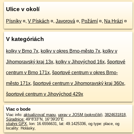
Ulice v okolí
Písníky
¤
,
V Pískách
¤
,
Javorová
¤
,
Požární
¤
,
Na Hrázi
¤
V kategóriách
kolky v Brno 7x
,
kolky v okres Brno-město 7x
,
kolky v
Jihomoravský kraj 13x
,
kolky v Jihovýchod 16x
,
športové
centrum v Brno 171x
,
športové centrum v okres Brno-
město 171x
,
športové centrum v Jihomoravský kraj 360x
,
športové centrum v Jihovýchod 429x
Viac o bode
Viac info:
aktualizovať mapu
,
uprav v JOSM (pokročilé)
,
3824631818
,
Súradnice:
49°8'33"N
,
16°39'20"E
stiahni GPX
, lon: 16.6556631, lat: 49.1425336, og type: place, og
locality: Holásky,