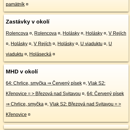
pamätník
¤
Zastávky v okolí
Rolencova
¤
,
Rolencova
¤
,
Holásky
¤
,
Holásky
¤
,
V Rejích
¤
,
Holásky
¤
,
V Rejích
¤
,
Holásky
¤
,
U viaduktu
¤
,
U
viaduktu
¤
,
Holásecká
¤
MHD v okolí
64: Chrlice, smyčka ⇒ Červený písek
¤
,
Vlak S2:
Křenovice = > Březová nad Svitavou
¤
,
64: Červený písek
⇒ Chrlice, smyčka
¤
,
Vlak S2: Březová nad Svitavou = >
Křenovice
¤