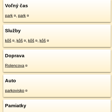
Voľný čas
park
¤
,
park
¤
Služby
kôš
¤
,
kôš
¤
,
kôš
¤
,
kôš
¤
Doprava
Rolencova
¤
Auto
parkovisko
¤
Pamiatky