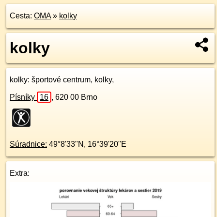
Cesta:
OMA
»
kolky
kolky
kolky
: športové centrum, kolky,
Písníky
16
,
620 00
Brno
Súradnice:
49°8'33"N
,
16°39'20"E
Extra: