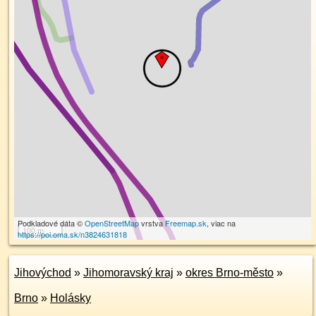
Podkladové dáta ©
OpenStreetMap
vrstva
Freemap.sk
, viac na
100 m
https://poi.oma.sk/n3824631818
Jihovýchod
»
Jihomoravský kraj
»
okres Brno-město
»
Brno
»
Holásky