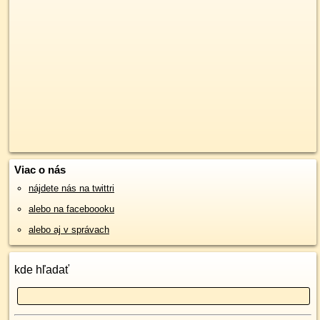
Viac o nás
nájdete nás na twittri
alebo na faceboooku
alebo aj v správach
kde hľadať