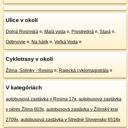
Ulice v okolí
Dolná Rosinská
¤
,
Malá voda
¤
,
Prostredná
¤
,
Stará
¤
,
Odtrnovie
¤
,
Na hájik
¤
,
Veľká Voda
¤
Cyklotrasy v okolí
Žilina, Solinky - Rosina
¤
,
Rajecká cyklomagistrála
¤
V kategóriách
autobusová zastávka v Rosina 17x
,
autobusová zastávka
v okres Žilina 603x
,
autobusová zastávka v Žilinský kraj
2709x
,
autobusová zastávka v Stredné Slovensko 6518x