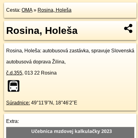
Cesta:
OMA
»
Rosina, Holeša
Rosina, Holeša
Rosina, Holeša
: autobusová zastávka, spravuje Slovenská
autobusová doprava Žilina,
č.d.
355
,
013 22
Rosina
Súradnice:
49°11'9"N
,
18°46'2"E
Extra: