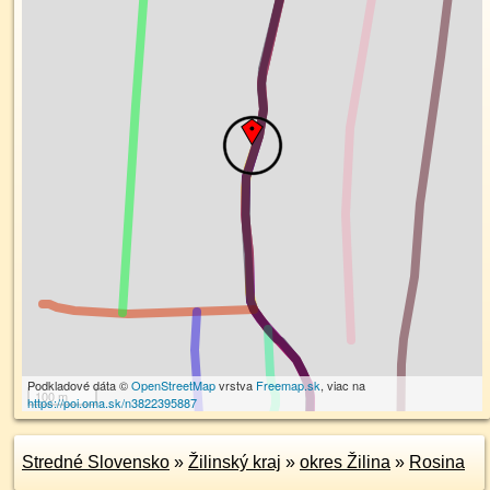
Podkladové dáta ©
OpenStreetMap
vrstva
Freemap.sk
, viac na
100 m
https://poi.oma.sk/n3822395887
Stredné Slovensko
»
Žilinský kraj
»
okres Žilina
»
Rosina