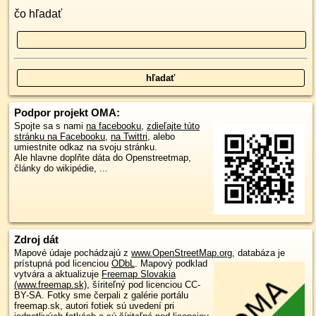
čo hľadať
Podpor projekt OMA:
Spojte sa s nami
na facebooku
,
zdieľajte túto
stránku na Facebooku
,
na Twittri
, alebo
umiestnite odkaz na svoju stránku.
Ale hlavne doplňte dáta do Openstreetmap,
články do wikipédie, ...
Zdroj dát
Mapové údaje pochádzajú z
www.OpenStreetMap.org
, databáza je
prístupná pod licenciou
ODbL
.
Mapový podklad
vytvára a aktualizuje
Freemap Slovakia
(www.freemap.sk)
, šíriteľný pod licenciou CC-
BY-SA. Fotky sme čerpali z galérie portálu
freemap.sk, autori fotiek sú uvedení pri