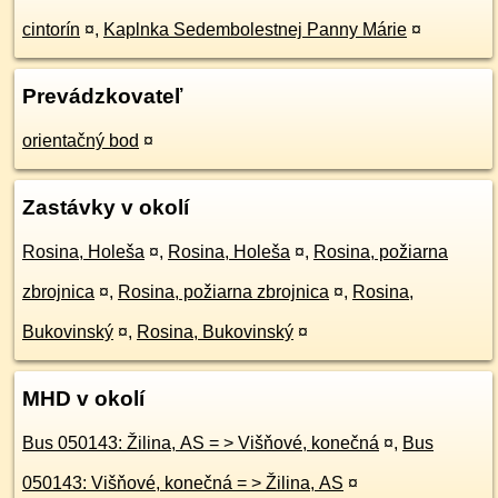
cintorín
¤
,
Kaplnka Sedembolestnej Panny Márie
¤
Prevádzkovateľ
orientačný bod
¤
Zastávky v okolí
Rosina, Holeša
¤
,
Rosina, Holeša
¤
,
Rosina, požiarna
zbrojnica
¤
,
Rosina, požiarna zbrojnica
¤
,
Rosina,
Bukovinský
¤
,
Rosina, Bukovinský
¤
MHD v okolí
Bus 050143: Žilina, AS = > Višňové, konečná
¤
,
Bus
050143: Višňové, konečná = > Žilina, AS
¤