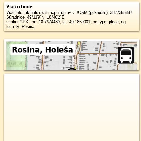
Viac o bode
Viac info:
aktualizovať mapu
,
uprav v JOSM (pokročilé)
,
3822395887
,
Súradnice:
49°11'9"N
,
18°46'2"E
stiahni GPX
, lon: 18.7674489, lat: 49.1859031, og type: place, og
locality: Rosina,