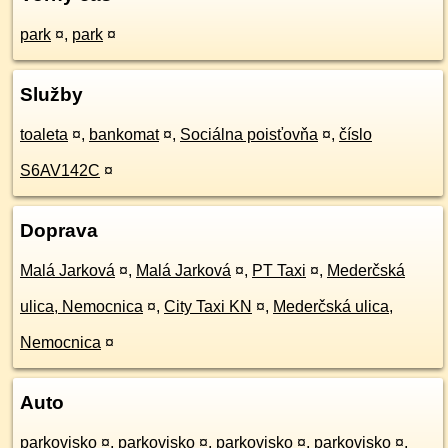
park
¤
,
park
¤
Služby
toaleta
¤
,
bankomat
¤
,
Sociálna poisťovňa
¤
,
číslo
S6AV142C
¤
Doprava
Malá Jarková
¤
,
Malá Jarková
¤
,
PT Taxi
¤
,
Mederčská
ulica, Nemocnica
¤
,
City Taxi KN
¤
,
Mederčská ulica,
Nemocnica
¤
Auto
parkovisko
¤
,
parkovisko
¤
,
parkovisko
¤
,
parkovisko
¤
,