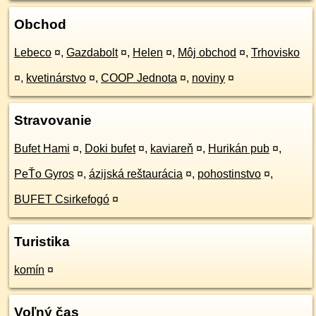
Obchod
Lebeco
¤
,
Gazdabolt
¤
,
Helen
¤
,
Môj obchod
¤
,
Trhovisko
¤
,
kvetinárstvo
¤
,
COOP Jednota
¤
,
noviny
¤
Stravovanie
Bufet Hami
¤
,
Doki bufet
¤
,
kaviareň
¤
,
Hurikán pub
¤
,
PeŤo Gyros
¤
,
ázijská reštaurácia
¤
,
pohostinstvo
¤
,
BUFET Csirkefogó
¤
Turistika
komín
¤
Voľný čas