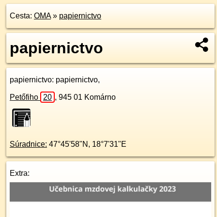
Cesta:
OMA
»
papiernictvo
papiernictvo
papiernictvo
: papiernictvo,
Petőfiho
20
,
945 01
Komárno
Súradnice:
47°45'58"N
,
18°7'31"E
Extra: