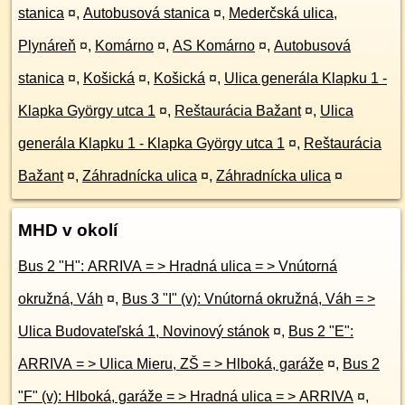
stanica
¤
,
Autobusová stanica
¤
,
Mederčská ulica,
Plynáreň
¤
,
Komárno
¤
,
AS Komárno
¤
,
Autobusová
stanica
¤
,
Košická
¤
,
Košická
¤
,
Ulica generála Klapku 1 -
Klapka György utca 1
¤
,
Reštaurácia Bažant
¤
,
Ulica
generála Klapku 1 - Klapka György utca 1
¤
,
Reštaurácia
Bažant
¤
,
Záhradnícka ulica
¤
,
Záhradnícka ulica
¤
MHD v okolí
Bus 2 "H": ARRIVA = > Hradná ulica = > Vnútorná
okružná, Váh
¤
,
Bus 3 "I" (v): Vnútorná okružná, Váh = >
Ulica Budovateľská 1, Novinový stánok
¤
,
Bus 2 "E":
ARRIVA = > Ulica Mieru, ZŠ = > Hlboká, garáže
¤
,
Bus 2
"F" (v): Hlboká, garáže = > Hradná ulica = > ARRIVA
¤
,