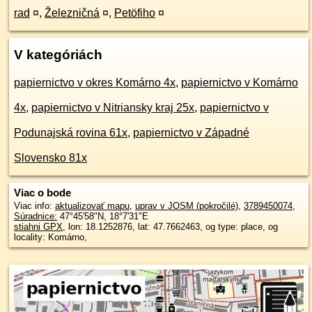
rad
¤
,
Železničná
¤
,
Petöfiho
¤
V kategóriách
papiernictvo v okres Komárno 4x
,
papiernictvo v Komárno
4x
,
papiernictvo v Nitriansky kraj 25x
,
papiernictvo v
Podunajská rovina 61x
,
papiernictvo v Západné
Slovensko 81x
Viac o bode
Viac info:
aktualizovať mapu
,
uprav v JOSM (pokročilé)
,
3789450074
,
Súradnice:
47°45'58"N
,
18°7'31"E
stiahni GPX
, lon: 18.1252876, lat: 47.7662463, og type: place, og
locality: Komárno,