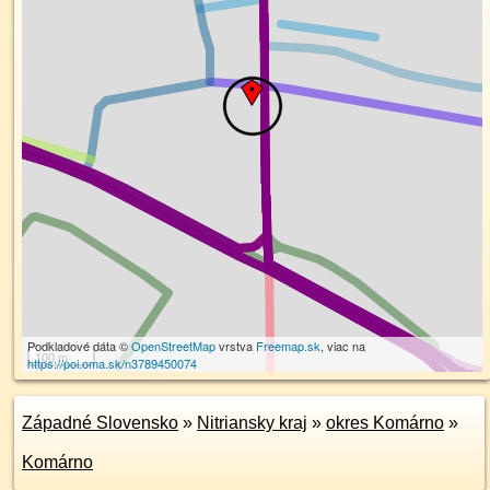
Podkladové dáta ©
OpenStreetMap
vrstva
Freemap.sk
, viac na
100 m
https://poi.oma.sk/n3789450074
Západné Slovensko
»
Nitriansky kraj
»
okres Komárno
»
Komárno