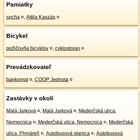
Pamiatky
socha
¤
,
Attila Kaszás
¤
Bicykel
požičovňa bicyklov
¤
,
cyklostojan
¤
Prevádzkovateľ
bankomat
¤
,
COOP Jednota
¤
Zastávky v okolí
Malá Jarková
¤
,
Malá Jarková
¤
,
Mederčská ulica,
Nemocnica
¤
,
Mederčská ulica, Nemocnica
¤
,
Mederčská
ulica, Plynáreň
¤
,
Autobusová stanica
¤
,
Autobusová