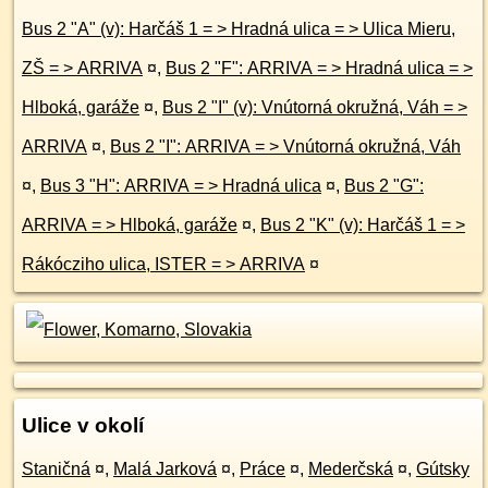
Bus 2 "A" (v): Harčáš 1 = > Hradná ulica = > Ulica Mieru,
ZŠ = > ARRIVA
¤
,
Bus 2 "F": ARRIVA = > Hradná ulica = >
Hlboká, garáže
¤
,
Bus 2 "I" (v): Vnútorná okružná, Váh = >
ARRIVA
¤
,
Bus 2 "I": ARRIVA = > Vnútorná okružná, Váh
¤
,
Bus 3 "H": ARRIVA = > Hradná ulica
¤
,
Bus 2 "G":
ARRIVA = > Hlboká, garáže
¤
,
Bus 2 "K" (v): Harčáš 1 = >
Rákócziho ulica, ISTER = > ARRIVA
¤
Ulice v okolí
Staničná
¤
,
Malá Jarková
¤
,
Práce
¤
,
Mederčská
¤
,
Gútsky