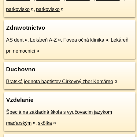
parkovisko
¤
,
parkovisko
¤
Zdravotníctvo
AS dent
¤
,
Lekáreň A-Z
¤
,
Fovea očná klinika
¤
,
Lekáreň
pri nemocnici
¤
Duchovno
Bratská jednota baptistov Cirkevný zbor Komárno
¤
Vzdelanie
Špeciálna základná škola s vyučovacím jazykom
maďarským
¤
,
skôlka
¤