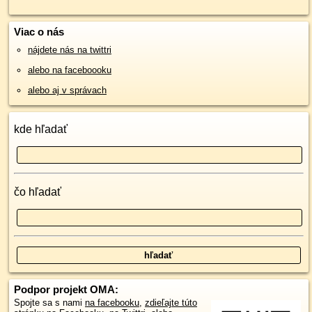
Viac o nás
nájdete nás na twittri
alebo na faceboooku
alebo aj v správach
kde hľadať
čo hľadať
Podpor projekt OMA:
Spojte sa s nami
na facebooku
,
zdieľajte túto