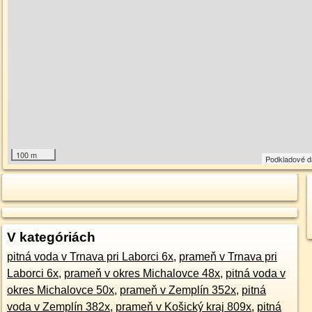
100 m
Podkladové 
V kategóriách
pitná voda v Trnava pri Laborci 6x
,
prameň v Trnava pri
Laborci 6x
,
prameň v okres Michalovce 48x
,
pitná voda v
okres Michalovce 50x
,
prameň v Zemplín 352x
,
pitná
voda v Zemplín 382x
,
prameň v Košický kraj 809x
,
pitná