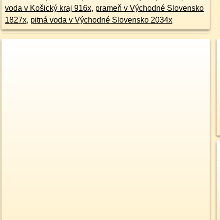
voda v Košický kraj 916x
,
prameň v Východné Slovensko
1827x
,
pitná voda v Východné Slovensko 2034x