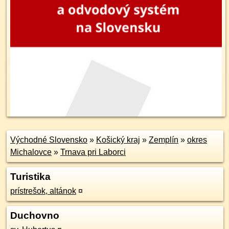
Východné Slovensko
»
Košický kraj
»
Zemplín
»
okres
Michalovce
»
Trnava pri Laborci
Turistika
prístrešok, altánok
¤
Duchovno