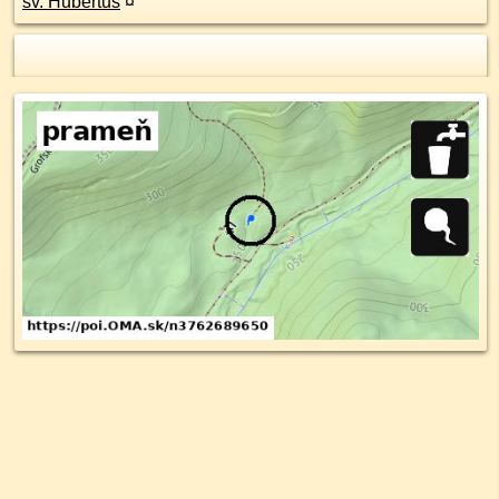
sv. Hubertus
¤