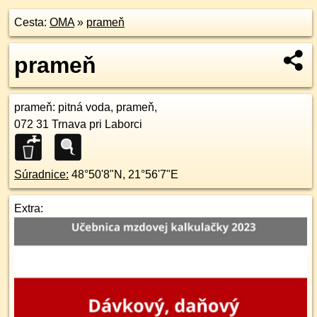
Cesta:
OMA
»
prameň
prameň
prameň
: pitná voda, prameň,
072 31
Trnava pri Laborci
Súradnice:
48°50'8"N
,
21°56'7"E
Extra: