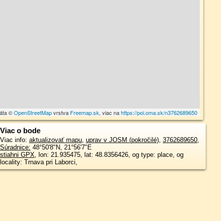
dáta ©
OpenStreetMap
vrstva
Freemap.sk
, viac na
https://poi.oma.sk/n3762689650
Viac o bode
Viac info:
aktualizovať mapu
,
uprav v JOSM (pokročilé)
,
3762689650
,
Súradnice:
48°50'8"N
,
21°56'7"E
stiahni GPX
, lon: 21.935475, lat: 48.8356426, og type: place, og
locality: Trnava pri Laborci,