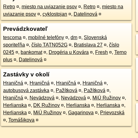
Retro
¤
,
miesto na uviazanie psov
¤
,
Retro
¤
,
miesto na
uviazanie psov
¤
,
cyklostojan
¤
,
Datelinová
¤
Prevádzkovateľ
tescoma
¤
,
mobilné telefóny
¤
,
dm
¤
,
Slovenská
sporiteľňa
¤
,
číslo TATN052G
¤
,
Bratislava 27
¤
,
číslo
0245
¤
,
bankomat
¤
,
Drogéria u Kovára
¤
,
Fresh
¤
,
Terno
plus
¤
,
Datelinová
¤
Zastávky v okolí
Hraničná
¤
,
Hraničná
¤
,
Hraničná
¤
,
Hraničná
¤
,
autobusová zastávka
¤
,
Pažítková
¤
,
Pažítková
¤
,
Hraničná
¤
,
Nevädzová
¤
,
Nevädzová
¤
,
MiÚ Ružinov
¤
,
Herlianska
¤
,
DK Ružinov
¤
,
Herlianska
¤
,
Herlianska
¤
,
Herlianska
¤
,
MiÚ Ružinov
¤
,
Gagarinova
¤
,
Prievozská
¤
,
Tomášikova
¤