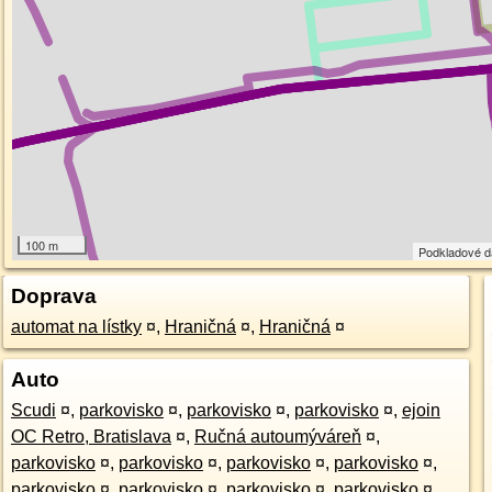
100 m
Podkladové 
Doprava
automat na lístky
¤
,
Hraničná
¤
,
Hraničná
¤
Auto
Scudi
¤
,
parkovisko
¤
,
parkovisko
¤
,
parkovisko
¤
,
ejoin
OC Retro, Bratislava
¤
,
Ručná autoumýváreň
¤
,
parkovisko
¤
,
parkovisko
¤
,
parkovisko
¤
,
parkovisko
¤
,
parkovisko
¤
,
parkovisko
¤
,
parkovisko
¤
,
parkovisko
¤
,