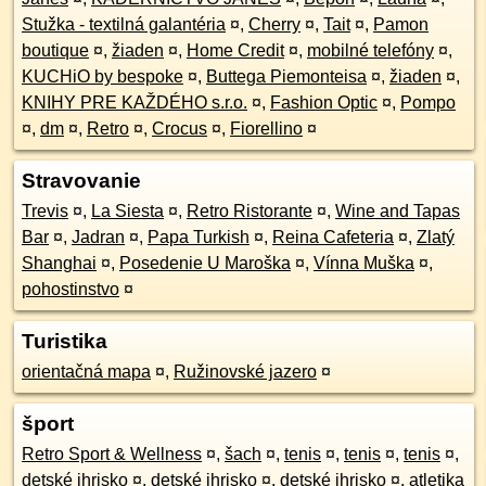
Stužka - textilná galantéria
¤
,
Cherry
¤
,
Tait
¤
,
Pamon
boutique
¤
,
žiaden
¤
,
Home Credit
¤
,
mobilné telefóny
¤
,
KUCHiO by bespoke
¤
,
Buttega Piemonteisa
¤
,
žiaden
¤
,
KNIHY PRE KAŽDÉHO s.r.o.
¤
,
Fashion Optic
¤
,
Pompo
¤
,
dm
¤
,
Retro
¤
,
Crocus
¤
,
Fiorellino
¤
Stravovanie
Trevis
¤
,
La Siesta
¤
,
Retro Ristorante
¤
,
Wine and Tapas
Bar
¤
,
Jadran
¤
,
Papa Turkish
¤
,
Reina Cafeteria
¤
,
Zlatý
Shanghai
¤
,
Posedenie U Maroška
¤
,
Vínna Muška
¤
,
pohostinstvo
¤
Turistika
orientačná mapa
¤
,
Ružinovské jazero
¤
šport
Retro Sport & Wellness
¤
,
šach
¤
,
tenis
¤
,
tenis
¤
,
tenis
¤
,
detské ihrisko
¤
,
detské ihrisko
¤
,
detské ihrisko
¤
,
atletika