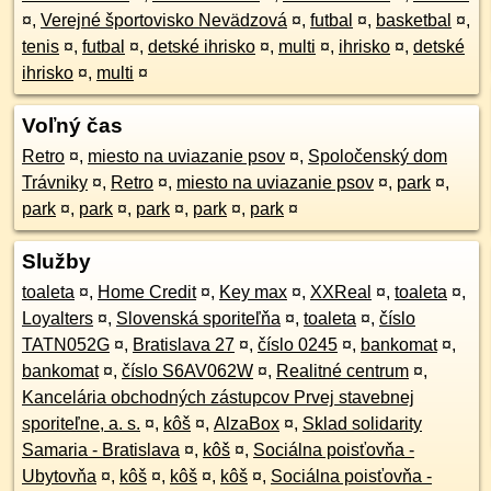
¤
,
Verejné športovisko Nevädzová
¤
,
futbal
¤
,
basketbal
¤
,
tenis
¤
,
futbal
¤
,
detské ihrisko
¤
,
multi
¤
,
ihrisko
¤
,
detské
ihrisko
¤
,
multi
¤
Voľný čas
Retro
¤
,
miesto na uviazanie psov
¤
,
Spoločenský dom
Trávniky
¤
,
Retro
¤
,
miesto na uviazanie psov
¤
,
park
¤
,
park
¤
,
park
¤
,
park
¤
,
park
¤
,
park
¤
Služby
toaleta
¤
,
Home Credit
¤
,
Key max
¤
,
XXReal
¤
,
toaleta
¤
,
Loyalters
¤
,
Slovenská sporiteľňa
¤
,
toaleta
¤
,
číslo
TATN052G
¤
,
Bratislava 27
¤
,
číslo 0245
¤
,
bankomat
¤
,
bankomat
¤
,
číslo S6AV062W
¤
,
Realitné centrum
¤
,
Kancelária obchodných zástupcov Prvej stavebnej
sporiteľne, a. s.
¤
,
kôš
¤
,
AlzaBox
¤
,
Sklad solidarity
Samaria - Bratislava
¤
,
kôš
¤
,
Sociálna poisťovňa -
Ubytovňa
¤
,
kôš
¤
,
kôš
¤
,
kôš
¤
,
Sociálna poisťovňa -