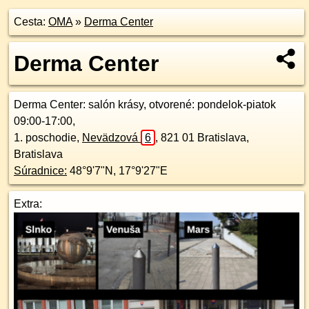
Cesta:
OMA
»
Derma Center
Derma Center
Derma Center
: salón krásy, otvorené: pondelok-piatok
09:00-17:00,
1. poschodie
,
Nevädzová
6
,
821 01
Bratislava,
Bratislava
Súradnice:
48°9'7"N
,
17°9'27"E
Extra: