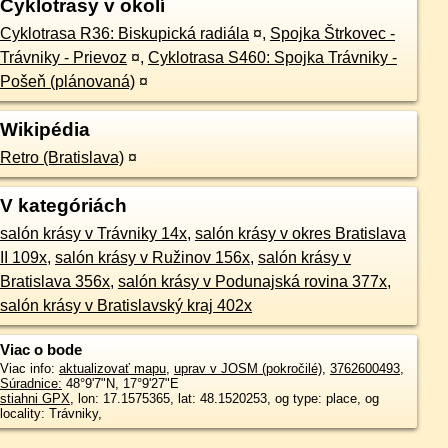
Cyklotrasy v okolí
Cyklotrasa R36: Biskupická radiála
¤
,
Spojka Štrkovec -
Trávniky - Prievoz
¤
,
Cyklotrasa S460: Spojka Trávniky -
Pošeň (plánovaná)
¤
Wikipédia
Retro (Bratislava)
¤
V kategóriách
salón krásy v Trávniky 14x
,
salón krásy v okres Bratislava
II 109x
,
salón krásy v Ružinov 156x
,
salón krásy v
Bratislava 356x
,
salón krásy v Podunajská rovina 377x
,
salón krásy v Bratislavský kraj 402x
Viac o bode
Viac info:
aktualizovať mapu
,
uprav v JOSM (pokročilé)
,
3762600493
,
Súradnice:
48°9'7"N
,
17°9'27"E
stiahni GPX
, lon: 17.1575365, lat: 48.1520253, og type: place, og
locality: Trávniky,