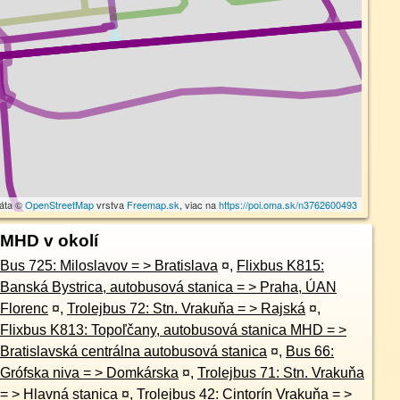
dáta ©
OpenStreetMap
vrstva
Freemap.sk
, viac na
https://poi.oma.sk/n3762600493
MHD v okolí
Bus 725: Miloslavov = > Bratislava
¤
,
Flixbus K815:
Banská Bystrica, autobusová stanica = > Praha, ÚAN
Florenc
¤
,
Trolejbus 72: Stn. Vrakuňa = > Rajská
¤
,
Flixbus K813: Topoľčany, autobusová stanica MHD = >
Bratislavská centrálna autobusová stanica
¤
,
Bus 66:
Grófska niva = > Domkárska
¤
,
Trolejbus 71: Stn. Vrakuňa
= > Hlavná stanica
¤
,
Trolejbus 42: Cintorín Vrakuňa = >