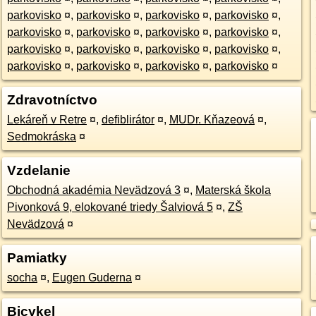
parkovisko
¤
,
parkovisko
¤
,
parkovisko
¤
,
parkovisko
¤
,
parkovisko
¤
,
parkovisko
¤
,
parkovisko
¤
,
parkovisko
¤
,
parkovisko
¤
,
parkovisko
¤
,
parkovisko
¤
,
parkovisko
¤
,
parkovisko
¤
,
parkovisko
¤
,
parkovisko
¤
,
parkovisko
¤
Zdravotníctvo
Lekáreň v Retre
¤
,
defiblirátor
¤
,
MUDr. Kňazeová
¤
,
Sedmokráska
¤
Vzdelanie
Obchodná akadémia Nevädzová 3
¤
,
Materská škola
Pivonková 9, elokované triedy Šalviová 5
¤
,
ZŠ
Nevädzová
¤
Pamiatky
socha
¤
,
Eugen Guderna
¤
Bicykel