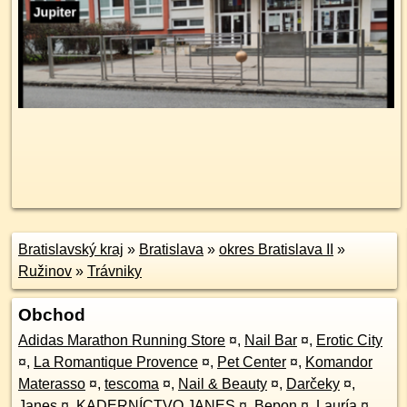
Bratislavský kraj
»
Bratislava
»
okres Bratislava II
»
Ružinov
»
Trávniky
Obchod
Adidas Marathon Running Store
¤
,
Nail Bar
¤
,
Erotic City
¤
,
La Romantique Provence
¤
,
Pet Center
¤
,
Komandor
Materasso
¤
,
tescoma
¤
,
Nail & Beauty
¤
,
Darčeky
¤
,
Janes
¤
,
KADERNÍCTVO JANES
¤
,
Bepon
¤
,
Lauría
¤
,