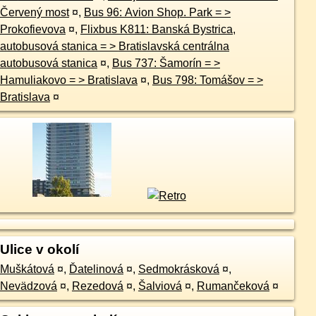
Červený most
¤
,
Bus 96: Avion Shop. Park = >
Prokofievova
¤
,
Flixbus K811: Banská Bystrica,
autobusová stanica = > Bratislavská centrálna
autobusová stanica
¤
,
Bus 737: Šamorín = >
Hamuliakovo = > Bratislava
¤
,
Bus 798: Tomášov = >
Bratislava
¤
Ulice v okolí
Muškátová
¤
,
Ďatelinová
¤
,
Sedmokrásková
¤
,
Nevädzová
¤
,
Rezedová
¤
,
Šalviová
¤
,
Rumančeková
¤