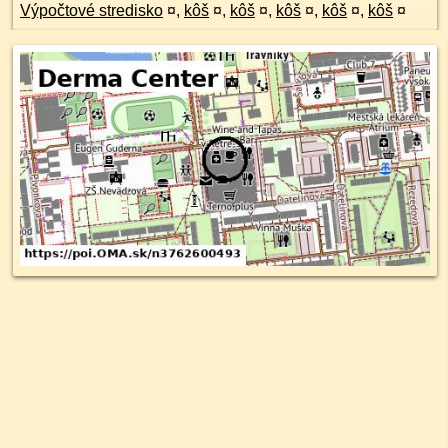
Výpočtové stredisko
¤
,
kôš
¤
,
kôš
¤
,
kôš
¤
,
kôš
¤
,
kôš
¤