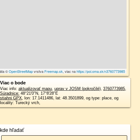
dáta ©
OpenStreetMap
vrstva
Freemap.sk
, viac na
https://poi.oma.sk/n3760773985
Viac o bode
Viac info:
aktualizovať mapu
,
uprav v JOSM (pokročilé)
,
3760773985
,
Súradnice:
48°21'0"N
,
17°8'28"E
stiahni GPX
, lon: 17.1411486, lat: 48.3501899, og type: place, og
locality: Turecký vrch,
kde hľadať