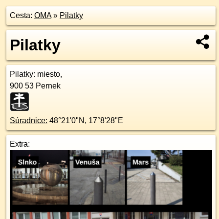
Cesta:
OMA
»
Pilatky
Pilatky
Pilatky
: miesto,
900 53
Pernek
Súradnice:
48°21'0"N
,
17°8'28"E
Extra: