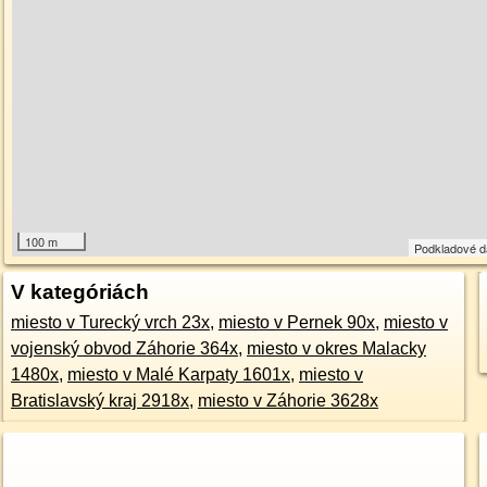
100 m
Podkladové 
V kategóriách
miesto v Turecký vrch 23x
,
miesto v Pernek 90x
,
miesto v
vojenský obvod Záhorie 364x
,
miesto v okres Malacky
1480x
,
miesto v Malé Karpaty 1601x
,
miesto v
Bratislavský kraj 2918x
,
miesto v Záhorie 3628x