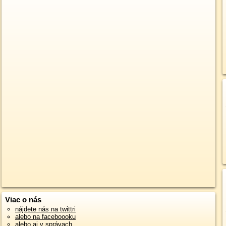
Viac o nás
nájdete nás na twittri
alebo na faceboooku
alebo aj v správach