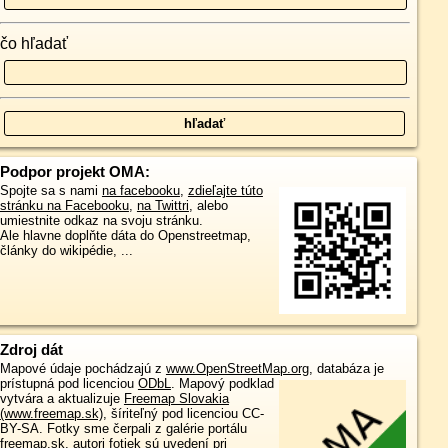
čo hľadať
Podpor projekt OMA:
Spojte sa s nami
na facebooku
,
zdieľajte túto
stránku na Facebooku
,
na Twittri
, alebo
umiestnite odkaz na svoju stránku.
Ale hlavne doplňte dáta do Openstreetmap,
články do wikipédie, ...
Zdroj dát
Mapové údaje pochádzajú z
www.OpenStreetMap.org
, databáza je
prístupná pod licenciou
ODbL
.
Mapový podklad
vytvára a aktualizuje
Freemap Slovakia
(www.freemap.sk)
, šíriteľný pod licenciou CC-
BY-SA. Fotky sme čerpali z galérie portálu
freemap.sk, autori fotiek sú uvedení pri