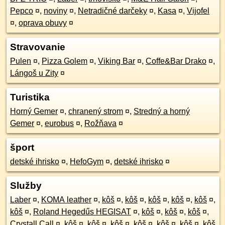
Pepco
¤
,
noviny
¤
,
Netradičné darčeky
¤
,
Kasa
¤
,
Vijofel
¤
,
oprava obuvy
¤
Stravovanie
Pulen
¤
,
Pizza Golem
¤
,
Viking Bar
¤
,
Coffe&Bar Drako
¤
,
Lángoš u Zity
¤
Turistika
Horný Gemer
¤
,
chranený strom
¤
,
Stredný a horný
Gemer
¤
,
eurobus
¤
,
Rožňava
¤
šport
detské ihrisko
¤
,
HefoGym
¤
,
detské ihrisko
¤
Služby
Laber
¤
,
KOMA leather
¤
,
kôš
¤
,
kôš
¤
,
kôš
¤
,
kôš
¤
,
kôš
¤
,
kôš
¤
,
Roland Hegedűs HEGISAT
¤
,
kôš
¤
,
kôš
¤
,
kôš
¤
,
Crystall Call
¤
,
kôš
¤
,
kôš
¤
,
kôš
¤
,
kôš
¤
,
kôš
¤
,
kôš
¤
,
kôš