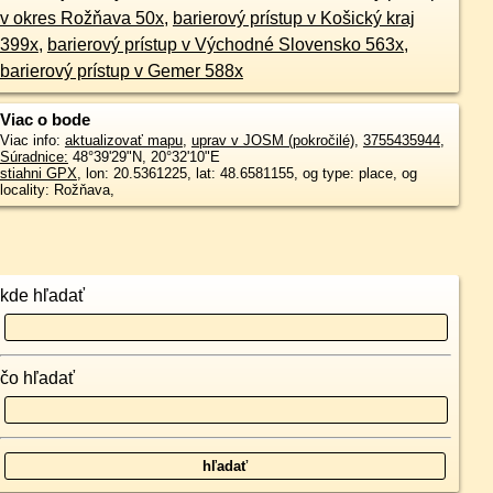
v okres Rožňava 50x
,
barierový prístup v Košický kraj
399x
,
barierový prístup v Východné Slovensko 563x
,
barierový prístup v Gemer 588x
Viac o bode
Viac info:
aktualizovať mapu
,
uprav v JOSM (pokročilé)
,
3755435944
,
Súradnice:
48°39'29"N
,
20°32'10"E
stiahni GPX
, lon: 20.5361225, lat: 48.6581155, og type: place, og
locality: Rožňava,
kde hľadať
čo hľadať