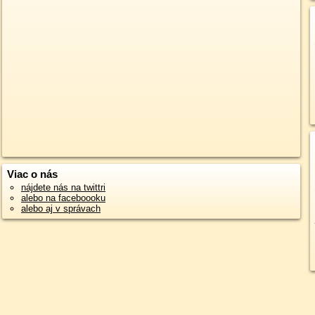
Viac o nás
nájdete nás na twittri
alebo na faceboooku
alebo aj v správach