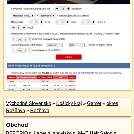
Východné Slovensko
»
Košický kraj
»
Gemer
»
okres
Rožňava
»
Rožňava
Obchod
BFZ TRIO
¤
,
Laber
¤
,
trhovisko
¤
,
M&E Hair Salon
¤
,