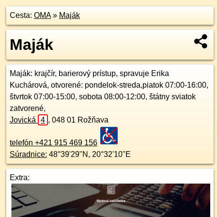
Cesta:
OMA
»
Maják
Maják
Maják
: krajčír, barierový prístup, spravuje Erika
Kuchárová, otvorené: pondelok-streda,piatok 07:00-16:00,
štvrtok 07:00-15:00, sobota 08:00-12:00, štátny sviatok
zatvorené,
Jovická
4
,
048 01
Rožňava
telefón +421 915 469 156
Súradnice:
48°39'29"N
,
20°32'10"E
Extra: