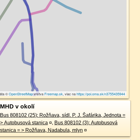
dáta ©
OpenStreetMap
vrstva
Freemap.sk
, viac na
https://poi.oma.sk/n3755435944
MHD v okolí
Bus 808102 (25): Rožňava, sídl. P. J. Šafárika, Jednota =
> Autobusová stanica
¤
,
Bus 808102 (3): Autobusová
stanica = > Rožňava, Nadabula, mlyn
¤