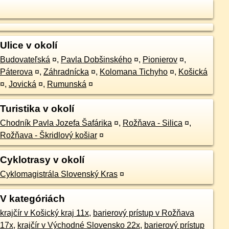
Ulice v okolí
Budovateľská
¤
,
Pavla Dobšinského
¤
,
Pionierov
¤
,
Páterova
¤
,
Záhradnícka
¤
,
Kolomana Tichyho
¤
,
Košická
¤
,
Jovická
¤
,
Rumunská
¤
Turistika v okolí
Chodník Pavla Jozefa Šafárika
¤
,
Rožňava - Silica
¤
,
Rožňava - Škridlový košiar
¤
Cyklotrasy v okolí
Cyklomagistrála Slovenský Kras
¤
V kategóriách
krajčír v Košický kraj 11x
,
barierový prístup v Rožňava
17x
,
krajčír v Východné Slovensko 22x
,
barierový prístup