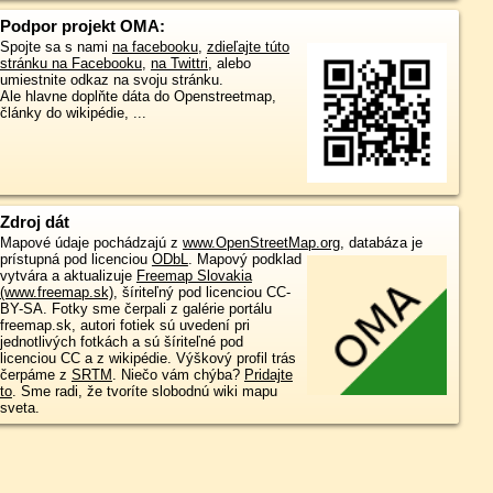
Podpor projekt OMA:
Spojte sa s nami
na facebooku
,
zdieľajte túto
stránku na Facebooku
,
na Twittri
, alebo
umiestnite odkaz na svoju stránku.
Ale hlavne doplňte dáta do Openstreetmap,
články do wikipédie, ...
Zdroj dát
Mapové údaje pochádzajú z
www.OpenStreetMap.org
, databáza je
prístupná pod licenciou
ODbL
.
Mapový podklad
vytvára a aktualizuje
Freemap Slovakia
(www.freemap.sk)
, šíriteľný pod licenciou CC-
BY-SA. Fotky sme čerpali z galérie portálu
freemap.sk, autori fotiek sú uvedení pri
jednotlivých fotkách a sú šíriteľné pod
licenciou CC a z wikipédie. Výškový profil trás
čerpáme z
SRTM
. Niečo vám chýba?
Pridajte
to
. Sme radi, že tvoríte slobodnú wiki mapu
sveta.