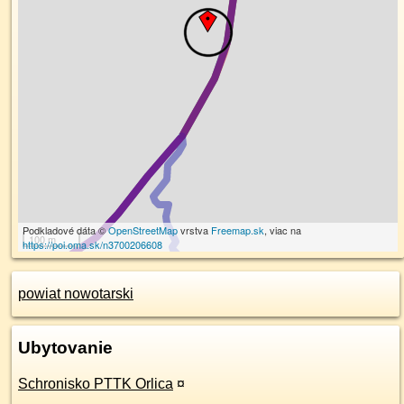
Podkladové dáta ©
OpenStreetMap
vrstva
Freemap.sk
, viac na
100 m
https://poi.oma.sk/n3700206608
powiat nowotarski
Ubytovanie
Schronisko PTTK Orlica
¤