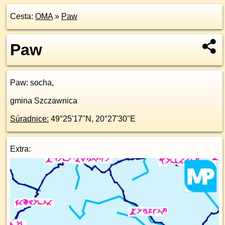
Cesta:
OMA
»
Paw
Paw
Paw
: socha,
gmina Szczawnica
Súradnice:
49°25'17"N
,
20°27'30"E
Extra: