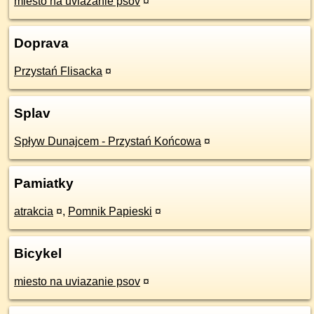
miesto na uviazanie psov
¤
Doprava
Przystań Flisacka
¤
Splav
Spływ Dunajcem - Przystań Końcowa
¤
Pamiatky
atrakcia
¤
,
Pomnik Papieski
¤
Bicykel
miesto na uviazanie psov
¤