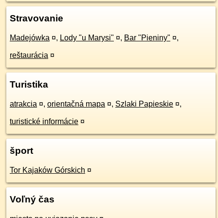
Stravovanie
Madejówka
¤
,
Lody "u Marysi"
¤
,
Bar "Pieniny"
¤
,
reštaurácia
¤
Turistika
atrakcia
¤
,
orientačná mapa
¤
,
Szlaki Papieskie
¤
,
turistické informácie
¤
šport
Tor Kajaków Górskich
¤
Voľný čas