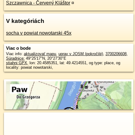
Szczawnica - Červený Kláštor
¤
V kategóriách
socha v powiat nowotarski 45x
Viac o bode
Viac info:
aktualizovať mapu
,
uprav v JOSM (pokročilé)
,
3700206608
,
Súradnice:
49°25'17"N
,
20°27'30"E
stiahni GPX
, lon: 20.4585351, lat: 49.4214551, og type: place, og
locality: powiat nowotarski,