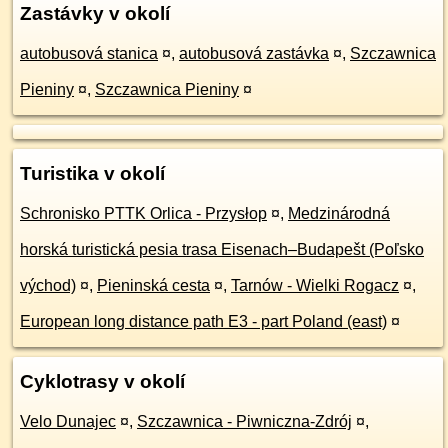
Zastávky v okolí
autobusová stanica
¤
,
autobusová zastávka
¤
,
Szczawnica
Pieniny
¤
,
Szczawnica Pieniny
¤
Turistika v okolí
Schronisko PTTK Orlica - Przysłop
¤
,
Medzinárodná
horská turistická pesia trasa Eisenach–Budapešt (Poľsko
východ)
¤
,
Pieninská cesta
¤
,
Tarnów - Wielki Rogacz
¤
,
European long distance path E3 - part Poland (east)
¤
Cyklotrasy v okolí
Velo Dunajec
¤
,
Szczawnica - Piwniczna-Zdrój
¤
,