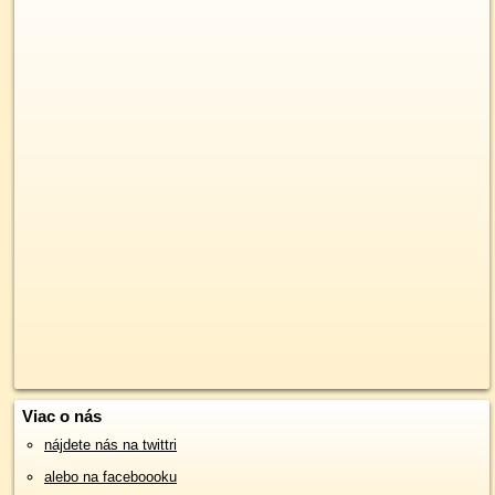
Viac o nás
nájdete nás na twittri
alebo na faceboooku