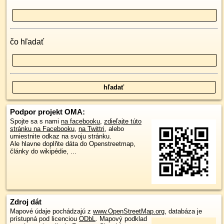
čo hľadať
Podpor projekt OMA:
Spojte sa s nami
na facebooku
,
zdieľajte túto
stránku na Facebooku
,
na Twittri
, alebo
umiestnite odkaz na svoju stránku.
Ale hlavne doplňte dáta do Openstreetmap,
články do wikipédie, ...
Zdroj dát
Mapové údaje pochádzajú z
www.OpenStreetMap.org
, databáza je
prístupná pod licenciou
ODbL
.
Mapový podklad