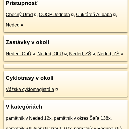
Prístupnosť
Obecný Úrad
¤
,
COOP Jednota
¤
,
Cukráreň Alibaba
¤
,
Neded
¤
Zastávky v okolí
Neded, ObÚ
¤
,
Neded, ObÚ
¤
,
Neded, ZŠ
¤
,
Neded, ZŠ
¤
Cyklotrasy v okolí
Vážska cyklomagistrála
¤
V kategóriách
pamätník v Neded 12x
,
pamätník v okres Šaľa 138x
,
pamätník v Nitriansky kraj 1107x
,
pamätník v Podunajská