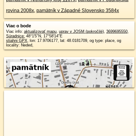
rovina 2008x
,
pamätník v Západné Slovensko 3584x
Viac o bode
Viac info:
aktualizovať mapu
,
uprav v JOSM (pokročilé)
,
3699695550
,
Súradnice:
48°1'5"N
,
17°58'14"E
stiahni GPX
, lon: 17.9706177, lat: 48.0181709, og type: place, og
locality: Neded,