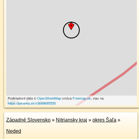
Podkladové dáta ©
OpenStreetMap
vrstva
Freemap.sk
, viac na
100 m
https://poi.oma.sk/n3699695550
Západné Slovensko
»
Nitriansky kraj
»
okres Šaľa
»
Neded