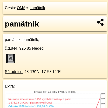
Cesta:
OMA
»
pamätník
pamätník
pamätník
: pamätník,
č.d.
844
,
925 85
Neded
Súradnice:
48°1'5"N
,
17°58'14"E
Extra: