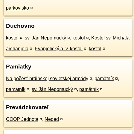
parkovisko
¤
Duchovno
kostol
¤
,
sv. Ján Nepomucký
¤
,
kostol
¤
,
Kostol sv. Michala
archanjela
¤
,
Evanjelický a. v. kostol
¤
,
kostol
¤
Pamiatky
Na počesť hrdinskej sovietskej armády
¤
,
pamätník
¤
,
pamätník
¤
,
sv. Ján Nepomucký
¤
,
pamätník
¤
Prevádzkovateľ
COOP Jednota
¤
,
Neded
¤