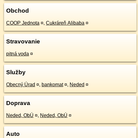
Obchod
COOP Jednota
¤
,
Cukráreň Alibaba
¤
Stravovanie
pitná voda
¤
Služby
Obecný Úrad
¤
,
bankomat
¤
,
Neded
¤
Doprava
Neded, ObÚ
¤
,
Neded, ObÚ
¤
Auto