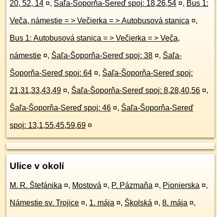
20, 52, 14
¤
,
Šaľa-Šoporňa-Sereď spoj: 18,26,54
¤
,
Bus 1:
Veča, námestie = > Večierka = > Autobusová stanica
¤
,
Bus 1: Autobusová stanica = > Večierka = > Veča,
námestie
¤
,
Šaľa-Šoporňa-Sereď spoj: 38
¤
,
Šaľa-
Šoporňa-Sereď spoj: 64
¤
,
Šaľa-Šoporňa-Sereď spoj:
21,31,33,43,49
¤
,
Šaľa-Šoporňa-Sereď spoj: 8,28,40,56
¤
,
Šaľa-Šoporňa-Sereď spoj: 46
¤
,
Šaľa-Šoporňa-Sereď
spoj: 13,1,55,45,59,69
¤
Ulice v okolí
M. R. Štefánika
¤
,
Mostová
¤
,
P. Pázmaňa
¤
,
Pionierska
¤
,
Námestie sv. Trojice
¤
,
1. mája
¤
,
Školská
¤
,
8. mája
¤
,