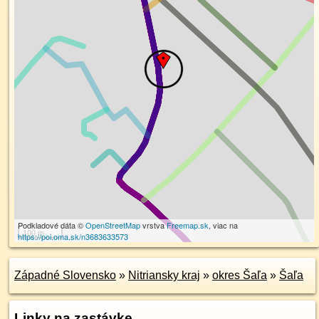
Podkladové dáta ©
OpenStreetMap
vrstva
Freemap.sk
, viac na
100 m
https://poi.oma.sk/n3683633573
Západné Slovensko
»
Nitriansky kraj
»
okres Šaľa
»
Šaľa
Linky na zastávke