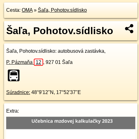
Cesta:
OMA
»
Šaľa, Pohotov.sídlisko
Šaľa, Pohotov.sídlisko
Šaľa, Pohotov.sídlisko
: autobusová zastávka,
P. Pázmaňa
12
,
927 01
Šaľa
Súradnice:
48°9'12"N
,
17°52'37"E
Extra: