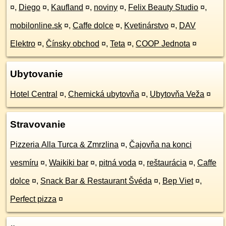
¤
,
Diego
¤
,
Kaufland
¤
,
noviny
¤
,
Felix Beauty Studio
¤
,
mobilonline.sk
¤
,
Caffe dolce
¤
,
Kvetinárstvo
¤
,
DAV
Elektro
¤
,
Čínsky obchod
¤
,
Teta
¤
,
COOP Jednota
¤
Ubytovanie
Hotel Central
¤
,
Chemická ubytovňa
¤
,
Ubytovňa Veža
¤
Stravovanie
Pizzeria Alla Turca & Zmrzlina
¤
,
Čajovňa na konci
vesmíru
¤
,
Waikiki bar
¤
,
pitná voda
¤
,
reštaurácia
¤
,
Caffe
dolce
¤
,
Snack Bar & Restaurant Švéda
¤
,
Bep Viet
¤
,
Perfect pizza
¤