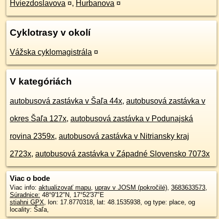
Hviezdoslavova
¤
,
Hurbanova
¤
Cyklotrasy v okolí
Vážska cyklomagistrála
¤
V kategóriách
autobusová zastávka v Šaľa 44x
,
autobusová zastávka v
okres Šaľa 127x
,
autobusová zastávka v Podunajská
rovina 2359x
,
autobusová zastávka v Nitriansky kraj
2723x
,
autobusová zastávka v Západné Slovensko 7073x
Viac o bode
Viac info:
aktualizovať mapu
,
uprav v JOSM (pokročilé)
,
3683633573
,
Súradnice:
48°9'12"N
,
17°52'37"E
stiahni GPX
, lon: 17.8770318, lat: 48.1535938, og type: place, og
locality: Šaľa,