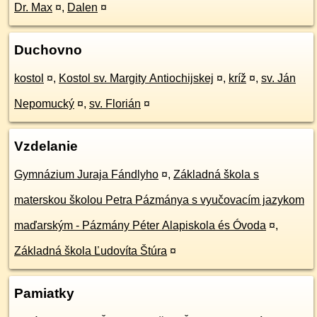
Dr. Max
¤
,
Dalen
¤
Duchovno
kostol
¤
,
Kostol sv. Margity Antiochijskej
¤
,
kríž
¤
,
sv. Ján
Nepomucký
¤
,
sv. Florián
¤
Vzdelanie
Gymnázium Juraja Fándlyho
¤
,
Základná škola s
materskou školou Petra Pázmánya s vyučovacím jazykom
maďarským - Pázmány Péter Alapiskola és Óvoda
¤
,
Základná škola Ľudovíta Štúra
¤
Pamiatky