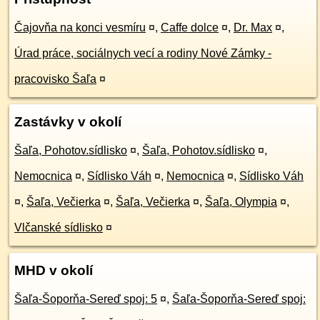
Čajovňa na konci vesmíru
¤
,
Caffe dolce
¤
,
Dr. Max
¤
,
Úrad práce, sociálnych vecí a rodiny Nové Zámky -
pracovisko Šaľa
¤
Zastávky v okolí
Šaľa, Pohotov.sídlisko
¤
,
Šaľa, Pohotov.sídlisko
¤
,
Nemocnica
¤
,
Sídlisko Váh
¤
,
Nemocnica
¤
,
Sídlisko Váh
¤
,
Šaľa, Večierka
¤
,
Šaľa, Večierka
¤
,
Šaľa, Olympia
¤
,
Vlčanské sídlisko
¤
MHD v okolí
Šaľa-Šoporňa-Sereď spoj: 5
¤
,
Šaľa-Šoporňa-Sereď spoj: