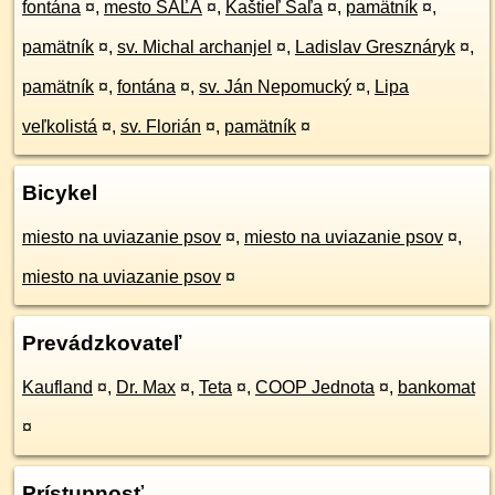
fontána
¤
,
mesto ŠAĽA
¤
,
Kaštieľ Šaľa
¤
,
pamätník
¤
,
pamätník
¤
,
sv. Michal archanjel
¤
,
Ladislav Gresznáryk
¤
,
pamätník
¤
,
fontána
¤
,
sv. Ján Nepomucký
¤
,
Lipa
veľkolistá
¤
,
sv. Florián
¤
,
pamätník
¤
Bicykel
miesto na uviazanie psov
¤
,
miesto na uviazanie psov
¤
,
miesto na uviazanie psov
¤
Prevádzkovateľ
Kaufland
¤
,
Dr. Max
¤
,
Teta
¤
,
COOP Jednota
¤
,
bankomat
¤
Prístupnosť