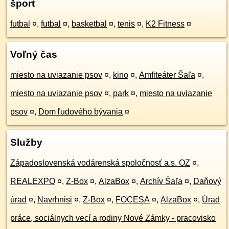
šport
futbal
¤
,
futbal
¤
,
basketbal
¤
,
tenis
¤
,
K2 Fitness
¤
Voľný čas
miesto na uviazanie psov
¤
,
kino
¤
,
Amfiteáter Šaľa
¤
,
miesto na uviazanie psov
¤
,
park
¤
,
miesto na uviazanie
psov
¤
,
Dom ľudového bývania
¤
Služby
Západoslovenská vodárenská spoločnosť a.s. OZ
¤
,
REALEXPO
¤
,
Z-Box
¤
,
AlzaBox
¤
,
Archív Šaľa
¤
,
Daňový
úrad
¤
,
Navrhnisi
¤
,
Z-Box
¤
,
FOCESA
¤
,
AlzaBox
¤
,
Úrad
práce, sociálnych vecí a rodiny Nové Zámky - pracovisko