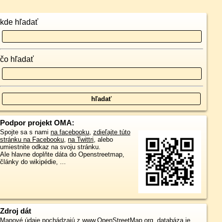
kde hľadať
čo hľadať
Podpor projekt OMA:
Spojte sa s nami
na facebooku
,
zdieľajte túto
stránku na Facebooku
,
na Twittri
, alebo
umiestnite odkaz na svoju stránku.
Ale hlavne doplňte dáta do Openstreetmap,
články do wikipédie, ...
Zdroj dát
Mapové údaje pochádzajú z
www.OpenStreetMap.org
, databáza je