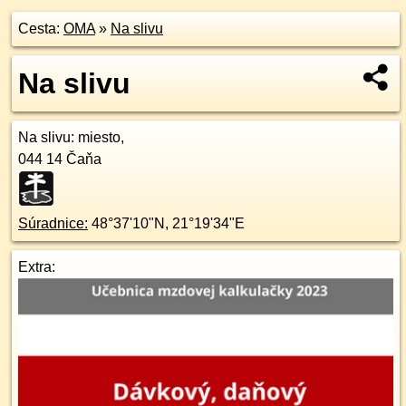
Cesta:
OMA
»
Na slivu
Na slivu
Na slivu
: miesto,
044 14
Čaňa
Súradnice:
48°37'10"N
,
21°19'34"E
Extra: