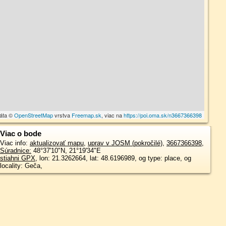
dáta ©
OpenStreetMap
vrstva
Freemap.sk
, viac na
https://poi.oma.sk/n3667366398
Viac o bode
Viac info:
aktualizovať mapu
,
uprav v JOSM (pokročilé)
,
3667366398
,
Súradnice:
48°37'10"N
,
21°19'34"E
stiahni GPX
, lon: 21.3262664, lat: 48.6196989, og type: place, og
locality: Geča,