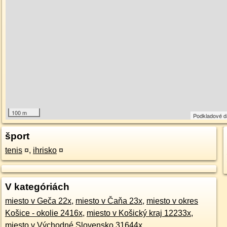
100 m
Podkladové 
šport
tenis
¤
,
ihrisko
¤
V kategóriách
miesto v Geča 22x
,
miesto v Čaňa 23x
,
miesto v okres
Košice - okolie 2416x
,
miesto v Košický kraj 12233x
,
miesto v Východné Slovensko 31644x