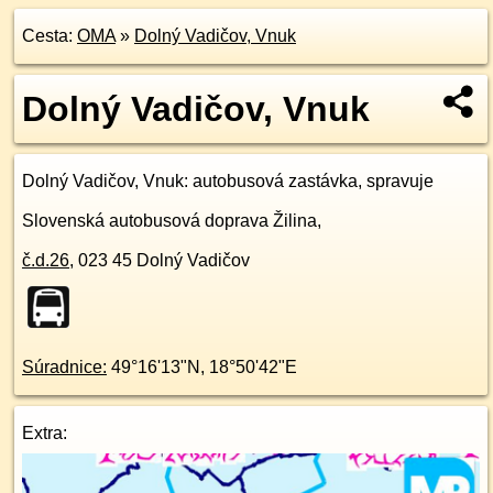
Cesta:
OMA
»
Dolný Vadičov, Vnuk
Dolný Vadičov, Vnuk
Dolný Vadičov, Vnuk
: autobusová zastávka, spravuje
Slovenská autobusová doprava Žilina,
č.d.
26
,
023 45
Dolný Vadičov
Súradnice:
49°16'13"N
,
18°50'42"E
Extra: