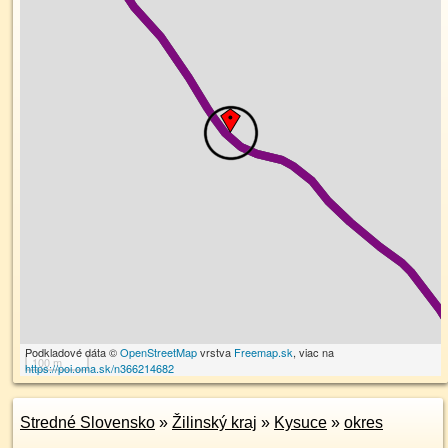
Podkladové dáta ©
OpenStreetMap
vrstva
Freemap.sk
, viac na
100 m
https://poi.oma.sk/n366214682
Stredné Slovensko
»
Žilinský kraj
»
Kysuce
»
okres