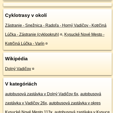
Cyklotrasy v okolí
Zástranie - Snežnica - Radoľa - Horný Vadičov - Kotrčiná
Lúčka - Zástranie (cyklookruh)
¤
,
Kysucké Nové Mesto -
Kotrčiná Lúčka - Varín
¤
Wikipédia
Dolný Vadičov
¤
V kategóriách
autobusová zastávka v Dolný Vadičov 6x
,
autobusová
zastávka v Vadičov 26x
,
autobusová zastávka v okres
Kysucké Nové Mesto 113x
,
autobusová zastávka v Kysuce