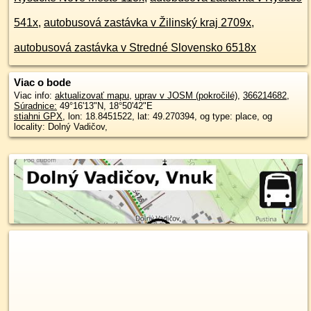
541x
,
autobusová zastávka v Žilinský kraj 2709x
,
autobusová zastávka v Stredné Slovensko 6518x
Viac o bode
Viac info:
aktualizovať mapu
,
uprav v JOSM (pokročilé)
,
366214682
,
Súradnice:
49°16'13"N
,
18°50'42"E
stiahni GPX
, lon: 18.8451522, lat: 49.270394, og type: place, og
locality: Dolný Vadičov,