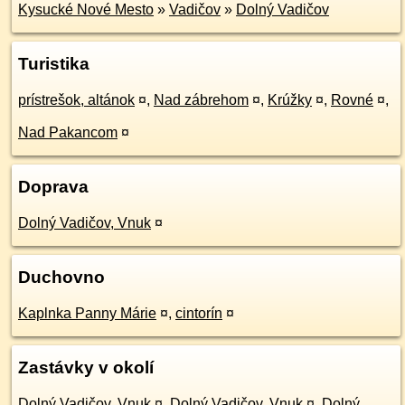
Kysucké Nové Mesto
»
Vadičov
»
Dolný Vadičov
Turistika
prístrešok, altánok
¤
,
Nad zábrehom
¤
,
Krúžky
¤
,
Rovné
¤
,
Nad Pakancom
¤
Doprava
Dolný Vadičov, Vnuk
¤
Duchovno
Kaplnka Panny Márie
¤
,
cintorín
¤
Zastávky v okolí
Dolný Vadičov, Vnuk
¤
,
Dolný Vadičov, Vnuk
¤
,
Dolný