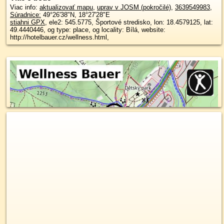
Viac info:
aktualizovať mapu
,
uprav v JOSM (pokročilé)
,
3639549983
,
Súradnice:
49°26'38"N
,
18°27'28"E
stiahni GPX
, ele2: 545.5775, Športové stredisko, lon: 18.4579125, lat:
49.4440446, og type: place, og locality: Bílá, website:
http://hotelbauer.cz/wellness.html,