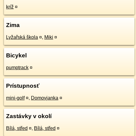
kríž
¤
Zima
Lyžařská škola
¤
,
Miki
¤
Bicykel
pumptrack
¤
Prístupnosť
mini-golf
¤
,
Domovjanka
¤
Zastávky v okolí
Bílá, střed
¤
,
Bílá, střed
¤