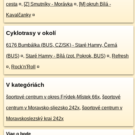
cesta
¤
,
[Z] Smutníky - Morávka
¤
,
[M] okruh Bílá -
Kavalčanky
¤
Cyklotrasy v okolí
6176 Bumbálka (BUS, CZ/SK) - Staré Hamry, Černá
(BUS)
¤
,
Staré Hamry - Bílá (zot. Pokrok, BUS)
¤
,
Refresh
¤
,
Rock'n'Roll
¤
V kategóriách
športové centrum v okres Frýdek-Místek 66x
,
športové
centrum v Moravsko-sliezsko 242x
,
športové centrum v
Moravskoslezský kraj 242x
Viac o bode