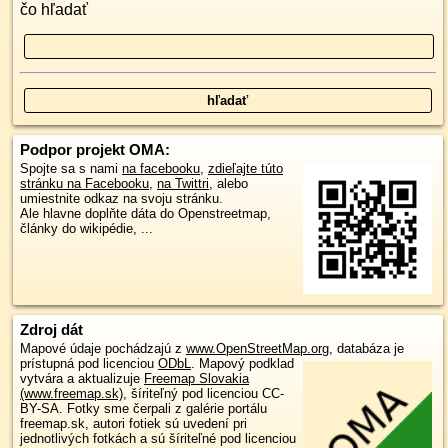
čo hľadať
Podpor projekt OMA:
Spojte sa s nami
na facebooku
,
zdieľajte túto
stránku na Facebooku
,
na Twittri
, alebo
umiestnite odkaz na svoju stránku.
Ale hlavne doplňte dáta do Openstreetmap,
články do wikipédie, ...
Zdroj dát
Mapové údaje pochádzajú z
www.OpenStreetMap.org
, databáza je
prístupná pod licenciou
ODbL
.
Mapový podklad
vytvára a aktualizuje
Freemap Slovakia
(www.freemap.sk)
, šíriteľný pod licenciou CC-
BY-SA. Fotky sme čerpali z galérie portálu
freemap.sk, autori fotiek sú uvedení pri
jednotlivých fotkách a sú šíriteľné pod licenciou