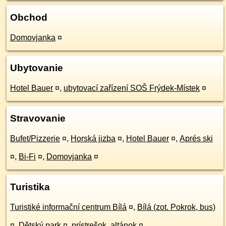
Obchod
Domovjanka
¤
Ubytovanie
Hotel Bauer
¤
,
ubytovací zařízení SOŠ Frýdek-Místek
¤
Stravovanie
Bufet/Pizzerie
¤
,
Horská jizba
¤
,
Hotel Bauer
¤
,
Aprés ski
¤
,
Bi-Fi
¤
,
Domovjanka
¤
Turistika
Turistiké informační centrum Bílá
¤
,
Bílá (zot. Pokrok, bus)
¤
,
Dětský park
¤
,
prístrešok, altánok
¤