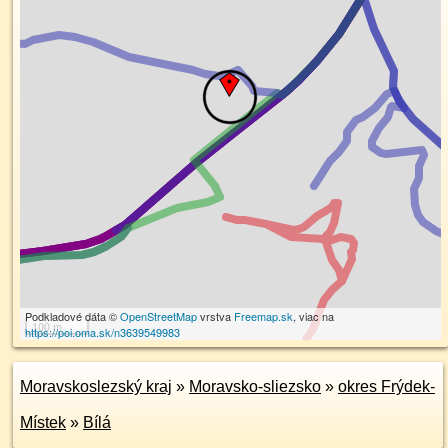
Podkladové dáta ©
OpenStreetMap
vrstva
Freemap.sk
, viac na
100 m
https://poi.oma.sk/n3639549983
Moravskoslezský kraj
»
Moravsko-sliezsko
»
okres Frýdek-
Místek
»
Bílá