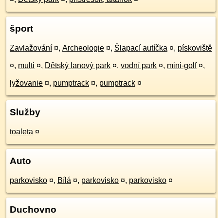
šport
Zavlažování
¤
,
Archeologie
¤
,
Šlapací autíčka
¤
,
pískoviště
¤
,
multi
¤
,
Dětský lanový park
¤
,
vodní park
¤
,
mini-golf
¤
,
lyžovanie
¤
,
pumptrack
¤
,
pumptrack
¤
Služby
toaleta
¤
Auto
parkovisko
¤
,
Bílá
¤
,
parkovisko
¤
,
parkovisko
¤
Duchovno