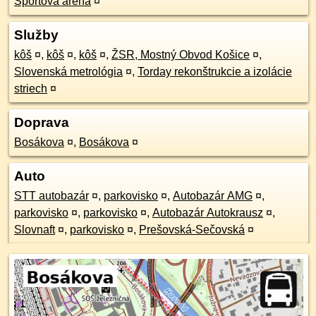
Športová aréna
¤
Služby
kôš
¤
,
kôš
¤
,
kôš
¤
,
ŽSR, Mostný Obvod Košice
¤
,
Slovenská metrológia
¤
,
Torday rekonštrukcie a izolácie
striech
¤
Doprava
Bosákova
¤
,
Bosákova
¤
Auto
STT autobazár
¤
,
parkovisko
¤
,
Autobazár AMG
¤
,
parkovisko
¤
,
parkovisko
¤
,
Autobazár Autokrausz
¤
,
Slovnaft
¤
,
parkovisko
¤
,
Prešovská-Sečovská
¤