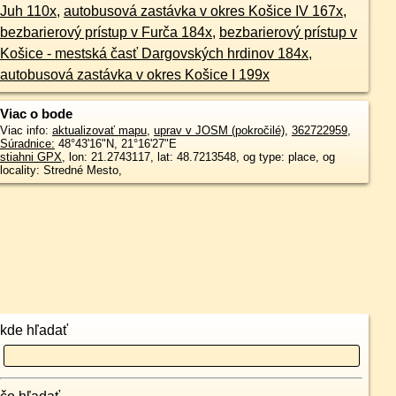
Juh 110x
,
autobusová zastávka v okres Košice IV 167x
,
bezbarierový prístup v Furča 184x
,
bezbarierový prístup v
Košice - mestská časť Dargovských hrdinov 184x
,
autobusová zastávka v okres Košice I 199x
Viac o bode
Viac info:
aktualizovať mapu
,
uprav v JOSM (pokročilé)
,
362722959
,
Súradnice:
48°43'16"N
,
21°16'27"E
stiahni GPX
, lon: 21.2743117, lat: 48.7213548, og type: place, og
locality: Stredné Mesto,
kde hľadať