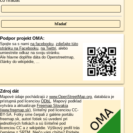
čo hľadať
Podpor projekt OMA:
Spojte sa s nami
na facebooku
,
zdieľajte túto
stránku na Facebooku
,
na Twittri
, alebo
umiestnite odkaz na svoju stránku.
Ale hlavne doplňte dáta do Openstreetmap,
články do wikipédie, ...
Zdroj dát
Mapové údaje pochádzajú z
www.OpenStreetMap.org
, databáza je
prístupná pod licenciou
ODbL
.
Mapový podklad
vytvára a aktualizuje
Freemap Slovakia
(www.freemap.sk)
, šíriteľný pod licenciou CC-
BY-SA. Fotky sme čerpali z galérie portálu
freemap.sk, autori fotiek sú uvedení pri
jednotlivých fotkách a sú šíriteľné pod
licenciou CC a z wikipédie. Výškový profil trás
čerpáme z
SRTM
. Niečo vám chýba?
Pridajte