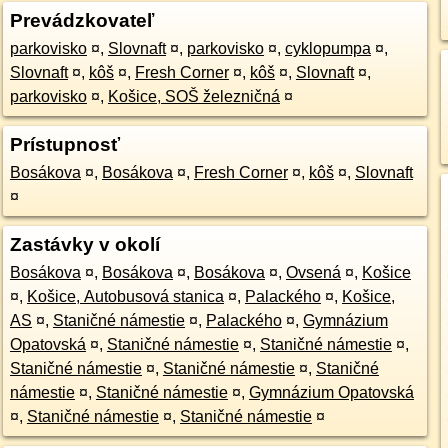
Prevádzkovateľ
parkovisko
¤
,
Slovnaft
¤
,
parkovisko
¤
,
cyklopumpa
¤
,
Slovnaft
¤
,
kôš
¤
,
Fresh Corner
¤
,
kôš
¤
,
Slovnaft
¤
,
parkovisko
¤
,
Košice, SOŠ železničná
¤
Prístupnosť
Bosákova
¤
,
Bosákova
¤
,
Fresh Corner
¤
,
kôš
¤
,
Slovnaft
¤
Zastávky v okolí
Bosákova
¤
,
Bosákova
¤
,
Bosákova
¤
,
Ovsená
¤
,
Košice
¤
,
Košice, Autobusová stanica
¤
,
Palackého
¤
,
Košice,
AS
¤
,
Staničné námestie
¤
,
Palackého
¤
,
Gymnázium
Opatovská
¤
,
Staničné námestie
¤
,
Staničné námestie
¤
,
Staničné námestie
¤
,
Staničné námestie
¤
,
Staničné
námestie
¤
,
Staničné námestie
¤
,
Gymnázium Opatovská
¤
,
Staničné námestie
¤
,
Staničné námestie
¤