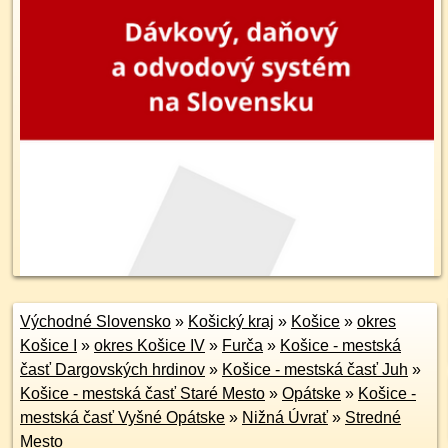
Východné Slovensko
»
Košický kraj
»
Košice
»
okres
Košice I
»
okres Košice IV
»
Furča
»
Košice - mestská
časť Dargovských hrdinov
»
Košice - mestská časť Juh
»
Košice - mestská časť Staré Mesto
»
Opátske
»
Košice -
mestská časť Vyšné Opátske
»
Nižná Úvrať
»
Stredné
Mesto