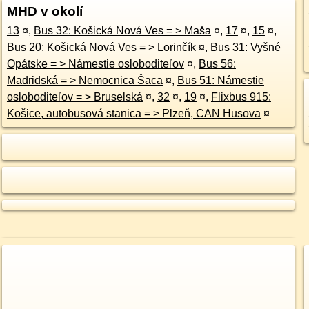
MHD v okolí
13
¤
,
Bus 32: Košická Nová Ves = > Maša
¤
,
17
¤
,
15
¤
,
Bus 20: Košická Nová Ves = > Lorinčík
¤
,
Bus 31: Vyšné
Opátske = > Námestie osloboditeľov
¤
,
Bus 56:
Madridská = > Nemocnica Šaca
¤
,
Bus 51: Námestie
osloboditeľov = > Bruselská
¤
,
32
¤
,
19
¤
,
Flixbus 915:
Košice, autobusová stanica = > Plzeň, CAN Husova
¤