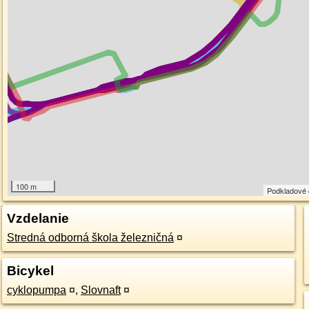
100 m
Podkladové
Vzdelanie
Stredná odborná škola železničná
¤
Bicykel
cyklopumpa
¤
,
Slovnaft
¤