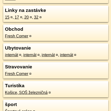
Linky na zastávke
15
¤
,
17
¤
,
20
¤
,
32
¤
Obchod
Fresh Corner
¤
Ubytovanie
internát
¤
,
internát
¤
,
internát
¤
,
internát
¤
Stravovanie
Fresh Corner
¤
Turistika
Košice, SOŠ železničná
¤
šport