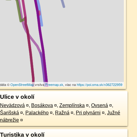
 dáta ©
OpenStreetMap
vrstva
Freemap.sk
, viac na
https://poi.oma.sk/n362722959
Ulice v okolí
Nevädzová
¤
,
Bosákova
¤
,
Zemplínska
¤
,
Ovsená
¤
,
Šarišská
¤
,
Palackého
¤
,
Ražná
¤
,
Pri plynárni
¤
,
Južné
nábrežie
¤
Turistika v okolí