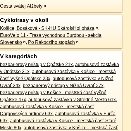
Cesta svätej Alžbety
¤
Cyklotrasy v okolí
Košice, Bosáková - SK-HU Skároš/Hollóháza
¤
,
EuroVelo 11 - Trasa východnou Európou - sekcia
Slovensko
¤
,
Po Rákócziho stopách
¤
V kategóriách
bezbarierový prístup v Opátske 21x
,
autobusová zastávka
v Opátske 21x
,
autobusová zastávka v Košice - mestská
časť Vyšné Opátske 23x
,
autobusová zastávka v Nižná
Úvrať 24x
,
bezbarierový prístup v Nižná Úvrať 37x
,
bezbarierový prístup v Košice - mestská časť Vyšné
Opátske 47x
,
autobusová zastávka v Stredné Mesto 61x
,
autobusová zastávka v Košice - mestská časť
Dargovských hrdinov 63x
,
autobusová zastávka v Furča
63x
,
autobusová zastávka v Košice - mestská časť Staré
Mesto 80x
,
autobusová zastávka v Košice - mestská časť