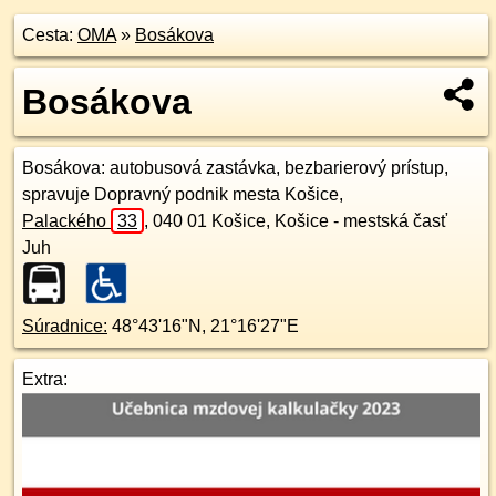
Cesta:
OMA
»
Bosákova
Bosákova
Bosákova
: autobusová zastávka, bezbarierový prístup,
spravuje Dopravný podnik mesta Košice,
Palackého
33
,
040 01
Košice, Košice - mestská časť
Juh
Súradnice:
48°43'16"N
,
21°16'27"E
Extra: