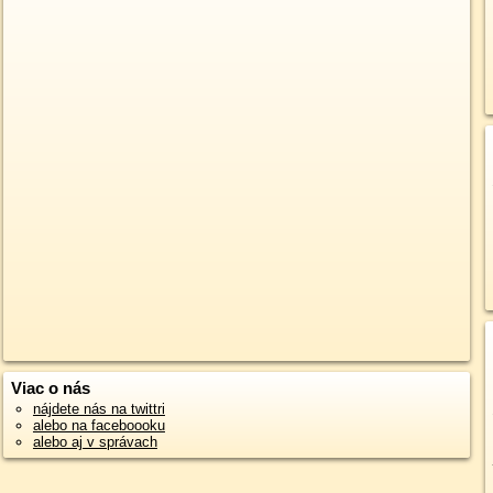
Viac o nás
nájdete nás na twittri
alebo na faceboooku
alebo aj v správach