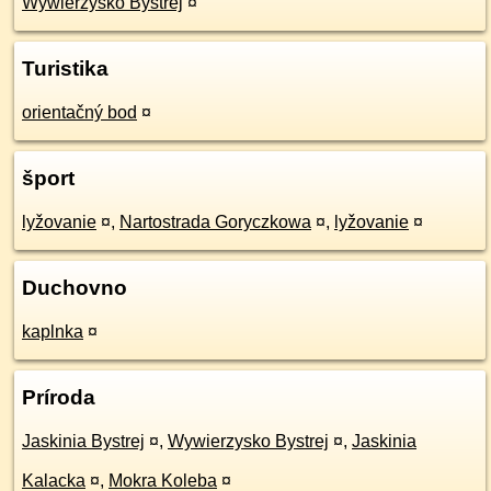
Wywierzysko Bystrej
¤
Turistika
orientačný bod
¤
šport
lyžovanie
¤
,
Nartostrada Goryczkowa
¤
,
lyžovanie
¤
Duchovno
kaplnka
¤
Príroda
Jaskinia Bystrej
¤
,
Wywierzysko Bystrej
¤
,
Jaskinia
Kalacka
¤
,
Mokra Koleba
¤