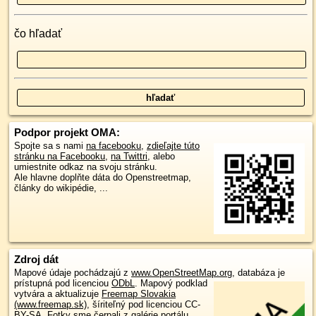
čo hľadať
Podpor projekt OMA:
Spojte sa s nami
na facebooku
,
zdieľajte túto
stránku na Facebooku
,
na Twittri
, alebo
umiestnite odkaz na svoju stránku.
Ale hlavne doplňte dáta do Openstreetmap,
články do wikipédie, ...
Zdroj dát
Mapové údaje pochádzajú z
www.OpenStreetMap.org
, databáza je
prístupná pod licenciou
ODbL
.
Mapový podklad
vytvára a aktualizuje
Freemap Slovakia
(www.freemap.sk)
, šíriteľný pod licenciou CC-
BY-SA. Fotky sme čerpali z galérie portálu