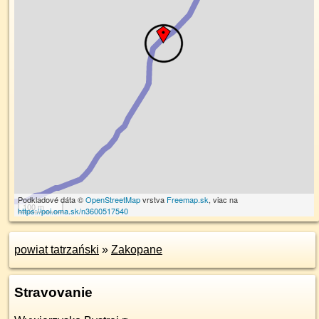
Podkladové dáta ©
OpenStreetMap
vrstva
Freemap.sk
, viac na
100 m
https://poi.oma.sk/n3600517540
powiat tatrzański
»
Zakopane
Stravovanie