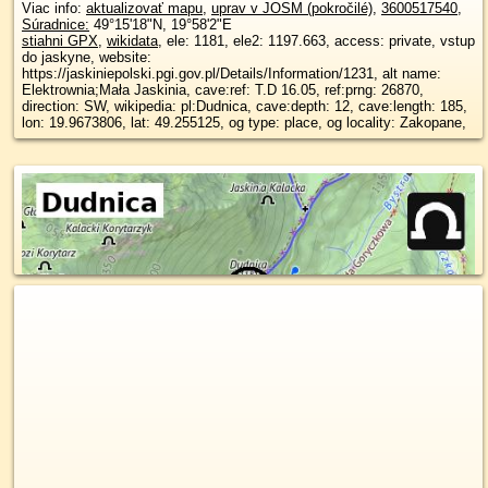
Viac info:
aktualizovať mapu
,
uprav v JOSM (pokročilé)
,
3600517540
,
Súradnice:
49°15'18"N
,
19°58'2"E
stiahni GPX
,
wikidata
, ele: 1181, ele2: 1197.663, access: private, vstup
do jaskyne, website:
https://jaskiniepolski.pgi.gov.pl/Details/Information/1231, alt name:
Elektrownia;Mała Jaskinia, cave:ref: T.D 16.05, ref:prng: 26870,
direction: SW, wikipedia: pl:Dudnica, cave:depth: 12, cave:length: 185,
lon: 19.9673806, lat: 49.255125, og type: place, og locality: Zakopane,