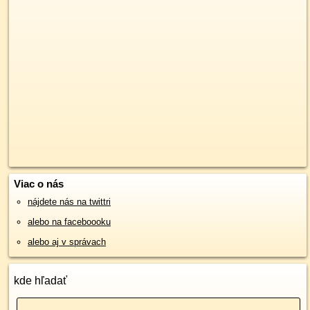
Viac o nás
nájdete nás na twittri
alebo na faceboooku
alebo aj v správach
kde hľadať