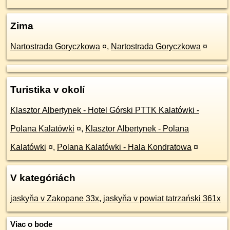
Zima
Nartostrada Goryczkowa
¤
,
Nartostrada Goryczkowa
¤
Turistika v okolí
Klasztor Albertynek - Hotel Górski PTTK Kalatówki -
Polana Kalatówki
¤
,
Klasztor Albertynek - Polana
Kalatówki
¤
,
Polana Kalatówki - Hala Kondratowa
¤
V kategóriách
jaskyňa v Zakopane 33x
,
jaskyňa v powiat tatrzański 361x
Viac o bode