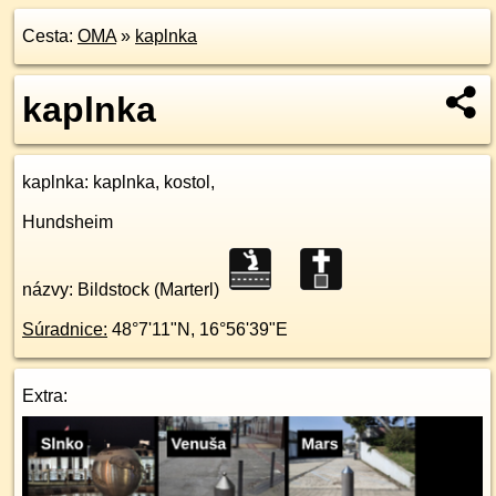
Cesta:
OMA
»
kaplnka
kaplnka
kaplnka
: kaplnka, kostol,
Hundsheim
názvy: Bildstock (Marterl)
Súradnice:
48°7'11"N
,
16°56'39"E
Extra: