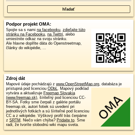
Podpor projekt OMA:
Spojte sa s nami
na facebooku
,
zdieľajte túto
stránku na Facebooku
,
na Twittri
, alebo
umiestnite odkaz na svoju stránku.
Ale hlavne doplňte dáta do Openstreetmap,
články do wikipédie, ...
Zdroj dát
Mapové údaje pochádzajú z
www.OpenStreetMap.org
, databáza je
prístupná pod licenciou
ODbL
.
Mapový podklad
vytvára a aktualizuje
Freemap Slovakia
(www.freemap.sk)
, šíriteľný pod licenciou CC-
BY-SA. Fotky sme čerpali z galérie portálu
freemap.sk, autori fotiek sú uvedení pri
jednotlivých fotkách a sú šíriteľné pod licenciou
CC a z wikipédie. Výškový profil trás čerpáme
z
SRTM
. Niečo vám chýba?
Pridajte to
. Sme
radi, že tvoríte slobodnú wiki mapu sveta.