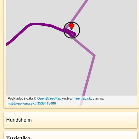
Podkladové dáta ©
OpenStreetMap
vrstva
Freemap.sk
, viac na
100 m
https://poi.oma.sk/n3536413486
Hundsheim
Turistika