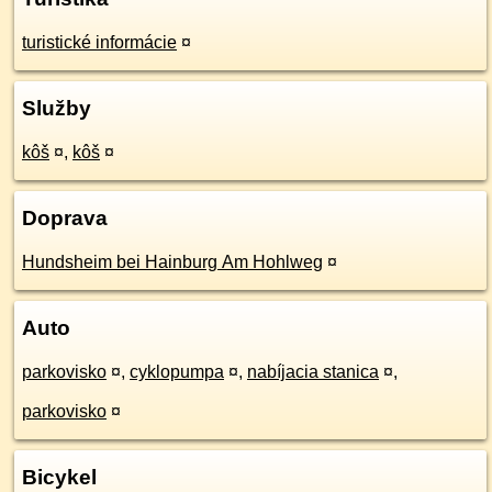
turistické informácie
¤
Služby
kôš
¤
,
kôš
¤
Doprava
Hundsheim bei Hainburg Am Hohlweg
¤
Auto
parkovisko
¤
,
cyklopumpa
¤
,
nabíjacia stanica
¤
,
parkovisko
¤
Bicykel