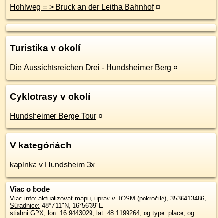
Hohlweg = > Bruck an der Leitha Bahnhof
¤
Turistika v okolí
Die Aussichtsreichen Drei - Hundsheimer Berg
¤
Cyklotrasy v okolí
Hundsheimer Berge Tour
¤
V kategóriách
kaplnka v Hundsheim 3x
Viac o bode
Viac info:
aktualizovať mapu
,
uprav v JOSM (pokročilé)
,
3536413486
,
Súradnice:
48°7'11"N
,
16°56'39"E
stiahni GPX
, lon: 16.9443029, lat: 48.1199264, og type: place, og