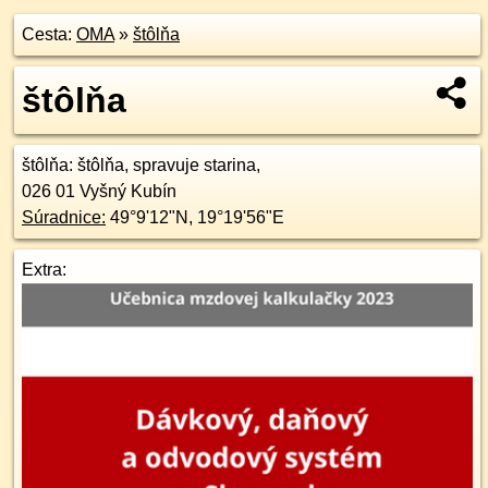
Cesta:
OMA
»
štôlňa
štôlňa
štôlňa
: štôlňa, spravuje starina,
026 01
Vyšný Kubín
Súradnice:
49°9'12"N
,
19°19'56"E
Extra: