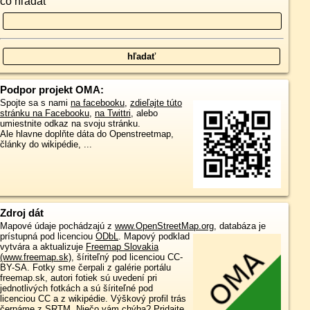
čo hľadať
Podpor projekt OMA:
Spojte sa s nami
na facebooku
,
zdieľajte túto
stránku na Facebooku
,
na Twittri
, alebo
umiestnite odkaz na svoju stránku.
Ale hlavne doplňte dáta do Openstreetmap,
články do wikipédie, ...
Zdroj dát
Mapové údaje pochádzajú z
www.OpenStreetMap.org
, databáza je
prístupná pod licenciou
ODbL
.
Mapový podklad
vytvára a aktualizuje
Freemap Slovakia
(www.freemap.sk)
, šíriteľný pod licenciou CC-
BY-SA. Fotky sme čerpali z galérie portálu
freemap.sk, autori fotiek sú uvedení pri
jednotlivých fotkách a sú šíriteľné pod
licenciou CC a z wikipédie. Výškový profil trás
čerpáme z
SRTM
. Niečo vám chýba?
Pridajte