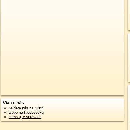
Viac o nás
nájdete nás na twittri
alebo na faceboooku
alebo aj v správach