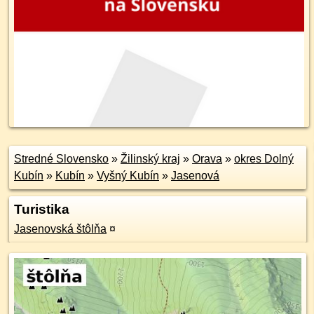
Stredné Slovensko
»
Žilinský kraj
»
Orava
»
okres Dolný
Kubín
»
Kubín
»
Vyšný Kubín
»
Jasenová
Turistika
Jasenovská štôlňa
¤