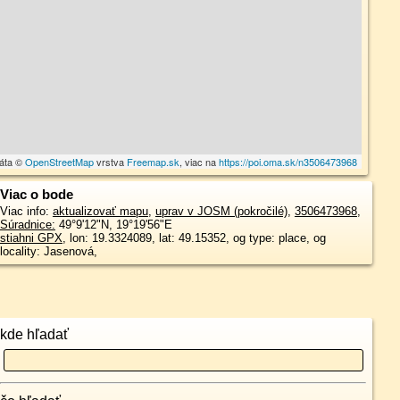
dáta ©
OpenStreetMap
vrstva
Freemap.sk
, viac na
https://poi.oma.sk/n3506473968
Viac o bode
Viac info:
aktualizovať mapu
,
uprav v JOSM (pokročilé)
,
3506473968
,
Súradnice:
49°9'12"N
,
19°19'56"E
stiahni GPX
, lon: 19.3324089, lat: 49.15352, og type: place, og
locality: Jasenová,
kde hľadať