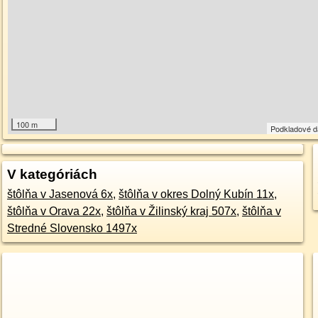
100 m
Podkladové 
V kategóriách
štôlňa v Jasenová 6x
,
štôlňa v okres Dolný Kubín 11x
,
štôlňa v Orava 22x
,
štôlňa v Žilinský kraj 507x
,
štôlňa v
Stredné Slovensko 1497x