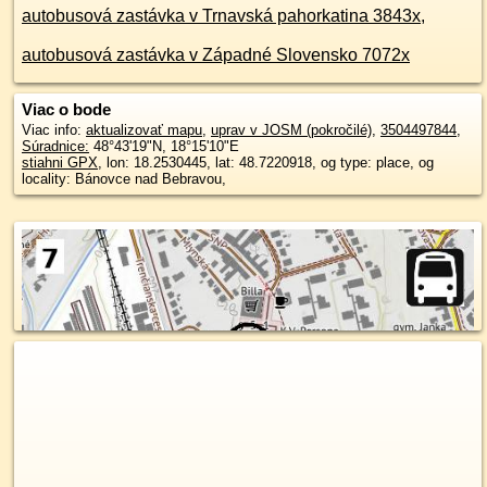
autobusová zastávka v Trnavská pahorkatina 3843x
,
autobusová zastávka v Západné Slovensko 7072x
Viac o bode
Viac info:
aktualizovať mapu
,
uprav v JOSM (pokročilé)
,
3504497844
,
Súradnice:
48°43'19"N
,
18°15'10"E
stiahni GPX
, lon: 18.2530445, lat: 48.7220918, og type: place, og
locality: Bánovce nad Bebravou,