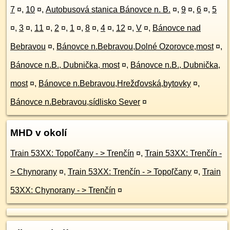
7
¤
,
10
¤
,
Autobusová stanica Bánovce n. B.
¤
,
9
¤
,
6
¤
,
5
¤
,
3
¤
,
11
¤
,
2
¤
,
1
¤
,
8
¤
,
4
¤
,
12
¤
,
V
¤
,
Bánovce nad
Bebravou
¤
,
Bánovce n.Bebravou,Dolné Ozorovce,most
¤
,
Bánovce n.B., Dubnička, most
¤
,
Bánovce n.B., Dubnička,
most
¤
,
Bánovce n.Bebravou,Hrežďovská,bytovky
¤
,
Bánovce n.Bebravou,sídlisko Sever
¤
MHD v okolí
Train 53XX: Topoľčany - > Trenčín
¤
,
Train 53XX: Trenčín -
> Chynorany
¤
,
Train 53XX: Trenčín - > Topoľčany
¤
,
Train
53XX: Chynorany - > Trenčín
¤