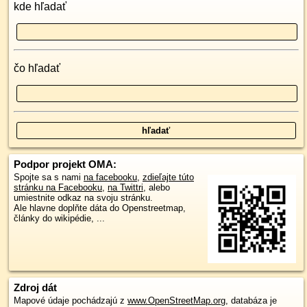
kde hľadať
čo hľadať
Podpor projekt OMA:
Spojte sa s nami
na facebooku
,
zdieľajte túto
stránku na Facebooku
,
na Twittri
, alebo
umiestnite odkaz na svoju stránku.
Ale hlavne doplňte dáta do Openstreetmap,
články do wikipédie, ...
Zdroj dát
Mapové údaje pochádzajú z
www.OpenStreetMap.org
, databáza je