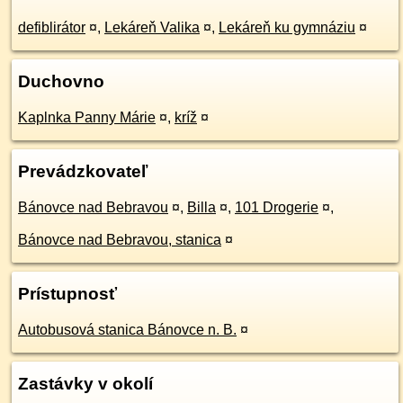
defiblirátor
¤
,
Lekáreň Valika
¤
,
Lekáreň ku gymnáziu
¤
Duchovno
Kaplnka Panny Márie
¤
,
kríž
¤
Prevádzkovateľ
Bánovce nad Bebravou
¤
,
Billa
¤
,
101 Drogerie
¤
,
Bánovce nad Bebravou, stanica
¤
Prístupnosť
Autobusová stanica Bánovce n. B.
¤
Zastávky v okolí