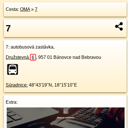
Cesta:
OMA
»
7
7
7
: autobusová zastávka,
Družstevná
6
,
957 01
Bánovce nad Bebravou
Súradnice:
48°43'19"N
,
18°15'10"E
Extra: