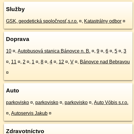
Služby
GSK, geodetická spoločnosť,s.r.o.
¤
,
Katastrálny odbor
¤
Doprava
10
¤
,
Autobusová stanica Bánovce n. B.
¤
,
9
¤
,
6
¤
,
5
¤
,
3
¤
,
11
¤
,
2
¤
,
1
¤
,
8
¤
,
4
¤
,
12
¤
,
V
¤
,
Bánovce nad Bebravou
¤
Auto
parkovisko
¤
,
parkovisko
¤
,
parkovisko
¤
,
Auto Vóbis s.r.o.
¤
,
Autoservis Jakub
¤
Zdravotníctvo