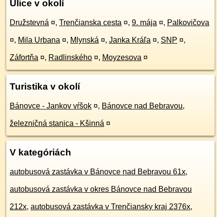
Ulice v okolí
Družstevná
¤
,
Trenčianska cesta
¤
,
9. mája
¤
,
Palkovičova
¤
,
Mila Urbana
¤
,
Mlynská
¤
,
Janka Kráľa
¤
,
SNP
¤
,
Záfortňa
¤
,
Radlinského
¤
,
Moyzesova
¤
Turistika v okolí
Bánovce - Jankov vŕšok
¤
,
Bánovce nad Bebravou,
železničná stanica - Kšinná
¤
V kategóriách
autobusová zastávka v Bánovce nad Bebravou 61x
,
autobusová zastávka v okres Bánovce nad Bebravou
212x
,
autobusová zastávka v Trenčiansky kraj 2376x
,