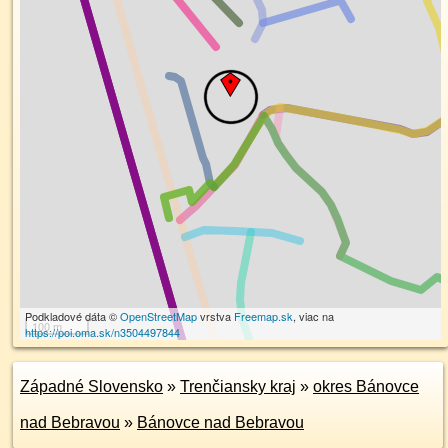
Podkladové dáta ©
OpenStreetMap
vrstva
Freemap.sk
, viac na
100 m
https://poi.oma.sk/n3504497844
Západné Slovensko
»
Trenčiansky kraj
»
okres Bánovce
nad Bebravou
»
Bánovce nad Bebravou