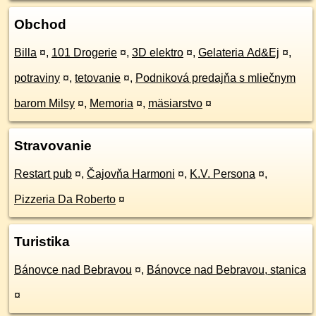
Obchod
Billa
¤
,
101 Drogerie
¤
,
3D elektro
¤
,
Gelateria Ad&Ej
¤
,
potraviny
¤
,
tetovanie
¤
,
Podniková predajňa s mliečnym
barom Milsy
¤
,
Memoria
¤
,
mäsiarstvo
¤
Stravovanie
Restart pub
¤
,
Čajovňa Harmoni
¤
,
K.V. Persona
¤
,
Pizzeria Da Roberto
¤
Turistika
Bánovce nad Bebravou
¤
,
Bánovce nad Bebravou, stanica
¤