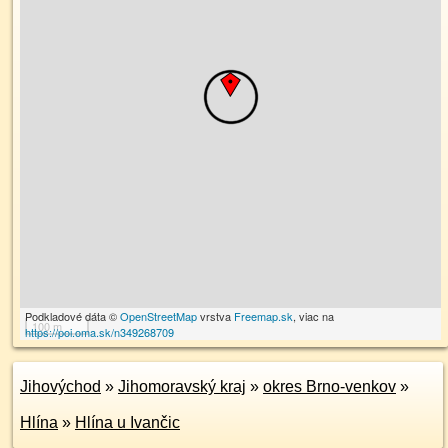
Podkladové dáta ©
OpenStreetMap
vrstva
Freemap.sk
, viac na
100 m
https://poi.oma.sk/n349268709
Jihovýchod
»
Jihomoravský kraj
»
okres Brno-venkov
»
Hlína
»
Hlína u Ivančic