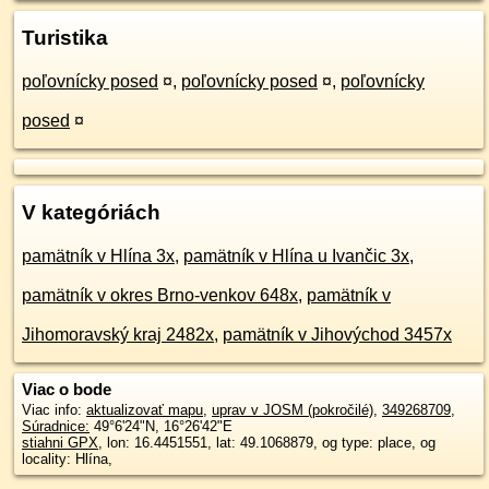
Turistika
poľovnícky posed
¤
,
poľovnícky posed
¤
,
poľovnícky
posed
¤
V kategóriách
pamätník v Hlína 3x
,
pamätník v Hlína u Ivančic 3x
,
pamätník v okres Brno-venkov 648x
,
pamätník v
Jihomoravský kraj 2482x
,
pamätník v Jihovýchod 3457x
Viac o bode
Viac info:
aktualizovať mapu
,
uprav v JOSM (pokročilé)
,
349268709
,
Súradnice:
49°6'24"N
,
16°26'42"E
stiahni GPX
, lon: 16.4451551, lat: 49.1068879, og type: place, og
locality: Hlína,