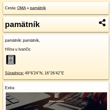
Cesta:
OMA
»
pamätník
pamätník
pamätník
: pamätník,
Hlína u Ivančic
Súradnice:
49°6'24"N
,
16°26'42"E
Extra: