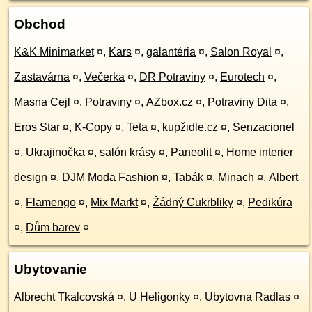
Obchod
K&K Minimarket
¤
,
Kars
¤
,
galantéria
¤
,
Salon Royal
¤
,
Zastavárna
¤
,
Večerka
¤
,
DR Potraviny
¤
,
Eurotech
¤
,
Masna Cejl
¤
,
Potraviny
¤
,
AZbox.cz
¤
,
Potraviny Dita
¤
,
Eros Star
¤
,
K-Copy
¤
,
Teta
¤
,
kupžidle.cz
¤
,
Senzacionel
¤
,
Ukrajinočka
¤
,
salón krásy
¤
,
Paneolit
¤
,
Home interier
design
¤
,
DJM Moda Fashion
¤
,
Tabák
¤
,
Minach
¤
,
Albert
¤
,
Flamengo
¤
,
Mix Markt
¤
,
Žádný Cukrbliky
¤
,
Pedikúra
¤
,
Dům barev
¤
Ubytovanie
Albrecht Tkalcovská
¤
,
U Heligonky
¤
,
Ubytovna Radlas
¤