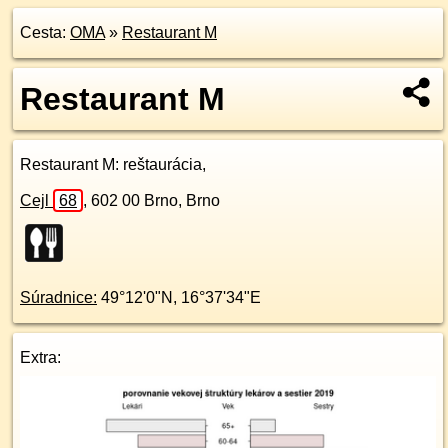
Cesta:
OMA
»
Restaurant M
Restaurant M
Restaurant M
: reštaurácia,
Cejl
68
,
602 00
Brno, Brno
Súradnice:
49°12'0"N
,
16°37'34"E
Extra: