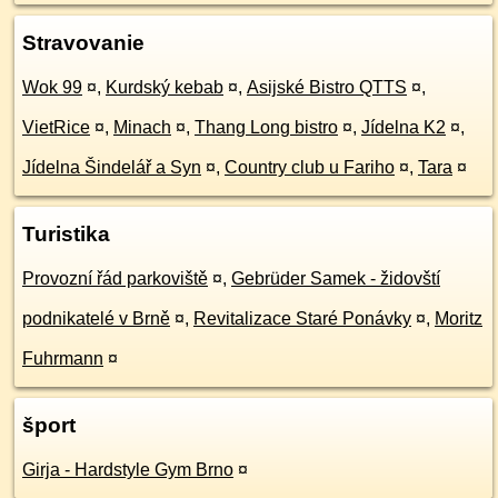
Stravovanie
Wok 99
¤
,
Kurdský kebab
¤
,
Asijské Bistro QTTS
¤
,
VietRice
¤
,
Minach
¤
,
Thang Long bistro
¤
,
Jídelna K2
¤
,
Jídelna Šindelář a Syn
¤
,
Country club u Fariho
¤
,
Tara
¤
Turistika
Provozní řád parkoviště
¤
,
Gebrüder Samek - židovští
podnikatelé v Brně
¤
,
Revitalizace Staré Ponávky
¤
,
Moritz
Fuhrmann
¤
šport
Girja - Hardstyle Gym Brno
¤