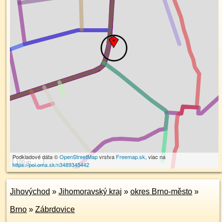
Podkladové dáta ©
OpenStreetMap
vrstva
Freemap.sk
, viac na
100 m
https://poi.oma.sk/n3489345442
Jihovýchod
»
Jihomoravský kraj
»
okres Brno-město
»
Brno
»
Zábrdovice