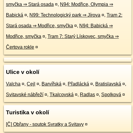
smyčka ⇒ Stará osada
¤
,
N94: Modřice, Olympia ⇒
Babická
¤
,
N99: Technologický park ⇒ Jírova
¤
,
Tram 2:
Stará osada ⇒ Modřice, smyčka
¤
,
N94: Babická ⇒
Modřice, smyčka
¤
,
Tram 7: Starý Lískovec, smyčka ⇒
Čertova rokle
¤
Ulice v okolí
Valcha
¤
,
Cejl
¤
,
Barvířská
¤
,
Přadlácká
¤
,
Bratislavská
¤
,
Svitavské nábřeží
¤
,
Tkalcovská
¤
,
Radlas
¤
,
Spolková
¤
Turistika v okolí
[Č] Obřany - soutok Svratky a Svitavy
¤