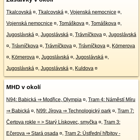
Tkalcovská
¤
,
Tkalcovská
¤
,
Vojenská nemocnice
¤
,
Vojenská nemocnice
¤
,
Tomáškova
¤
,
Tomáškova
¤
,
Jugoslávská
¤
,
Jugoslávská
¤
,
Trávníčkova
¤
,
Jugoslávská
¤
,
Trávníčkova
¤
,
Trávníčkova
¤
,
Trávníčkova
¤
,
Körnerova
¤
,
Körnerova
¤
,
Jugoslávská
¤
,
Jugoslávská
¤
,
Jugoslávská
¤
,
Jugoslávská
¤
,
Kuldova
¤
MHD v okolí
N94: Babická ⇒ Modřice, Olympia
¤
,
Tram 4: Náměstí Míru
⇒ Babická
¤
,
N99: Jírova ⇒ Technologický park
¤
,
Tram 7:
Čertova rokle = > Starý Lískovec, smyčka
¤
,
Tram 3:
Ečerova ⇒ Stará osada
¤
,
Tram 2: Ústřední hřbitov -