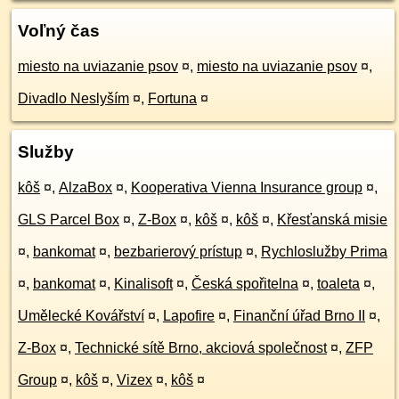
Voľný čas
miesto na uviazanie psov
¤
,
miesto na uviazanie psov
¤
,
Divadlo Neslyším
¤
,
Fortuna
¤
Služby
kôš
¤
,
AlzaBox
¤
,
Kooperativa Vienna Insurance group
¤
,
GLS Parcel Box
¤
,
Z-Box
¤
,
kôš
¤
,
kôš
¤
,
Křesťanská misie
¤
,
bankomat
¤
,
bezbarierový prístup
¤
,
Rychloslužby Prima
¤
,
bankomat
¤
,
Kinalisoft
¤
,
Česká spořitelna
¤
,
toaleta
¤
,
Umělecké Kovářství
¤
,
Lapofire
¤
,
Finanční úřad Brno II
¤
,
Z-Box
¤
,
Technické sítě Brno, akciová společnost
¤
,
ZFP
Group
¤
,
kôš
¤
,
Vizex
¤
,
kôš
¤