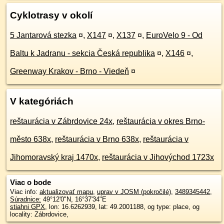
Cyklotrasy v okolí
5 Jantarová stezka
¤
,
X147
¤
,
X137
¤
,
EuroVelo 9 - Od
Baltu k Jadranu - sekcia Česká republika
¤
,
X146
¤
,
Greenway Krakov - Brno - Viedeň
¤
V kategóriách
reštaurácia v Zábrdovice 24x
,
reštaurácia v okres Brno-
město 638x
,
reštaurácia v Brno 638x
,
reštaurácia v
Jihomoravský kraj 1470x
,
reštaurácia v Jihovýchod 1723x
Viac o bode
Viac info:
aktualizovať mapu
,
uprav v JOSM (pokročilé)
,
3489345442
,
Súradnice:
49°12'0"N
,
16°37'34"E
stiahni GPX
, lon: 16.6262939, lat: 49.2001188, og type: place, og
locality: Zábrdovice,