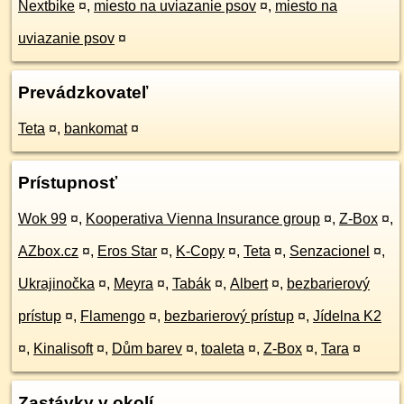
Nextbike
¤
,
miesto na uviazanie psov
¤
,
miesto na
uviazanie psov
¤
Prevádzkovateľ
Teta
¤
,
bankomat
¤
Prístupnosť
Wok 99
¤
,
Kooperativa Vienna Insurance group
¤
,
Z-Box
¤
,
AZbox.cz
¤
,
Eros Star
¤
,
K-Copy
¤
,
Teta
¤
,
Senzacionel
¤
,
Ukrajinočka
¤
,
Meyra
¤
,
Tabák
¤
,
Albert
¤
,
bezbarierový
prístup
¤
,
Flamengo
¤
,
bezbarierový prístup
¤
,
Jídelna K2
¤
,
Kinalisoft
¤
,
Dům barev
¤
,
toaleta
¤
,
Z-Box
¤
,
Tara
¤
Zastávky v okolí