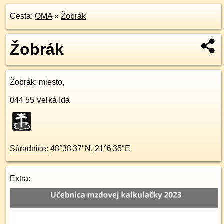
Cesta:
OMA
»
Žobrák
Žobrák
Žobrák
: miesto,
044 55
Veľká Ida
Súradnice:
48°38'37"N
,
21°6'35"E
Extra: