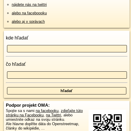
nájdete nás na twittri
alebo na faceboooku
alebo aj v správach
kde hľadať
čo hľadať
Podpor projekt OMA:
Spojte sa s nami
na facebooku
,
zdieľajte túto
stránku na Facebooku
,
na Twittri
, alebo
umiestnite odkaz na svoju stránku.
Ale hlavne doplňte dáta do Openstreetmap,
články do wikipédie, ...