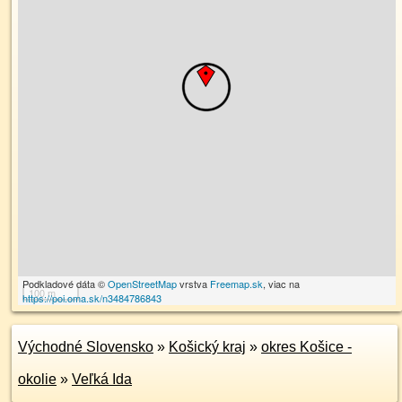
Podkladové dáta ©
OpenStreetMap
vrstva
Freemap.sk
, viac na
100 m
https://poi.oma.sk/n3484786843
Východné Slovensko
»
Košický kraj
»
okres Košice -
okolie
»
Veľká Ida