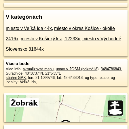
V kategóriách
miesto v Veľká Ida 44x
,
miesto v okres Košice - okolie
2416x
,
miesto v Košický kraj 12233x
,
miesto v Východné
Slovensko 31644x
Viac o bode
Viac info:
aktualizovať mapu
,
uprav v JOSM (pokročilé)
,
3484786843
,
Súradnice:
48°38'37"N
,
21°6'35"E
stiahni GPX
, lon: 21.1099746, lat: 48.6438018, og type: place, og
locality: Veľká Ida,