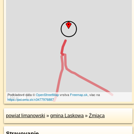
Podkladové dáta ©
OpenStreetMap
vrstva
Freemap.sk
, viac na
100 m
https://poi.oma.sk/n3477976887
powiat limanowski
»
gmina Laskowa
»
Żmiąca
Stravovanie