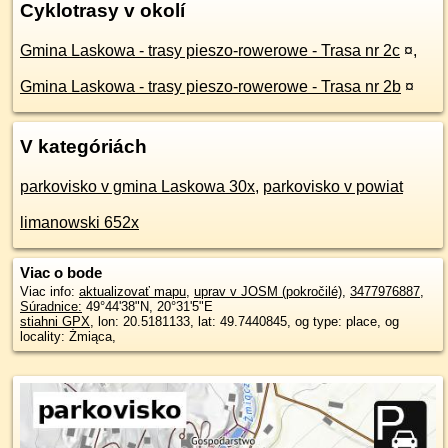
Cyklotrasy v okolí
Gmina Laskowa - trasy pieszo-rowerowe - Trasa nr 2c
¤
,
Gmina Laskowa - trasy pieszo-rowerowe - Trasa nr 2b
¤
V kategóriách
parkovisko v gmina Laskowa 30x
,
parkovisko v powiat
limanowski 652x
Viac o bode
Viac info:
aktualizovať mapu
,
uprav v JOSM (pokročilé)
,
3477976887
,
Súradnice:
49°44'38"N
,
20°31'5"E
stiahni GPX
, lon: 20.5181133, lat: 49.7440845, og type: place, og
locality: Żmiąca,