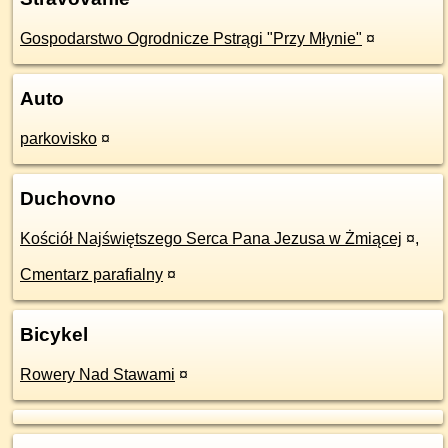
Gospodarstwo Ogrodnicze Pstrągi "Przy Młynie"
¤
Auto
parkovisko
¤
Duchovno
Kościół Najświętszego Serca Pana Jezusa w Żmiącej
¤
,
Cmentarz parafialny
¤
Bicykel
Rowery Nad Stawami
¤