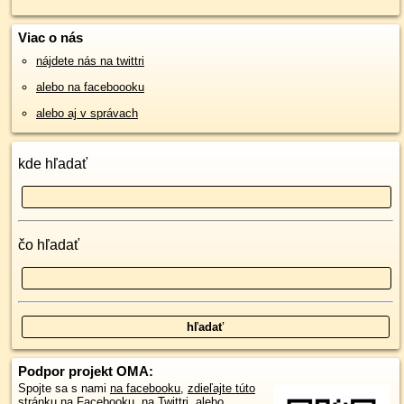
Viac o nás
nájdete nás na twittri
alebo na faceboooku
alebo aj v správach
kde hľadať
čo hľadať
Podpor projekt OMA:
Spojte sa s nami
na facebooku
,
zdieľajte túto
stránku na Facebooku
,
na Twittri
, alebo