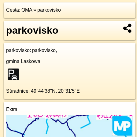
Cesta:
OMA
»
parkovisko
parkovisko
parkovisko
: parkovisko,
gmina Laskowa
Súradnice:
49°44'38"N
,
20°31'5"E
Extra: