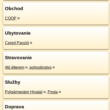
Obchod
COOP
¤
Ubytovanie
Cered Panzió
¤
Stravovanie
4tó étterem
¤
,
pohostinstvo
¤
Služby
Polgármesteri Hivatal
¤
,
Posta
¤
Doprava