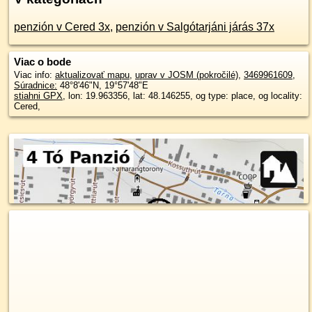
penzión v Cered 3x
,
penzión v Salgótarjáni járás 37x
Viac o bode
Viac info:
aktualizovať mapu
,
uprav v JOSM (pokročilé)
,
3469961609
,
Súradnice:
48°8'46"N
,
19°57'48"E
stiahni GPX
, lon: 19.963356, lat: 48.146255, og type: place, og locality:
Cered,