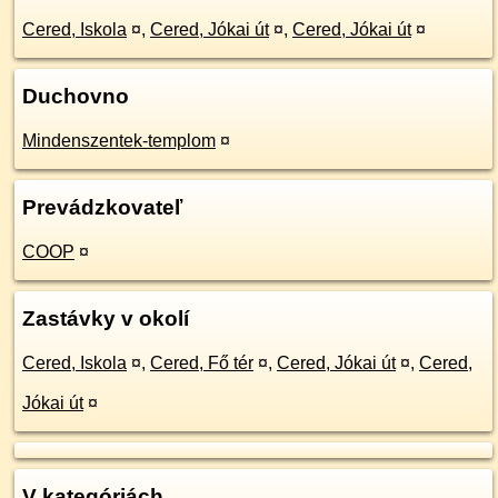
Cered, Iskola
¤
,
Cered, Jókai út
¤
,
Cered, Jókai út
¤
Duchovno
Mindenszentek-templom
¤
Prevádzkovateľ
COOP
¤
Zastávky v okolí
Cered, Iskola
¤
,
Cered, Fő tér
¤
,
Cered, Jókai út
¤
,
Cered,
Jókai út
¤
V kategóriách