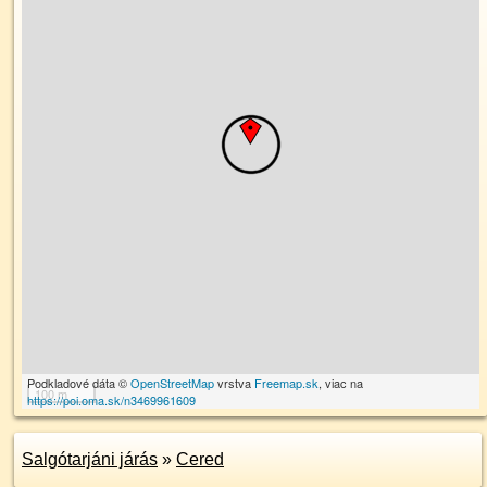
Podkladové dáta ©
OpenStreetMap
vrstva
Freemap.sk
, viac na
100 m
https://poi.oma.sk/n3469961609
Salgótarjáni járás
»
Cered