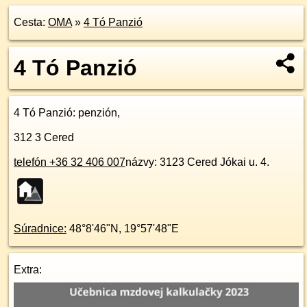
Cesta:
OMA
»
4 Tó Panzió
4 Tó Panzió
4 Tó Panzió
: penzión,
312 3
Cered
telefón +36 32 406 007
názvy: 3123 Cered Jókai u. 4.
Súradnice:
48°8'46"N
,
19°57'48"E
Extra: