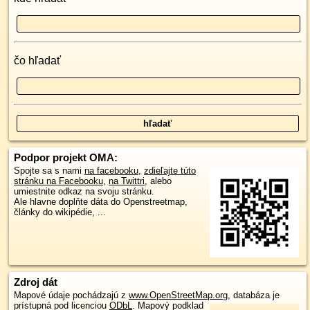
čo hľadať
Podpor projekt OMA:
Spojte sa s nami
na facebooku
,
zdieľajte túto
stránku na Facebooku
,
na Twittri
, alebo
umiestnite odkaz na svoju stránku.
Ale hlavne doplňte dáta do Openstreetmap,
články do wikipédie, ...
Zdroj dát
Mapové údaje pochádzajú z
www.OpenStreetMap.org
, databáza je
prístupná pod licenciou
ODbL
.
Mapový podklad