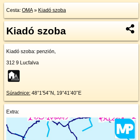
Cesta:
OMA
»
Kiadó szoba
Kiadó szoba
Kiadó szoba
: penzión,
312 9
Lucfalva
Súradnice:
48°1'54"N
,
19°41'40"E
Extra: