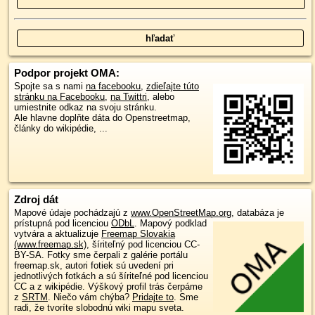
Podpor projekt OMA:
Spojte sa s nami
na facebooku
,
zdieľajte túto
stránku na Facebooku
,
na Twittri
, alebo
umiestnite odkaz na svoju stránku.
Ale hlavne doplňte dáta do Openstreetmap,
články do wikipédie, ...
Zdroj dát
Mapové údaje pochádzajú z
www.OpenStreetMap.org
, databáza je
prístupná pod licenciou
ODbL
.
Mapový podklad
vytvára a aktualizuje
Freemap Slovakia
(www.freemap.sk)
, šíriteľný pod licenciou CC-
BY-SA. Fotky sme čerpali z galérie portálu
freemap.sk, autori fotiek sú uvedení pri
jednotlivých fotkách a sú šíriteľné pod licenciou
CC a z wikipédie. Výškový profil trás čerpáme
z
SRTM
. Niečo vám chýba?
Pridajte to
. Sme
radi, že tvoríte slobodnú wiki mapu sveta.