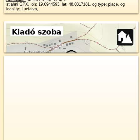
stiahni GPX
, lon: 19.6944593, lat: 48.0317181, og type: place, og
locality: Lucfalva,