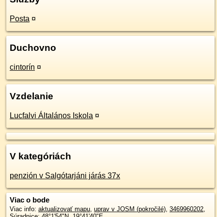
Posta
¤
Duchovno
cintorín
¤
Vzdelanie
Lucfalvi Általános Iskola
¤
V kategóriách
penzión v Salgótarjáni járás 37x
Viac o bode
Viac info:
aktualizovať mapu
,
uprav v JOSM (pokročilé)
,
3469960202
,
Súradnice:
48°1'54"N
,
19°41'40"E