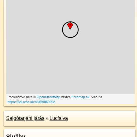
Podkladové dáta ©
OpenStreetMap
vrstva
Freemap.sk
, viac na
100 m
https://poi.oma.sk/n3469960202
Salgótarjáni járás
»
Lucfalva
Služby