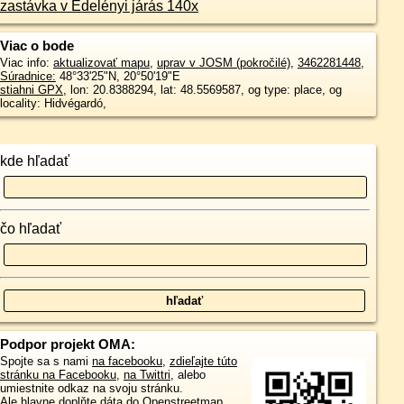
zastávka v Edelényi járás 140x
Viac o bode
Viac info:
aktualizovať mapu
,
uprav v JOSM (pokročilé)
,
3462281448
,
Súradnice:
48°33'25"N
,
20°50'19"E
stiahni GPX
, lon: 20.8388294, lat: 48.5569587, og type: place, og
locality: Hidvégardó,
kde hľadať
čo hľadať
Podpor projekt OMA:
Spojte sa s nami
na facebooku
,
zdieľajte túto
stránku na Facebooku
,
na Twittri
, alebo
umiestnite odkaz na svoju stránku.
Ale hlavne doplňte dáta do Openstreetmap,