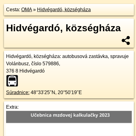
Cesta:
OMA
»
Hidvégardó, községháza
Hidvégardó, községháza
Hidvégardó, községháza
: autobusová zastávka, spravuje
Volánbusz, číslo 579886,
376 8
Hidvégardó
Súradnice:
48°33'25"N
,
20°50'19"E
Extra: