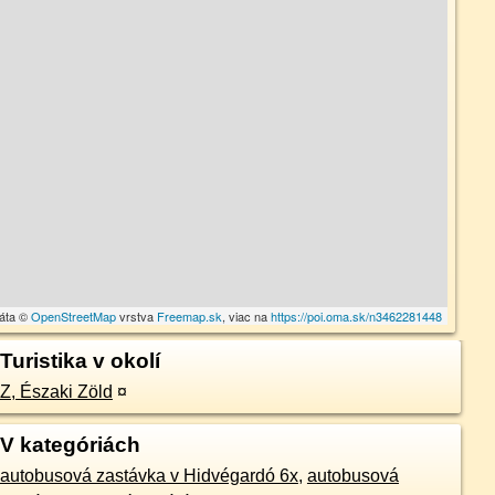
dáta ©
OpenStreetMap
vrstva
Freemap.sk
, viac na
https://poi.oma.sk/n3462281448
Turistika v okolí
Z, Északi Zöld
¤
V kategóriách
autobusová zastávka v Hidvégardó 6x
,
autobusová