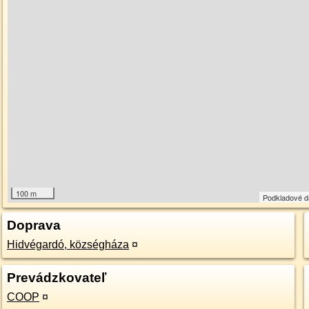
100 m
Podkladové 
Doprava
Hidvégardó, községháza
¤
Prevádzkovateľ
COOP
¤