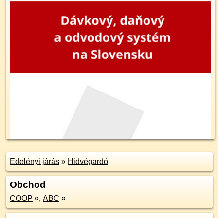
Edelényi járás
»
Hidvégardó
Obchod
COOP
¤
,
ABC
¤