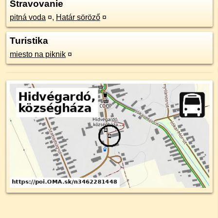
Stravovanie
pitná voda
¤
,
Határ söröző
¤
Turistika
miesto na piknik
¤