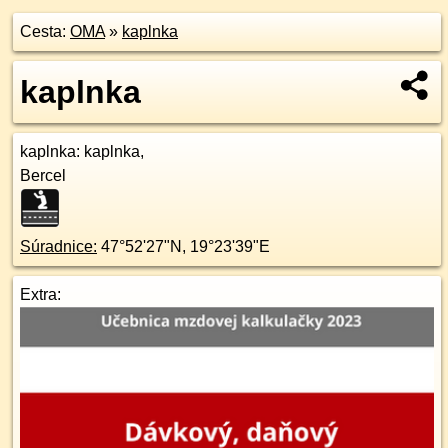
Cesta:
OMA
»
kaplnka
kaplnka
kaplnka
: kaplnka,
Bercel
Súradnice:
47°52'27"N
,
19°23'39"E
Extra: