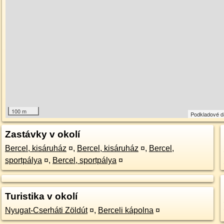
100 m
Podkladové 
Zastávky v okolí
Bercel, kisáruház
¤
,
Bercel, kisáruház
¤
,
Bercel,
sportpálya
¤
,
Bercel, sportpálya
¤
Turistika v okolí
Nyugat-Cserháti Zöldút
¤
,
Berceli kápolna
¤