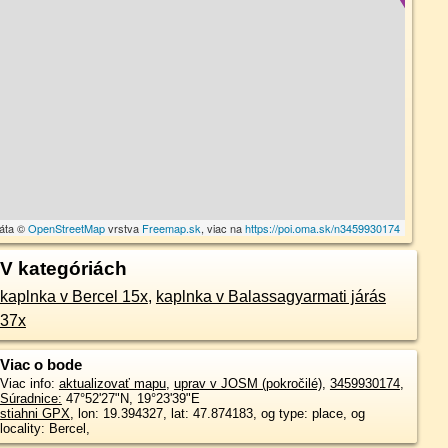
dáta ©
OpenStreetMap
vrstva
Freemap.sk
, viac na
https://poi.oma.sk/n3459930174
V kategóriách
kaplnka v Bercel 15x
,
kaplnka v Balassagyarmati járás
37x
Viac o bode
Viac info:
aktualizovať mapu
,
uprav v JOSM (pokročilé)
,
3459930174
,
Súradnice:
47°52'27"N
,
19°23'39"E
stiahni GPX
, lon: 19.394327, lat: 47.874183, og type: place, og
locality: Bercel,