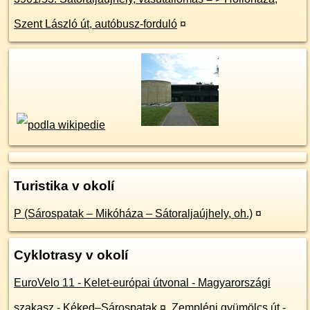
Szent László út, autóbusz-forduló
¤
Turistika v okolí
P (Sárospatak – Mikóháza – Sátoraljaújhely, oh.)
¤
Cyklotrasy v okolí
EuroVelo 11 - Kelet-európai útvonal - Magyarországi
szakasz - Kéked–Sárospatak
¤
,
Zempléni gyümölcs út -