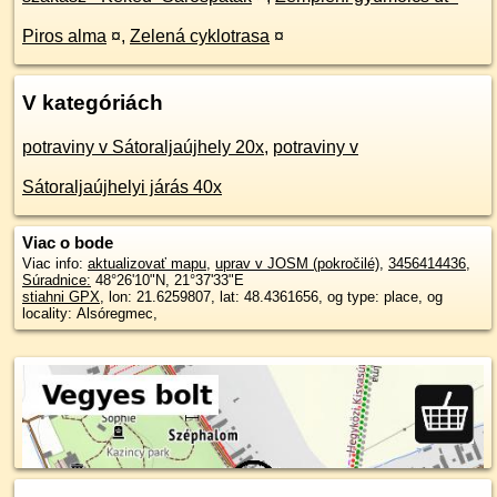
Piros alma
¤
,
Zelená cyklotrasa
¤
V kategóriách
potraviny v Sátoraljaújhely 20x
,
potraviny v
Sátoraljaújhelyi járás 40x
Viac o bode
Viac info:
aktualizovať mapu
,
uprav v JOSM (pokročilé)
,
3456414436
,
Súradnice:
48°26'10"N
,
21°37'33"E
stiahni GPX
, lon: 21.6259807, lat: 48.4361656, og type: place, og
locality: Alsóregmec,