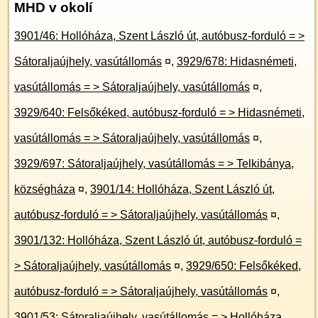
MHD v okolí
3901/46: Hollóháza, Szent László út, autóbusz-forduló = >
Sátoraljaújhely, vasútállomás
¤
,
3929/678: Hidasnémeti,
vasútállomás = > Sátoraljaújhely, vasútállomás
¤
,
3929/640: Felsőkéked, autóbusz-forduló = > Hidasnémeti,
vasútállomás = > Sátoraljaújhely, vasútállomás
¤
,
3929/697: Sátoraljaújhely, vasútállomás = > Telkibánya,
községháza
¤
,
3901/14: Hollóháza, Szent László út,
autóbusz-forduló = > Sátoraljaújhely, vasútállomás
¤
,
3901/132: Hollóháza, Szent László út, autóbusz-forduló =
> Sátoraljaújhely, vasútállomás
¤
,
3929/650: Felsőkéked,
autóbusz-forduló = > Sátoraljaújhely, vasútállomás
¤
,
3901/53: Sátoraljaújhely, vasútállomás = > Hollóháza,