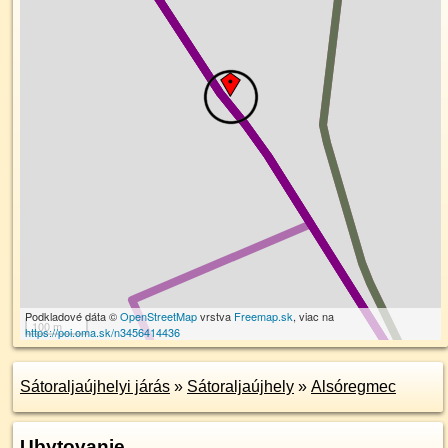
Podkladové dáta ©
OpenStreetMap
vrstva
Freemap.sk
, viac na
100 m
https://poi.oma.sk/n3456414436
Sátoraljaújhelyi járás
»
Sátoraljaújhely
»
Alsóregmec
Ubytovanie