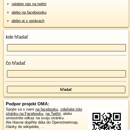
nájdete nás na twittri
alebo na faceboooku
alebo aj v správach
kde hľadať
čo hľadať
Podpor projekt OMA:
Spojte sa s nami
na facebooku
,
zdieľajte túto
stránku na Facebooku
,
na Twittri
, alebo
umiestnite odkaz na svoju stránku.
Ale hlavne doplňte dáta do Openstreetmap,
články do wikipédie, ...