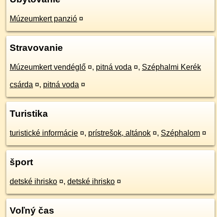
Múzeumkert panzió
¤
Stravovanie
Múzeumkert vendéglő
¤
,
pitná voda
¤
,
Széphalmi Kerék
csárda
¤
,
pitná voda
¤
Turistika
turistické informácie
¤
,
prístrešok, altánok
¤
,
Széphalom
¤
šport
detské ihrisko
¤
,
detské ihrisko
¤
Voľný čas