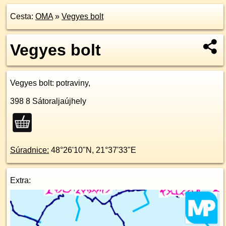
Cesta:
OMA
»
Vegyes bolt
Vegyes bolt
Vegyes bolt
: potraviny,
398 8
Sátoraljaújhely
Súradnice:
48°26'10"N
,
21°37'33"E
Extra: