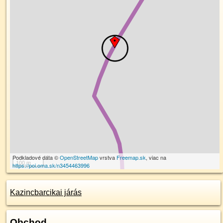
Podkladové dáta ©
OpenStreetMap
vrstva
Freemap.sk
, viac na
100 m
https://poi.oma.sk/n3454463996
Kazincbarcikai járás
Obchod