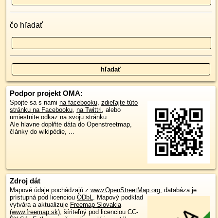
čo hľadať
Podpor projekt OMA:
Spojte sa s nami
na facebooku
,
zdieľajte túto
stránku na Facebooku
,
na Twittri
, alebo
umiestnite odkaz na svoju stránku.
Ale hlavne doplňte dáta do Openstreetmap,
články do wikipédie, ...
Zdroj dát
Mapové údaje pochádzajú z
www.OpenStreetMap.org
, databáza je
prístupná pod licenciou
ODbL
.
Mapový podklad
vytvára a aktualizuje
Freemap Slovakia
(www.freemap.sk)
, šíriteľný pod licenciou CC-