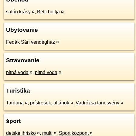
salón krásy
¤
,
Betti boltja
¤
Ubytovanie
Fedák Sári vendégház
¤
Stravovanie
pitná voda
¤
,
pitná voda
¤
Turistika
Tardona
¤
,
prístrešok, altánok
¤
,
Vadrózsa tanösvény
¤
šport
detské ihrisko
¤
,
multi
¤
,
Sport központ
¤