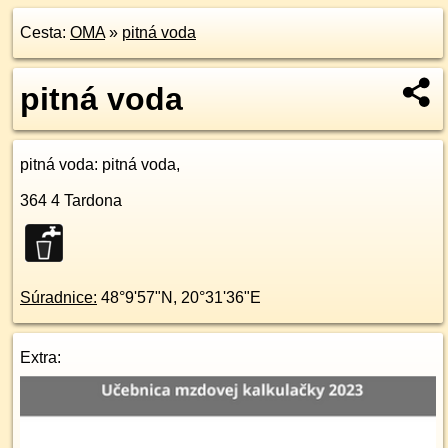
Cesta:
OMA
»
pitná voda
pitná voda
pitná voda
: pitná voda,
364 4
Tardona
Súradnice:
48°9'57"N
,
20°31'36"E
Extra: