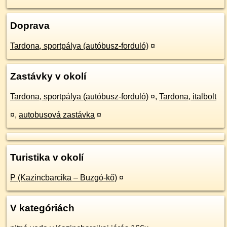
Doprava
Tardona, sportpálya (autóbusz-forduló)
¤
Zastávky v okolí
Tardona, sportpálya (autóbusz-forduló)
¤
,
Tardona, italbolt
¤
,
autobusová zastávka
¤
Turistika v okolí
P (Kazincbarcika – Buzgó-kő)
¤
V kategóriách