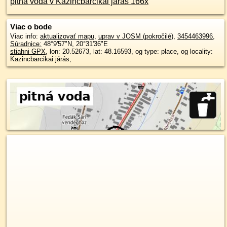
pitná voda v Kazincbarcikai járás 166x
Viac o bode
Viac info:
aktualizovať mapu
,
uprav v JOSM (pokročilé)
,
3454463996
,
Súradnice:
48°9'57"N
,
20°31'36"E
stiahni GPX
, lon: 20.52673, lat: 48.16593, og type: place, og locality:
Kazincbarcikai járás,