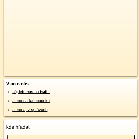
Viac o nás
nájdete nás na twittri
alebo na faceboooku
alebo aj v správach
kde hľadať