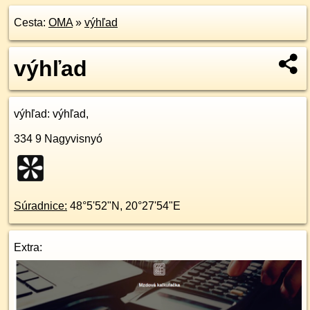
Cesta:
OMA
»
výhľad
výhľad
výhľad
: výhľad,
334 9
Nagyvisnyó
Súradnice:
48°5'52"N
,
20°27'54"E
Extra: