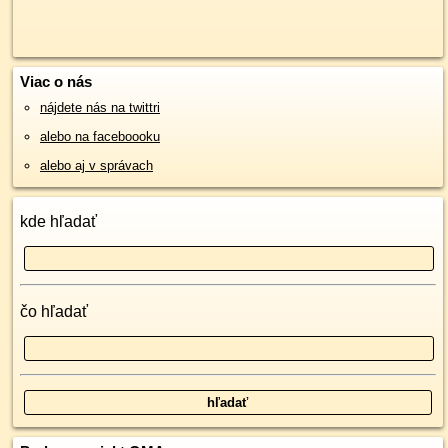
Viac o nás
nájdete nás na twittri
alebo na faceboooku
alebo aj v správach
kde hľadať
čo hľadať