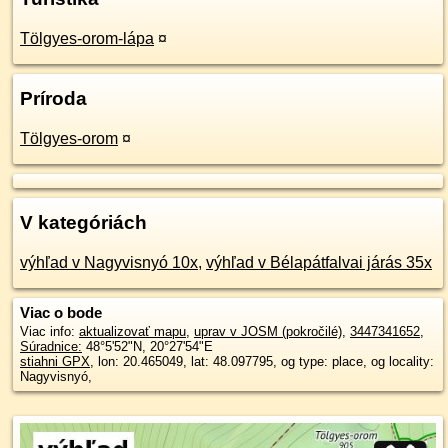
Tölgyes-orom-lápa
¤
Príroda
Tölgyes-orom
¤
V kategóriách
výhľad v Nagyvisnyó 10x
,
výhľad v Bélapátfalvai járás 35x
Viac o bode
Viac info:
aktualizovať mapu
,
uprav v JOSM (pokročilé)
,
3447341652
,
Súradnice:
48°5'52"N
,
20°27'54"E
stiahni GPX
, lon: 20.465049, lat: 48.097795, og type: place, og locality:
Nagyvisnyó,