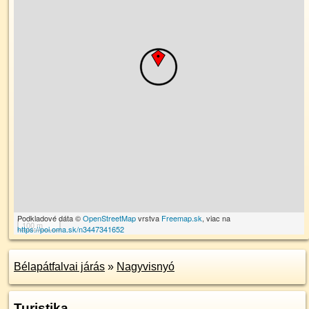
Podkladové dáta ©
OpenStreetMap
vrstva
Freemap.sk
, viac na
100 m
https://poi.oma.sk/n3447341652
Bélapátfalvai járás
»
Nagyvisnyó
Turistika