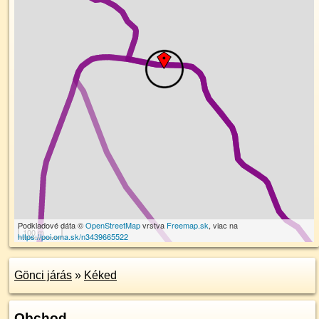
Podkladové dáta ©
OpenStreetMap
vrstva
Freemap.sk
, viac na
100 m
https://poi.oma.sk/n3439665522
Gönci járás
»
Kéked
Obchod