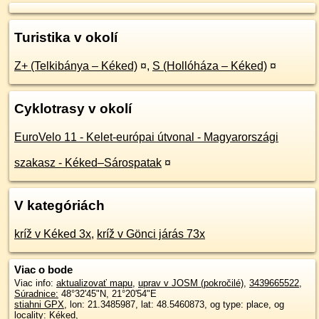
Turistika v okolí
Z+ (Telkibánya – Kéked)
¤
,
S (Hollóháza – Kéked)
¤
Cyklotrasy v okolí
EuroVelo 11 - Kelet-európai útvonal - Magyarországi
szakasz - Kéked–Sárospatak
¤
V kategóriách
kríž v Kéked 3x
,
kríž v Gönci járás 73x
Viac o bode
Viac info:
aktualizovať mapu
,
uprav v JOSM (pokročilé)
,
3439665522
,
Súradnice:
48°32'45"N
,
21°20'54"E
stiahni GPX
, lon: 21.3485987, lat: 48.5460873, og type: place, og
locality: Kéked,