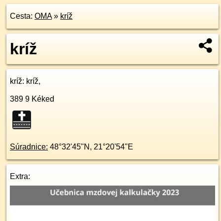
Cesta:
OMA
»
kríž
kríž
kríž
: kríž,
389 9
Kéked
Súradnice:
48°32'45"N
,
21°20'54"E
Extra: