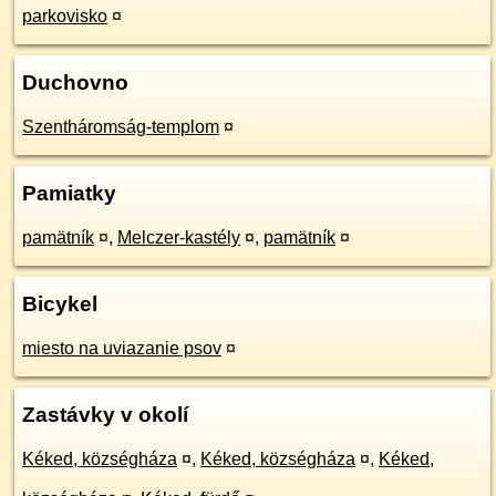
parkovisko
¤
Duchovno
Szentháromság-templom
¤
Pamiatky
pamätník
¤
,
Melczer-kastély
¤
,
pamätník
¤
Bicykel
miesto na uviazanie psov
¤
Zastávky v okolí
Kéked, községháza
¤
,
Kéked, községháza
¤
,
Kéked,