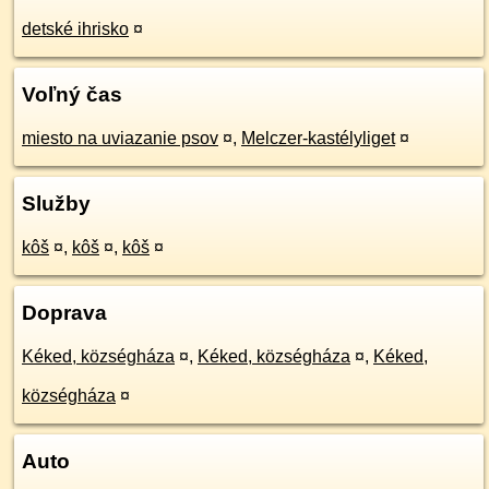
detské ihrisko
¤
Voľný čas
miesto na uviazanie psov
¤
,
Melczer-kastélyliget
¤
Služby
kôš
¤
,
kôš
¤
,
kôš
¤
Doprava
Kéked, községháza
¤
,
Kéked, községháza
¤
,
Kéked,
községháza
¤
Auto