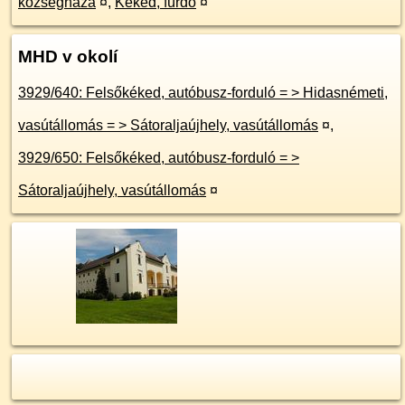
községháza
¤
,
Kéked, fürdő
¤
MHD v okolí
3929/640: Felsőkéked, autóbusz-forduló = > Hidasnémeti,
vasútállomás = > Sátoraljaújhely, vasútállomás
¤
,
3929/650: Felsőkéked, autóbusz-forduló = >
Sátoraljaújhely, vasútállomás
¤