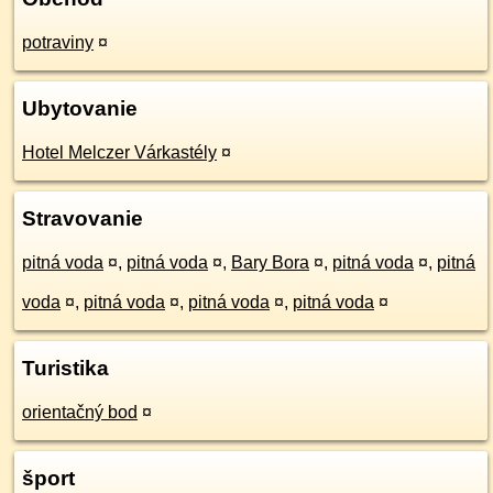
potraviny
¤
Ubytovanie
Hotel Melczer Várkastély
¤
Stravovanie
pitná voda
¤
,
pitná voda
¤
,
Bary Bora
¤
,
pitná voda
¤
,
pitná
voda
¤
,
pitná voda
¤
,
pitná voda
¤
,
pitná voda
¤
Turistika
orientačný bod
¤
šport