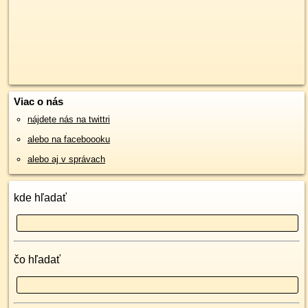
Viac o nás
nájdete nás na twittri
alebo na faceboooku
alebo aj v správach
kde hľadať
čo hľadať