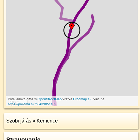
Podkladové dáta ©
OpenStreetMap
vrstva
Freemap.sk
, viac na
100 m
https://poi.oma.sk/n3439051162
Szobi járás
»
Kemence
Stravovanie