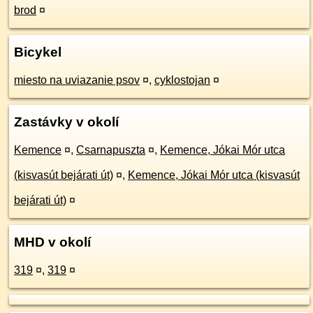
brod
¤
Bicykel
miesto na uviazanie psov
¤
,
cyklostojan
¤
Zastávky v okolí
Kemence
¤
,
Csarnapuszta
¤
,
Kemence, Jókai Mór utca
(kisvasút bejárati út)
¤
,
Kemence, Jókai Mór utca (kisvasút
bejárati út)
¤
MHD v okolí
319
¤
,
319
¤