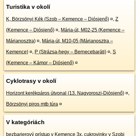
Turistika v okolí
K, Börzsönyi Kék (Szob – Kemence – Diósjenő)
¤
,
Z
(Kemence – Diósjenő)
¤
,
Mária-út, M02-25 (Kemence –
Márianosztra)
¤
,
Mária-út, M10-05 (Márianosztra –
Kemence)
¤
,
P (Strázsa-hegy – Bernecebaráti)
¤
,
S
(Kemence – Kámor – Diósjenő)
¤
Cyklotrasy v okolí
Horizont kerékpáros útvonal (13. Nagyoroszi-Diósjenő)
¤
,
Börzsönyi piros mtb túra
¤
V kategóriách
bezbarierový prístup v Kemence 3x
,
cukrovinky v Szobi