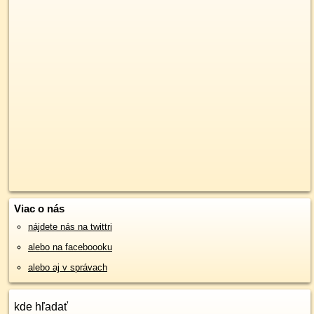
Viac o nás
nájdete nás na twittri
alebo na faceboooku
alebo aj v správach
kde hľadať