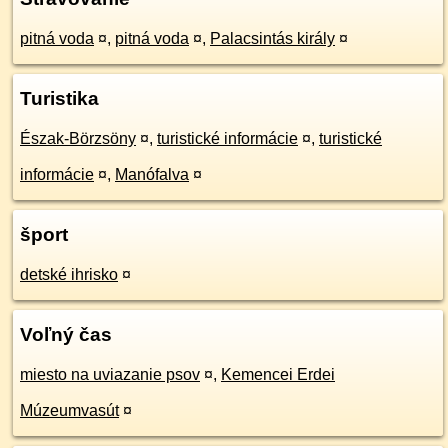
pitná voda
¤
,
pitná voda
¤
,
Palacsintás király
¤
Turistika
Észak-Börzsöny
¤
,
turistické informácie
¤
,
turistické
informácie
¤
,
Manófalva
¤
šport
detské ihrisko
¤
Voľný čas
miesto na uviazanie psov
¤
,
Kemencei Erdei
Múzeumvasút
¤