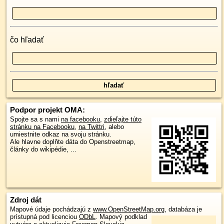
čo hľadať
Podpor projekt OMA:
Spojte sa s nami
na facebooku
,
zdieľajte túto
stránku na Facebooku
,
na Twittri
, alebo
umiestnite odkaz na svoju stránku.
Ale hlavne doplňte dáta do Openstreetmap,
články do wikipédie, ...
Zdroj dát
Mapové údaje pochádzajú z
www.OpenStreetMap.org
, databáza je
prístupná pod licenciou
ODbL
.
Mapový podklad