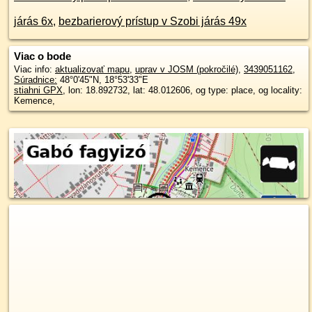
járás 6x
,
bezbarierový prístup v Szobi járás 49x
Viac o bode
Viac info:
aktualizovať mapu
,
uprav v JOSM (pokročilé)
,
3439051162
,
Súradnice:
48°0'45"N
,
18°53'33"E
stiahni GPX
, lon: 18.892732, lat: 48.012606, og type: place, og locality:
Kemence,