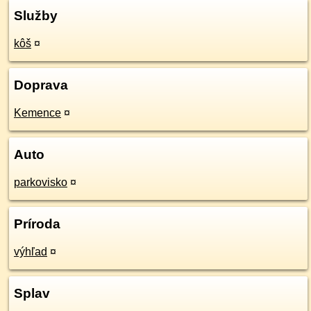
Služby
kôš
¤
Doprava
Kemence
¤
Auto
parkovisko
¤
Príroda
výhľad
¤
Splav