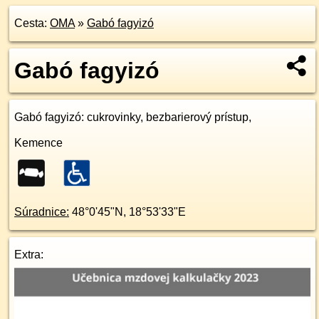
Cesta:
OMA
»
Gabó fagyizó
Gabó fagyizó
Gabó fagyizó
: cukrovinky, bezbarierový prístup,
Kemence
Súradnice:
48°0'45"N
,
18°53'33"E
Extra: