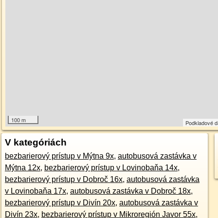
100 m
Podkladové 
V kategóriách
bezbarierový prístup v Mýtna 9x
,
autobusová zastávka v
Mýtna 12x
,
bezbarierový prístup v Lovinobaňa 14x
,
bezbarierový prístup v Dobroč 16x
,
autobusová zastávka
v Lovinobaňa 17x
,
autobusová zastávka v Dobroč 18x
,
bezbarierový prístup v Divín 20x
,
autobusová zastávka v
Divín 23x
,
bezbarierový prístup v Mikroregión Javor 55x
,