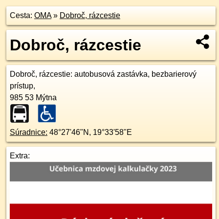
Cesta:
OMA
»
Dobroč, rázcestie
Dobroč, rázcestie
Dobroč, rázcestie
: autobusová zastávka, bezbarierový
prístup,
985 53
Mýtna
Súradnice:
48°27'46"N
,
19°33'58"E
Extra: