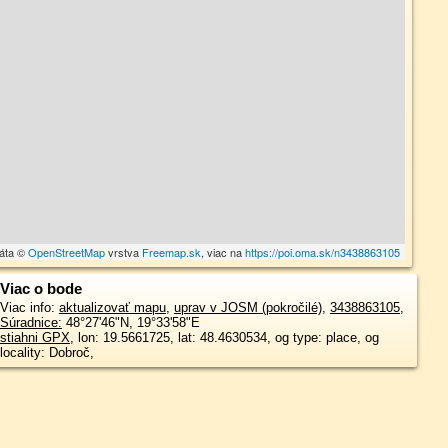
dáta ©
OpenStreetMap
vrstva
Freemap.sk
, viac na
https://poi.oma.sk/n3438863105
Viac o bode
Viac info:
aktualizovať mapu
,
uprav v JOSM (pokročilé)
,
3438863105
,
Súradnice:
48°27'46"N
,
19°33'58"E
stiahni GPX
, lon: 19.5661725, lat: 48.4630534, og type: place, og
locality: Dobroč,