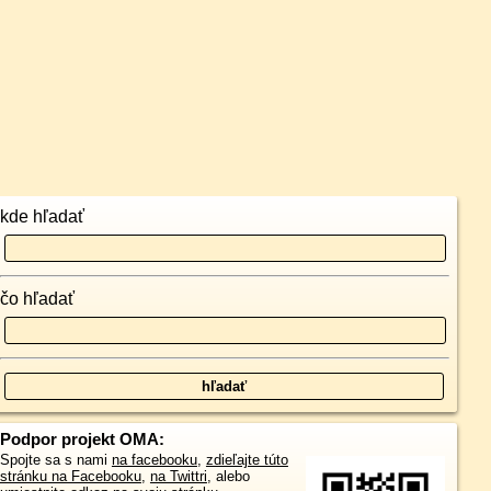
kde hľadať
čo hľadať
Podpor projekt OMA:
Spojte sa s nami
na facebooku
,
zdieľajte túto
stránku na Facebooku
,
na Twittri
, alebo