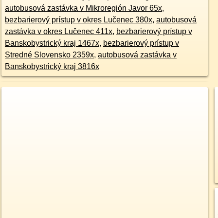
autobusová zastávka v Mikroregión Javor 65x
,
bezbarierový prístup v okres Lučenec 380x
,
autobusová
zastávka v okres Lučenec 411x
,
bezbarierový prístup v
Banskobystrický kraj 1467x
,
bezbarierový prístup v
Stredné Slovensko 2359x
,
autobusová zastávka v
Banskobystrický kraj 3816x