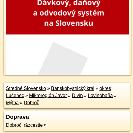
Stredné Slovensko
»
Banskobystrický kraj
»
okres
Lučenec
»
Mikroregión Javor
»
Divín
»
Lovinobaňa
»
Mýtna
»
Dobroč
Doprava
Dobroč, rázcestie
¤