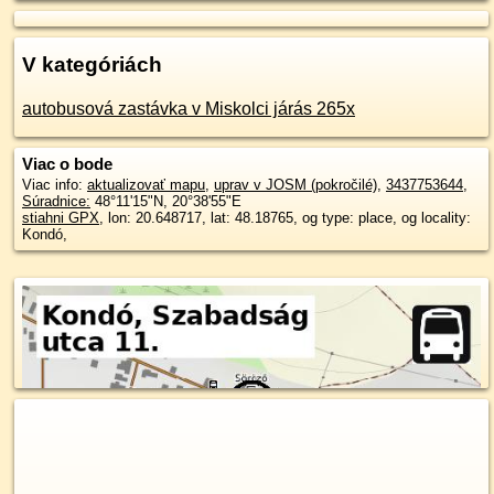
V kategóriách
autobusová zastávka v Miskolci járás 265x
Viac o bode
Viac info:
aktualizovať mapu
,
uprav v JOSM (pokročilé)
,
3437753644
,
Súradnice:
48°11'15"N
,
20°38'55"E
stiahni GPX
, lon: 20.648717, lat: 48.18765, og type: place, og locality:
Kondó,