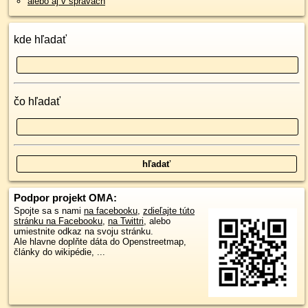
alebo aj v správach
kde hľadať
čo hľadať
Podpor projekt OMA:
Spojte sa s nami
na facebooku
,
zdieľajte túto
stránku na Facebooku
,
na Twittri
, alebo
umiestnite odkaz na svoju stránku.
Ale hlavne doplňte dáta do Openstreetmap,
články do wikipédie, ...