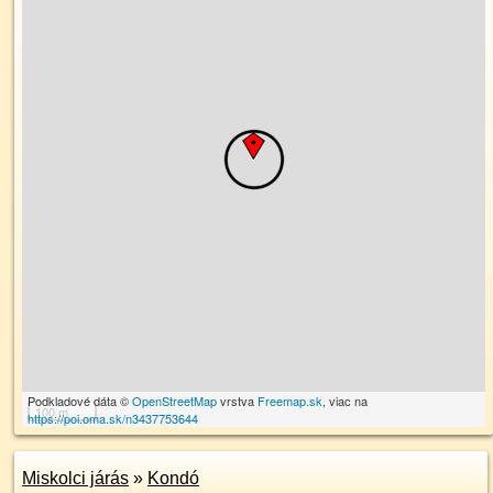
Podkladové dáta ©
OpenStreetMap
vrstva
Freemap.sk
, viac na
100 m
https://poi.oma.sk/n3437753644
Miskolci járás
»
Kondó