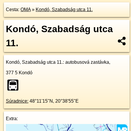
Cesta:
OMA
»
Kondó, Szabadság utca 11.
Kondó, Szabadság utca
11.
Kondó, Szabadság utca 11.
: autobusová zastávka,
377 5
Kondó
Súradnice:
48°11'15"N
,
20°38'55"E
Extra: