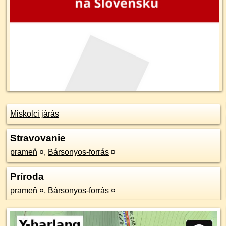
Miskolci járás
Stravovanie
prameň
¤
,
Bársonyos-forrás
¤
Príroda
prameň
¤
,
Bársonyos-forrás
¤