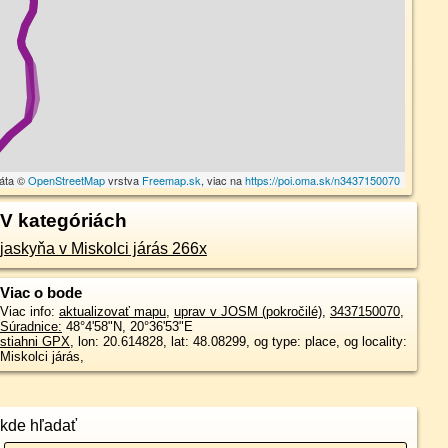
dáta ©
OpenStreetMap
vrstva
Freemap.sk
, viac na
https://poi.oma.sk/n3437150070
V kategóriách
jaskyňa v Miskolci járás 266x
Viac o bode
Viac info:
aktualizovať mapu
,
uprav v JOSM (pokročilé)
,
3437150070
,
Súradnice:
48°4'58"N
,
20°36'53"E
stiahni GPX
, lon: 20.614828, lat: 48.08299, og type: place, og locality:
Miskolci járás,
kde hľadať