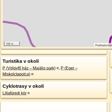
100 m
Podkladové 
Turistika v okolí
P (Völgyfő ház – Majális park)
¤
,
P (Eger –
Miskolctapolca)
¤
Cyklotrasy v okolí
Lillafüredi kör
¤