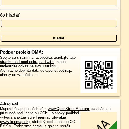
čo hľadať
Podpor projekt OMA:
Spojte sa s nami
na facebooku
,
zdieľajte túto
stránku na Facebooku
,
na Twittri
, alebo
umiestnite odkaz na svoju stránku.
Ale hlavne doplňte dáta do Openstreetmap,
články do wikipédie, ...
Zdroj dát
Mapové údaje pochádzajú z
www.OpenStreetMap.org
, databáza je
prístupná pod licenciou
ODbL
.
Mapový podklad
vytvára a aktualizuje
Freemap Slovakia
(www.freemap.sk)
, šíriteľný pod licenciou CC-
BY-SA. Fotky sme čerpali z galérie portálu