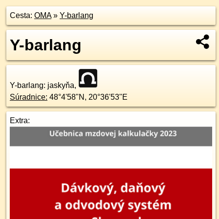
Cesta:
OMA
»
Y-barlang
Y-barlang
Y-barlang
: jaskyňa,
Súradnice:
48°4'58"N
,
20°36'53"E
Extra: