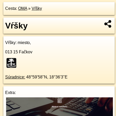
Cesta:
OMA
»
Vŕšky
Vŕšky
Vŕšky
: miesto,
013 15
Fačkov
Súradnice:
48°59'58"N
,
18°36'3"E
Extra: