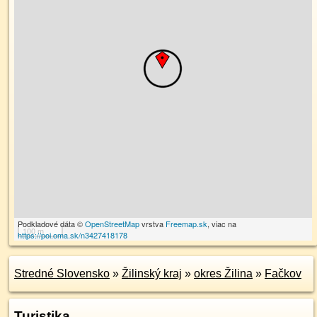
Podkladové dáta ©
OpenStreetMap
vrstva
Freemap.sk
, viac na
100 m
https://poi.oma.sk/n3427418178
Stredné Slovensko
»
Žilinský kraj
»
okres Žilina
»
Fačkov
Turistika