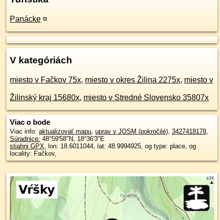
Panácke
¤
V kategóriách
miesto v Fačkov 75x
,
miesto v okres Žilina 2275x
,
miesto v
Žilinský kraj 15680x
,
miesto v Stredné Slovensko 35807x
Viac o bode
Viac info:
aktualizovať mapu
,
uprav v JOSM (pokročilé)
,
3427418178
,
Súradnice:
48°59'58"N
,
18°36'3"E
stiahni GPX
, lon: 18.6011044, lat: 48.9994925, og type: place, og
locality: Fačkov,