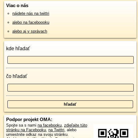
Viac o nás
nájdete nás na twittri
alebo na faceboooku
alebo aj v správach
kde hľadať
čo hľadať
Podpor projekt OMA:
Spojte sa s nami
na facebooku
,
zdieľajte túto
stránku na Facebooku
,
na Twittri
, alebo
umiestnite odkaz na svoju stránku.