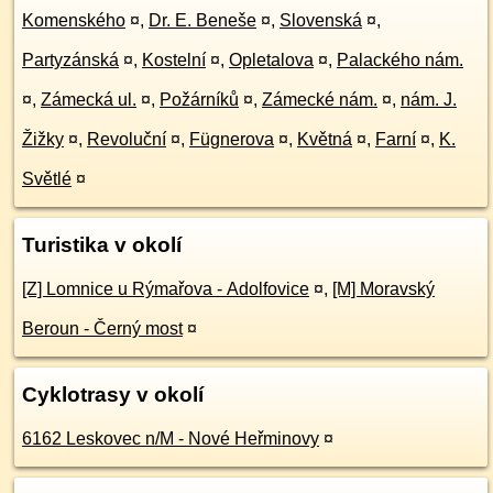
Komenského
¤
,
Dr. E. Beneše
¤
,
Slovenská
¤
,
Partyzánská
¤
,
Kostelní
¤
,
Opletalova
¤
,
Palackého nám.
¤
,
Zámecká ul.
¤
,
Požárníků
¤
,
Zámecké nám.
¤
,
nám. J.
Žižky
¤
,
Revoluční
¤
,
Fügnerova
¤
,
Květná
¤
,
Farní
¤
,
K.
Světlé
¤
Turistika v okolí
[Z] Lomnice u Rýmařova - Adolfovice
¤
,
[M] Moravský
Beroun - Černý most
¤
Cyklotrasy v okolí
6162 Leskovec n/M - Nové Heřminovy
¤