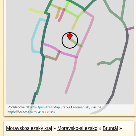
Podkladové dáta ©
OpenStreetMap
vrstva
Freemap.sk
, viac na
100 m
https://poi.oma.sk/n3418008123
Moravskoslezský kraj
»
Moravsko-sliezsko
»
Bruntál
»