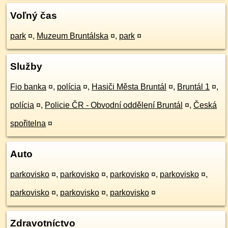
Voľný čas
park
¤
,
Muzeum Bruntálska
¤
,
park
¤
Služby
Fio banka
¤
,
polícia
¤
,
Hasiči Města Bruntál
¤
,
Bruntál 1
¤
,
polícia
¤
,
Policie ČR - Obvodní oddělení Bruntál
¤
,
Česká
spořitelna
¤
Auto
parkovisko
¤
,
parkovisko
¤
,
parkovisko
¤
,
parkovisko
¤
,
parkovisko
¤
,
parkovisko
¤
,
parkovisko
¤
Zdravotníctvo