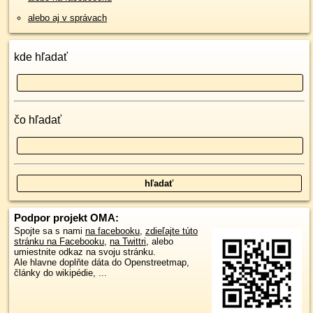
alebo aj v správach
kde hľadať
čo hľadať
Podpor projekt OMA:
Spojte sa s nami
na facebooku
,
zdieľajte túto
stránku na Facebooku
,
na Twittri
, alebo
umiestnite odkaz na svoju stránku.
Ale hlavne doplňte dáta do Openstreetmap,
články do wikipédie, ...