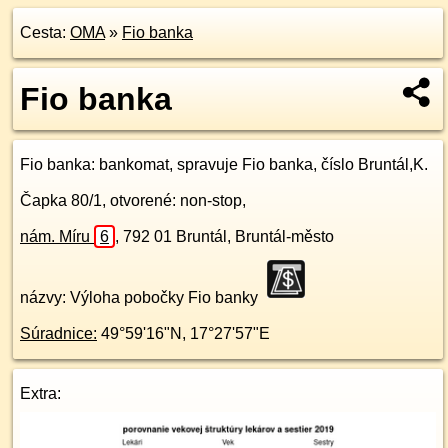
Cesta:
OMA
»
Fio banka
Fio banka
Fio banka
: bankomat, spravuje Fio banka, číslo Bruntál,K.
Čapka 80/1, otvorené: non-stop,
nám. Míru
6
,
792 01
Bruntál, Bruntál-město
názvy: Výloha pobočky Fio banky
Súradnice:
49°59'16"N
,
17°27'57"E
Extra: