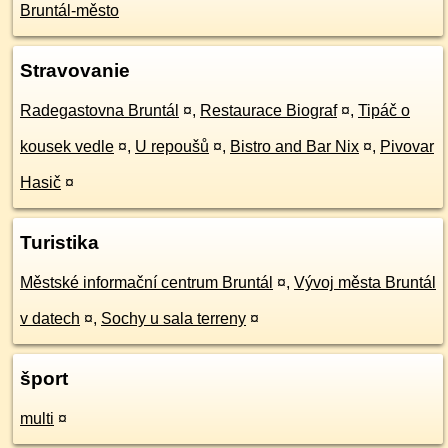
Bruntál-město
Stravovanie
Radegastovna Bruntál
¤
,
Restaurace Biograf
¤
,
Tipáč o
kousek vedle
¤
,
U repoušů
¤
,
Bistro and Bar Nix
¤
,
Pivovar
Hasič
¤
Turistika
Městské informační centrum Bruntál
¤
,
Vývoj města Bruntál
v datech
¤
,
Sochy u sala terreny
¤
šport
multi
¤