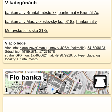
V kategóriách
bankomat v Bruntál-město 7x
,
bankomat v Bruntál 7x
,
bankomat v Moravskoslezský kraj 318x
,
bankomat v
Moravsko-sliezsko 318x
Viac o bode
Viac info:
aktualizovať mapu
,
uprav v JOSM (pokročilé)
,
3418008123
,
Súradnice:
49°59'16"N
,
17°27'57"E
stiahni GPX
, lon: 17.4658624, lat: 49.9879918, og type: place, og
locality: Bruntál město,