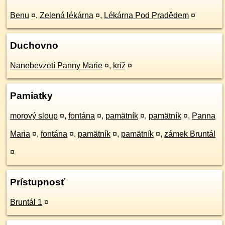
Benu
¤
,
Zelená lékárna
¤
,
Lékárna Pod Pradědem
¤
Duchovno
Nanebevzetí Panny Marie
¤
,
kríž
¤
Pamiatky
morový sloup
¤
,
fontána
¤
,
pamätník
¤
,
pamätník
¤
,
Panna
Maria
¤
,
fontána
¤
,
pamätník
¤
,
pamätník
¤
,
zámek Bruntál
¤
Prístupnosť
Bruntál 1
¤