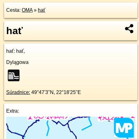
Cesta:
OMA
»
hať
hať
hať
: hať,
Dylągowa
Súradnice:
49°47'3"N
,
22°18'25"E
Extra: