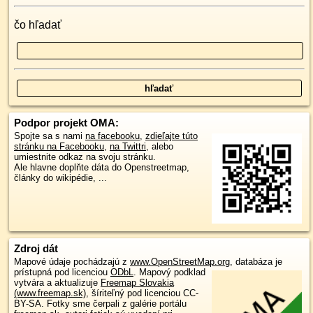
čo hľadať
Podpor projekt OMA:
Spojte sa s nami
na facebooku
,
zdieľajte túto
stránku na Facebooku
,
na Twittri
, alebo
umiestnite odkaz na svoju stránku.
Ale hlavne doplňte dáta do Openstreetmap,
články do wikipédie, ...
Zdroj dát
Mapové údaje pochádzajú z
www.OpenStreetMap.org
, databáza je
prístupná pod licenciou
ODbL
.
Mapový podklad
vytvára a aktualizuje
Freemap Slovakia
(www.freemap.sk)
, šíriteľný pod licenciou CC-
BY-SA. Fotky sme čerpali z galérie portálu