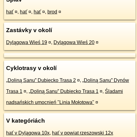
hať
¤
,
hať
¤
,
hať
¤
,
brod
¤
Zastávky v okolí
Dylągowa Wieś 19
¤
,
Dylągowa Wieś 20
¤
Cyklotrasy v okolí
„Doliną Sanu” Dubiecko Trasa 2
¤
,
„Doliną Sanu” Dynów
Trasa 1
¤
,
„Doliną Sanu” Dubiecko Trasa 1
¤
,
Śladami
nadsańskich umocnień "Linia Mołotowa"
¤
V kategóriách
hať v Dylągowa 10x
,
hať v powiat rzeszowski 12x