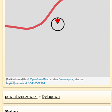
Podkladové dáta ©
OpenStreetMap
vrstva
Freemap.sk
, viac na
100 m
https://poi.oma.sk/n3410502984
powiat rzeszowski
»
Dylągowa
Splav