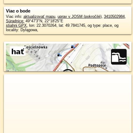
Viac o bode
Viac info:
aktualizovať mapu
,
uprav v JOSM (pokročilé)
,
3410502984
,
Súradnice:
49°47'3"N
,
22°18'25"E
stiahni GPX
, lon: 22.3070264, lat: 49.7841745, og type: place, og
locality: Dylągowa,