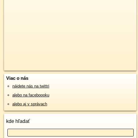
Viac o nás
nájdete nás na twittri
alebo na faceboooku
alebo aj v správach
kde hľadať