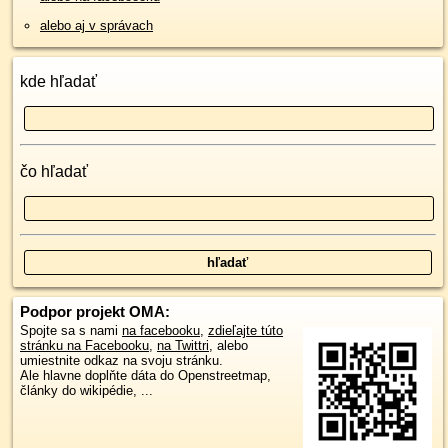
alebo aj v správach
kde hľadať
čo hľadať
Podpor projekt OMA:
Spojte sa s nami
na facebooku
,
zdieľajte túto
stránku na Facebooku
,
na Twittri
, alebo
umiestnite odkaz na svoju stránku.
Ale hlavne doplňte dáta do Openstreetmap,
články do wikipédie, ...