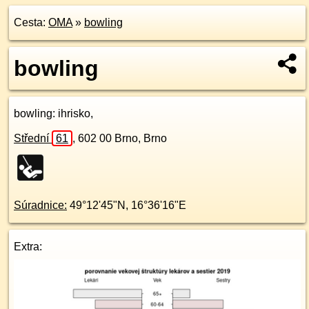
Cesta:
OMA
»
bowling
bowling
bowling
: ihrisko,
Střední
61
,
602 00
Brno, Brno
Súradnice:
49°12'45"N
,
16°36'16"E
Extra: