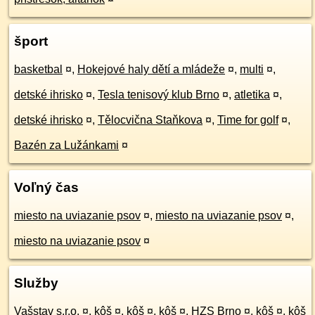
šport
basketbal
¤
,
Hokejové haly dětí a mládeže
¤
,
multi
¤
,
detské ihrisko
¤
,
Tesla tenisový klub Brno
¤
,
atletika
¤
,
detské ihrisko
¤
,
Tělocvična Staňkova
¤
,
Time for golf
¤
,
Bazén za Lužánkami
¤
Voľný čas
miesto na uviazanie psov
¤
,
miesto na uviazanie psov
¤
,
miesto na uviazanie psov
¤
Služby
Vašstav s.r.o.
¤
,
kôš
¤
,
kôš
¤
,
kôš
¤
,
HZS Brno
¤
,
kôš
¤
,
kôš