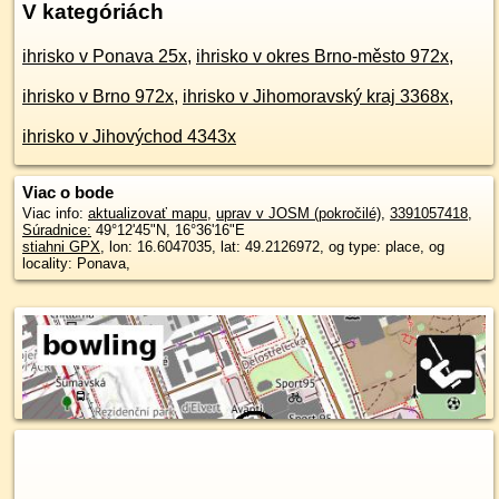
V kategóriách
ihrisko v Ponava 25x
,
ihrisko v okres Brno-město 972x
,
ihrisko v Brno 972x
,
ihrisko v Jihomoravský kraj 3368x
,
ihrisko v Jihovýchod 4343x
Viac o bode
Viac info:
aktualizovať mapu
,
uprav v JOSM (pokročilé)
,
3391057418
,
Súradnice:
49°12'45"N
,
16°36'16"E
stiahni GPX
, lon: 16.6047035, lat: 49.2126972, og type: place, og
locality: Ponava,