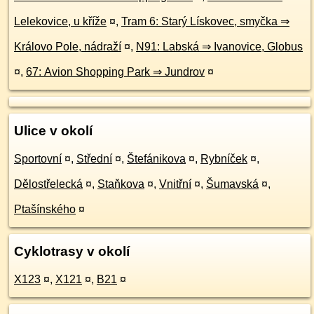
Lelekovice, u kříže
¤
,
Tram 6: Starý Lískovec, smyčka ⇒
Královo Pole, nádraží
¤
,
N91: Labská ⇒ Ivanovice, Globus
¤
,
67: Avion Shopping Park ⇒ Jundrov
¤
Ulice v okolí
Sportovní
¤
,
Střední
¤
,
Štefánikova
¤
,
Rybníček
¤
,
Dělostřelecká
¤
,
Staňkova
¤
,
Vnitřní
¤
,
Šumavská
¤
,
Ptašínského
¤
Cyklotrasy v okolí
X123
¤
,
X121
¤
,
B21
¤