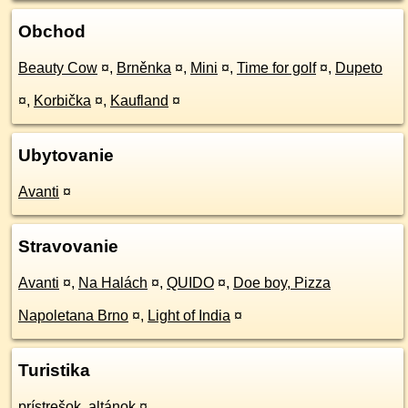
Obchod
Beauty Cow
¤
,
Brněnka
¤
,
Mini
¤
,
Time for golf
¤
,
Dupeto
¤
,
Korbička
¤
,
Kaufland
¤
Ubytovanie
Avanti
¤
Stravovanie
Avanti
¤
,
Na Halách
¤
,
QUIDO
¤
,
Doe boy, Pizza
Napoletana Brno
¤
,
Light of India
¤
Turistika
prístrešok, altánok
¤