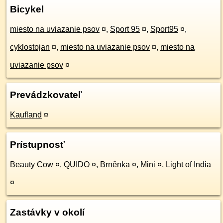
Bicykel
miesto na uviazanie psov
¤
,
Sport 95
¤
,
Sport95
¤
,
cyklostojan
¤
,
miesto na uviazanie psov
¤
,
miesto na
uviazanie psov
¤
Prevádzkovateľ
Kaufland
¤
Prístupnosť
Beauty Cow
¤
,
QUIDO
¤
,
Brněnka
¤
,
Mini
¤
,
Light of India
¤
Zastávky v okolí