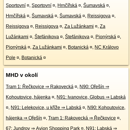
Sportovní
¤
,
Sportovní
¤
,
Hrnčířská
¤
,
Šumavská
¤
,
Hrnčířská
¤
,
Šumavská
¤
,
Šumavská
¤
,
Reissigova
¤
,
Reissigova
¤
,
Reissigova
¤
,
Za Lužánkami
¤
,
Za
Lužánkami
¤
,
Štefánikova
¤
,
Štefánikova
¤
,
Pionýrská
¤
,
Pionýrská
¤
,
Za Lužánkami
¤
,
Botanická
¤
,
NC Královo
Pole
¤
,
Botanická
¤
MHD v okolí
Tram 1: Řečkovice ⇒ Rakovecká
¤
,
N90: Ořešín ⇒
Kohoutovice, hájenka
¤
,
N91: Ivanovice, Globus ⇒ Labská
¤
,
N91: Lelekovice, u kříže ⇒ Labská
¤
,
N90: Kohoutovice,
hájenka ⇒ Ořešín
¤
,
Tram 1: Rakovecká ⇒ Řečkovice
¤
,
67: Jundrov ⇒ Avion Shopping Park
¤
,
N91: Labská ⇒