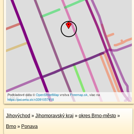
Podkladové dáta ©
OpenStreetMap
vrstva
Freemap.sk
, viac na
100 m
https://poi.oma.sk/n3391057418
Jihovýchod
»
Jihomoravský kraj
»
okres Brno-město
»
Brno
»
Ponava