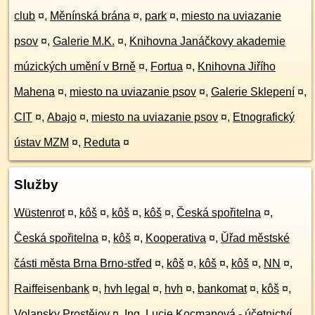
club
¤
,
Měnínská brána
¤
,
park
¤
,
miesto na uviazanie
psov
¤
,
Galerie M.K.
¤
,
Knihovna Janáčkovy akademie
múzických umění v Brně
¤
,
Fortua
¤
,
Knihovna Jiřího
Mahena
¤
,
miesto na uviazanie psov
¤
,
Galerie Sklepení
¤
,
CIT
¤
,
Abajo
¤
,
miesto na uviazanie psov
¤
,
Etnografický
ústav MZM
¤
,
Reduta
¤
Služby
Wüstenrot
¤
,
kôš
¤
,
kôš
¤
,
kôš
¤
,
Česká spořitelna
¤
,
Česká spořitelna
¤
,
kôš
¤
,
Kooperativa
¤
,
Ǔřad městské
části města Brna Brno-střed
¤
,
kôš
¤
,
kôš
¤
,
kôš
¤
,
NN
¤
,
Raiffeisenbank
¤
,
hvh legal
¤
,
hvh
¤
,
bankomat
¤
,
kôš
¤
,
Volansky Prostějov
¤
,
Ing. Lucie Kocmanová - účetnictví,