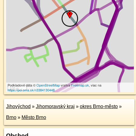
Podkladové dáta ©
OpenStreetMap
vrstva
Freemap.sk
, viac na
100 m
https://poi.oma.sk/n3384130448
Jihovýchod
»
Jihomoravský kraj
»
okres Brno-město
»
Brno
»
Město Brno
Obchod