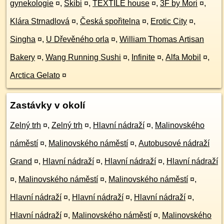
gynekologie
¤
,
Skibi
¤
,
TEXTILE house
¤
,
3F by Mori
¤
,
Klára Strnadlová
¤
,
Česká spořitelna
¤
,
Erotic City
¤
,
Singha
¤
,
U Dřevěného orla
¤
,
William Thomas Artisan
Bakery
¤
,
Wang Running Sushi
¤
,
Infinite
¤
,
Alfa Mobil
¤
,
Arctica Gelato
¤
Zastávky v okolí
Zelný trh
¤
,
Zelný trh
¤
,
Hlavní nádraží
¤
,
Malinovského
náměstí
¤
,
Malinovského náměstí
¤
,
Autobusové nádraží
Grand
¤
,
Hlavní nádraží
¤
,
Hlavní nádraží
¤
,
Hlavní nádraží
¤
,
Malinovského náměstí
¤
,
Malinovského náměstí
¤
,
Hlavní nádraží
¤
,
Hlavní nádraží
¤
,
Hlavní nádraží
¤
,
Hlavní nádraží
¤
,
Malinovského náměstí
¤
,
Malinovského