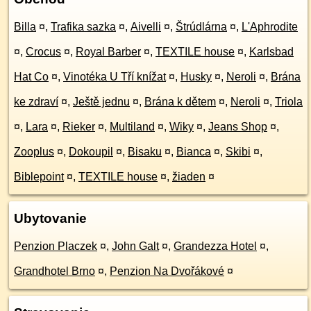
Billa
¤
,
Trafika sazka
¤
,
Aivelli
¤
,
Štrúdlárna
¤
,
L'Aphrodite
¤
,
Crocus
¤
,
Royal Barber
¤
,
TEXTILE house
¤
,
Karlsbad
Hat Co
¤
,
Vinotéka U Tří knížat
¤
,
Husky
¤
,
Neroli
¤
,
Brána
ke zdraví
¤
,
Ještě jednu
¤
,
Brána k dětem
¤
,
Neroli
¤
,
Triola
¤
,
Lara
¤
,
Rieker
¤
,
Multiland
¤
,
Wiky
¤
,
Jeans Shop
¤
,
Zooplus
¤
,
Dokoupil
¤
,
Bisaku
¤
,
Bianca
¤
,
Skibi
¤
,
Biblepoint
¤
,
TEXTILE house
¤
,
žiaden
¤
Ubytovanie
Penzion Placzek
¤
,
John Galt
¤
,
Grandezza Hotel
¤
,
Grandhotel Brno
¤
,
Penzion Na Dvořákové
¤