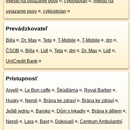
miesto na uviazanie psov
¤
,
cyklostojan
¤
,
miesto na
uviazanie psov
¤
,
cyklostojan
¤
Prevádzkovateľ
Billa
¤
,
Dr. Max
¤
,
Teta
¤
,
T-Mobile
¤
,
T-Mobile
¤
,
dm
¤
,
ČSOB
¤
,
Billa
¤
,
Lidl
¤
,
Teta
¤
,
dm
¤
,
Dr. Max
¤
,
Lidl
¤
,
UniCredit Bank
¤
Prístupnosť
Aivelli
¤
,
Le Bon caffe
¤
,
Štrúdlárna
¤
,
Royal Barber
¤
,
Husky
¤
,
Neroli
¤
,
Brána ke zdraví
¤
,
Brána ke zdraví
¤
,
Ještě jednu
¤
,
Baroko
¤
,
Dům s tykadly
¤
,
Brána k dětem
¤
,
Neroli
¤
,
Lara
¤
,
Bayt
¤
,
Dokoupil
¤
,
Centrum Ambulantní