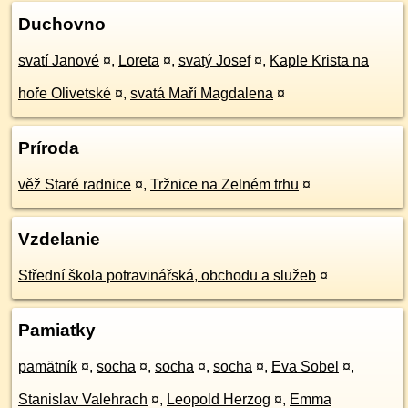
Duchovno
svatí Janové
¤
,
Loreta
¤
,
svatý Josef
¤
,
Kaple Krista na
hoře Olivetské
¤
,
svatá Maří Magdalena
¤
Príroda
věž Staré radnice
¤
,
Tržnice na Zelném trhu
¤
Vzdelanie
Střední škola potravinářská, obchodu a služeb
¤
Pamiatky
pamätník
¤
,
socha
¤
,
socha
¤
,
socha
¤
,
Eva Sobel
¤
,
Stanislav Valehrach
¤
,
Leopold Herzog
¤
,
Emma