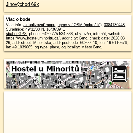
Jihovýchod 69x
Viac o bode
Viac info:
aktualizovať mapu
,
uprav v JOSM (pokročilé)
,
3384130448
,
Súradnice:
49°11'38"N
,
16°36'39"E
stiahni GPX
, phone: +420 775 534 538, ubytovňa, internát, website:
https://www.hosteluminoritu.cz/, addr:city: Brno, check date: 2026 03
26, addr:street: Minoritská, addr:postcode: 60200, 10, lon: 16.6110576,
lat: 49.1939065, og type: place, og locality: Město Brno,