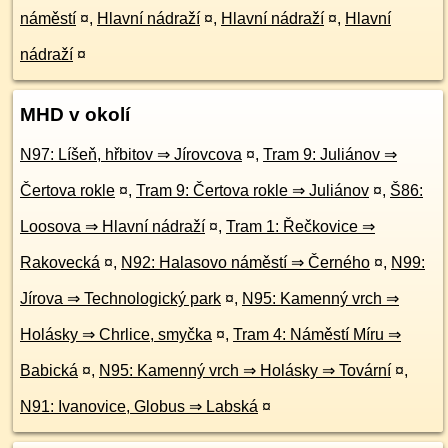
náměstí
¤
,
Hlavní nádraží
¤
,
Hlavní nádraží
¤
,
Hlavní
nádraží
¤
MHD v okolí
N97: Líšeň, hřbitov ⇒ Jírovcova
¤
,
Tram 9: Juliánov ⇒
Čertova rokle
¤
,
Tram 9: Čertova rokle ⇒ Juliánov
¤
,
Š86:
Loosova ⇒ Hlavní nádraží
¤
,
Tram 1: Řečkovice ⇒
Rakovecká
¤
,
N92: Halasovo náměstí ⇒ Černého
¤
,
N99:
Jírova ⇒ Technologický park
¤
,
N95: Kamenný vrch ⇒
Holásky ⇒ Chrlice, smyčka
¤
,
Tram 4: Náměstí Míru ⇒
Babická
¤
,
N95: Kamenný vrch ⇒ Holásky ⇒ Tovární
¤
,
N91: Ivanovice, Globus ⇒ Labská
¤