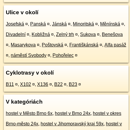
Ulice v okolí
Josefská
¤
,
Panská
¤
,
Jánská
¤
,
Minoritská
¤
,
Měnínská
¤
,
Divadelní
¤
,
Kobližná
¤
,
Zelný trh
¤
,
Sukova
¤
,
Benešova
¤
,
Masarykova
¤
,
Poštovská
¤
,
Františkánská
¤
,
Alfa pasáž
¤
,
náměstí Svobody
¤
,
Pohořelec
¤
Cyklotrasy v okolí
B11
¤
,
X102
¤
,
X136
¤
,
B22
¤
,
B23
¤
V kategóriách
hostel v Město Brno 6x
,
hostel v Brno 24x
,
hostel v okres
Brno-město 24x
,
hostel v Jihomoravský kraj 59x
,
hostel v