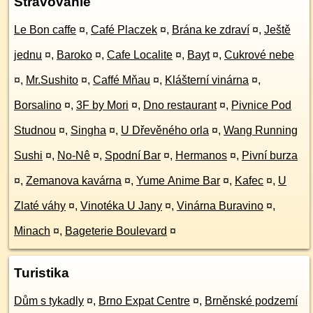
Stravovanie
Le Bon caffe
¤
,
Café Placzek
¤
,
Brána ke zdraví
¤
,
Ještě
jednu
¤
,
Baroko
¤
,
Cafe Localite
¤
,
Bayt
¤
,
Cukrové nebe
¤
,
Mr.Sushito
¤
,
Caffé Mňau
¤
,
Klášterní vinárna
¤
,
Borsalino
¤
,
3F by Mori
¤
,
Dno restaurant
¤
,
Pivnice Pod
Studnou
¤
,
Singha
¤
,
U Dřevěného orla
¤
,
Wang Running
Sushi
¤
,
No-Nê
¤
,
Spodní Bar
¤
,
Hermanos
¤
,
Pivní burza
¤
,
Zemanova kavárna
¤
,
Yume Anime Bar
¤
,
Kafec
¤
,
U
Zlaté váhy
¤
,
Vinotéka U Jany
¤
,
Vinárna Buravino
¤
,
Minach
¤
,
Bageterie Boulevard
¤
Turistika
Dům s tykadly
¤
,
Brno Expat Centre
¤
,
Brněnské podzemí