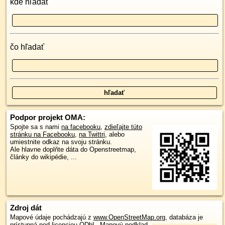
kde hľadať
čo hľadať
Podpor projekt OMA:
Spojte sa s nami
na facebooku
,
zdieľajte túto
stránku na Facebooku
,
na Twittri
, alebo
umiestnite odkaz na svoju stránku.
Ale hlavne doplňte dáta do Openstreetmap,
články do wikipédie, ...
Zdroj dát
Mapové údaje pochádzajú z
www.OpenStreetMap.org
, databáza je
prístupná pod licenciou
ODbL
.
Mapový podklad