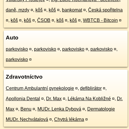
daně, mzdy
¤
,
kôš
¤
,
kôš
¤
,
bankomat
¤
,
Česká spořitelna
¤
,
kôš
¤
,
kôš
¤
,
ČSOB
¤
,
kôš
¤
,
kôš
¤
,
WBTCB - Bitcoin
¤
Auto
parkovisko
¤
,
parkovisko
¤
,
parkovisko
¤
,
parkovisko
¤
,
parkovisko
¤
Zdravotníctvo
Centrum Ambulantní gynekologie
¤
,
defiblirátor
¤
,
Apollonia Dental
¤
,
Dr. Max
¤
,
Lékárna Na Kobližné
¤
,
Dr.
Max
¤
,
Benu
¤
,
MUDr. Lenka Dybová
¤
,
Dermatologie
MUDr. Nechvátalová
¤
,
Chytrá lékárna
¤