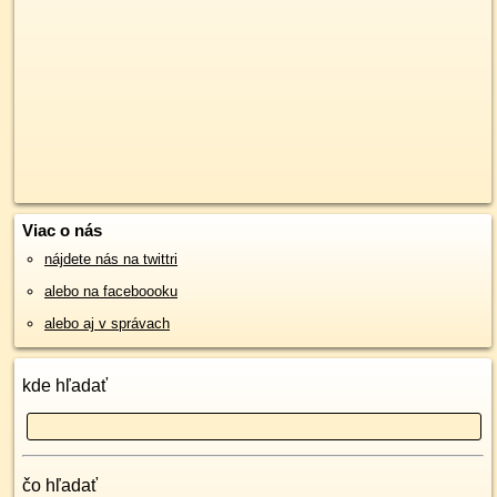
Viac o nás
nájdete nás na twittri
alebo na faceboooku
alebo aj v správach
kde hľadať
čo hľadať