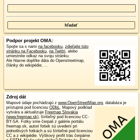
Podpor projekt OMA:
Spojte sa s nami
na facebooku
,
zdieľajte túto
stránku na Facebooku
,
na Twittri
, alebo
umiestnite odkaz na svoju stránku.
Ale hlavne doplňte dáta do Openstreetmap,
články do wikipédie, ...
Zdroj dát
Mapové údaje pochádzajú z
www.OpenStreetMap.org
, databáza je
prístupná pod licenciou
ODbL
.
Mapový podklad
vytvára a aktualizuje
Freemap Slovakia
(www.freemap.sk)
, šíriteľný pod licenciou CC-
BY-SA. Fotky sme čerpali z galérie portálu
freemap.sk, autori fotiek sú uvedení pri
jednotlivých fotkách a sú šíriteľné pod licenciou
CC a z wikipédie. Výškový profil trás čerpáme