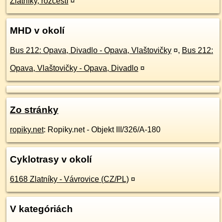
Zlatníky, rozcestí
¤
MHD v okolí
Bus 212: Opava, Divadlo - Opava, Vlaštovičky
¤
,
Bus 212:
Opava, Vlaštovičky - Opava, Divadlo
¤
Zo stránky
ropiky.net
: Ropiky.net - Objekt III/326/A-180
Cyklotrasy v okolí
6168 Zlatníky - Vávrovice (CZ/PL)
¤
V kategóriách