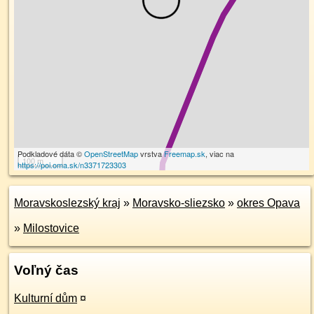
Podkladové dáta ©
OpenStreetMap
vrstva
Freemap.sk
, viac na
100 m
https://poi.oma.sk/n3371723303
Moravskoslezský kraj
»
Moravsko-sliezsko
»
okres Opava
»
Milostovice
Voľný čas
Kulturní dům
¤