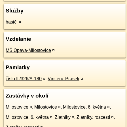
Služby
hasiči
¤
Vzdelanie
MŠ Opava-Milostovice
¤
Pamiatky
číslo III/326/A-180
¤
,
Vincenc Prasek
¤
Zastávky v okolí
Milostovice
¤
,
Milostovice
¤
,
Milostovice, 6. května
¤
,
Milostovice, 6. května
¤
,
Zlatníky
¤
,
Zlatníky, rozcestí
¤
,