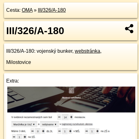
Cesta:
OMA
»
III/326/A-180
III/326/A-180
III/326/A-180
: vojenský bunker,
webstránka
,
Milostovice
Extra: