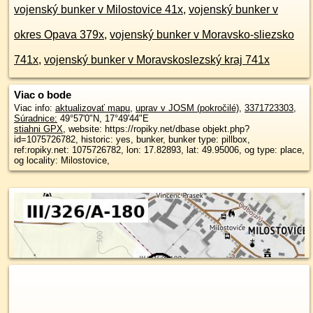
vojenský bunker v Milostovice 41x
,
vojenský bunker v
okres Opava 379x
,
vojenský bunker v Moravsko-sliezsko
741x
,
vojenský bunker v Moravskoslezský kraj 741x
Viac o bode
Viac info:
aktualizovať mapu
,
uprav v JOSM (pokročilé)
,
3371723303
,
Súradnice:
49°57'0"N
,
17°49'44"E
stiahni GPX
, website: https://ropiky.net/dbase objekt.php?
id=1075726782, historic: yes, bunker, bunker type: pillbox,
ref:ropiky.net: 1075726782, lon: 17.82893, lat: 49.95006, og type: place,
og locality: Milostovice,