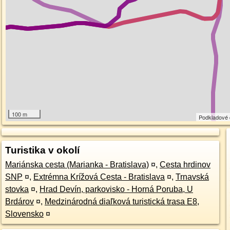
100 m
Podkladové
Turistika v okolí
Mariánska cesta (Marianka - Bratislava)
¤
,
Cesta hrdinov
SNP
¤
,
Extrémna Krížová Cesta - Bratislava
¤
,
Trnavská
stovka
¤
,
Hrad Devín, parkovisko - Horná Poruba, U
Brdárov
¤
,
Medzinárodná diaľková turistická trasa E8,
Slovensko
¤