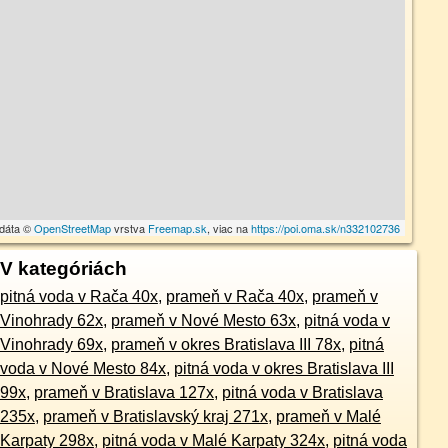
 dáta ©
OpenStreetMap
vrstva
Freemap.sk
, viac na
https://poi.oma.sk/n332102736
V kategóriách
pitná voda v Rača 40x
,
prameň v Rača 40x
,
prameň v
Vinohrady 62x
,
prameň v Nové Mesto 63x
,
pitná voda v
Vinohrady 69x
,
prameň v okres Bratislava III 78x
,
pitná
voda v Nové Mesto 84x
,
pitná voda v okres Bratislava III
99x
,
prameň v Bratislava 127x
,
pitná voda v Bratislava
235x
,
prameň v Bratislavský kraj 271x
,
prameň v Malé
Karpaty 298x
,
pitná voda v Malé Karpaty 324x
,
pitná voda