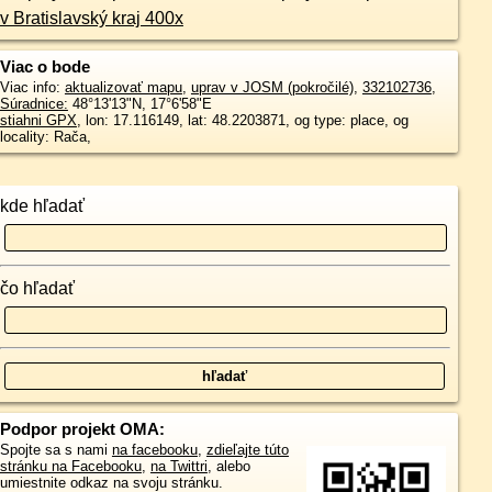
v Bratislavský kraj 400x
Viac o bode
Viac info:
aktualizovať mapu
,
uprav v JOSM (pokročilé)
,
332102736
,
Súradnice:
48°13'13"N
,
17°6'58"E
stiahni GPX
, lon: 17.116149, lat: 48.2203871, og type: place, og
locality: Rača,
kde hľadať
čo hľadať
Podpor projekt OMA:
Spojte sa s nami
na facebooku
,
zdieľajte túto
stránku na Facebooku
,
na Twittri
, alebo
umiestnite odkaz na svoju stránku.