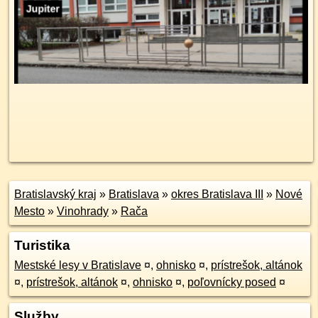
Bratislavský kraj
»
Bratislava
»
okres Bratislava III
»
Nové
Mesto
»
Vinohrady
»
Rača
Turistika
Mestské lesy v Bratislave
¤
,
ohnisko
¤
,
prístrešok, altánok
¤
,
prístrešok, altánok
¤
,
ohnisko
¤
,
poľovnícky posed
¤
Služby