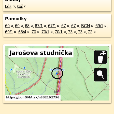
kôš
¤
,
kôš
¤
Pamiatky
69
¤
,
69
¤
,
68
¤
,
67/1
¤
,
67/1
¤
,
67
¤
,
67
¤
,
BCN
¤
,
69/1
¤
,
69/1
¤
,
66/4
¤
,
70
¤
,
70/1
¤
,
70/1
¤
,
73
¤
,
73
¤
,
72
¤