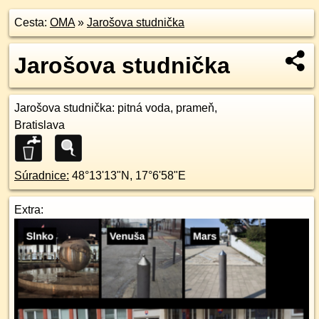
Cesta:
OMA
»
Jarošova studnička
Jarošova studnička
Jarošova studnička
: pitná voda, prameň,
Bratislava
Súradnice:
48°13'13"N
,
17°6'58"E
Extra: